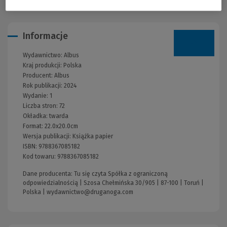
Informacje
Wydawnictwo:
Albus
Kraj produkcji: Polska
Producent:
Albus
Rok publikacji:
2024
Wydanie:
1
Liczba stron:
72
Okładka:
twarda
Format:
22.0x20.0cm
Wersja publikacji:
Książka papier
ISBN:
9788367085182
Kod towaru:
9788367085182
Dane producenta: Tu się czyta Spółka z ograniczoną
odpowiedzialnością | Szosa Chełmińska 30/905 | 87-100 | Toruń |
Polska |
wydawnictwo@druganoga.com