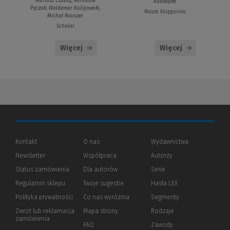
Mariusz Czubaj, Mirosław
Kasdepke
Pęczak, Waldemar Kuligowski,
Nasza Księgarnia
Michał Rauszer
Scholar
Więcej
Więcej
Kontakt
O nas
Wydawnictwa
Newsletter
Współpraca
Autorzy
Status zamówienia
Dla autorów
(Nowe
(Link
Serie
okno)
do
Regulamin sklepu
Twoje sugestie
Hasła LEX
innej
strony)
Polityka prywatności
(Nowe
(Link
Co nas wyróżnia
Segmenty
okno)
do
Zwrot lub reklamacja
Mapa strony
Rodzaje
innej
zamówienia
strony)
FAQ
Zawody