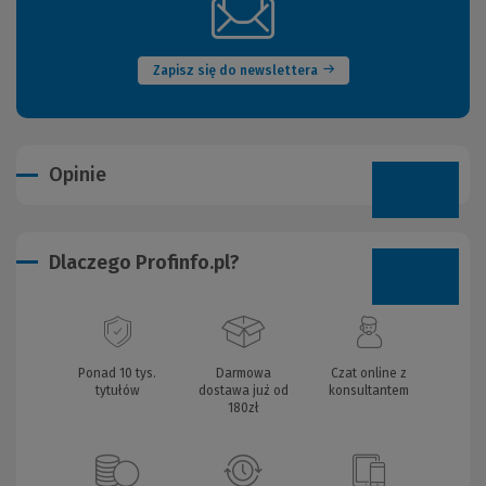
(Nowe
okno)
Zapisz się do newslettera
Opinie
Dlaczego Profinfo.pl?
Ponad 10 tys.
Darmowa
Czat online z
tytułów
dostawa już od
konsultantem
180zł