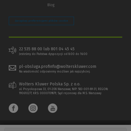
Blog
Zarządzaj preferencjami plików cookie
22 535 88 00 lub 801 04 45 45
Jesteśmy do Państwa dyspozycji od 8:00 do 16:00
pl-obsluga.profinfo@wolterskluwer.com
Na wiadomość odpowiemy możliwe jak najszybciej.
Wolters Kluwer Polska Sp. z o.o.
ul. Przyokopowa 33, 01-208 Warszawa; NIP: 583-001-89-31, REGON:
190610277, KRS: 0000709879, Sąd rejonowy dla M.S. Warszawy