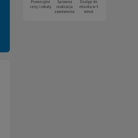
Promocyjne
Sprawna
Dostęp do
ceny i rabaty
realizacja
ebooka w 5
zamówienia
minut