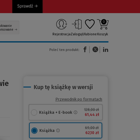
0
ukiwanie
ansowane
Rejestracja
Zaloguj
Ulubione
Koszyk
(Nowe okno)
(Link do innej strony)
(Link do innej strony)
Poleć ten produkt:
wie
Kup tę książkę w wersji
Przewodnik po formatach
128,00 zł
Książka + E-book
61,44 zł
69,00 zł
Książka
62,10 zł