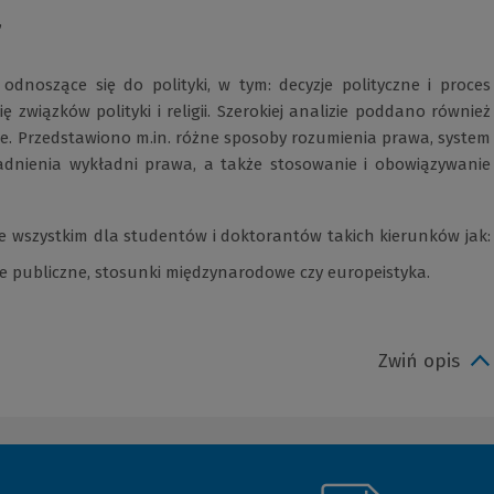
,
noszące się do polityki, w tym: decyzje polityczne i proces
ię związków polityki i religii. Szerokiej analizie poddano również
nie. Przedstawiono m.in. różne sposoby rozumienia prawa, system
gadnienia wykładni prawa, a także stosowanie i obowiązywanie
 wszystkim dla studentów i doktorantów takich kierunków jak:
ie publiczne, stosunki międzynarodowe czy europeistyka.
Zwiń opis