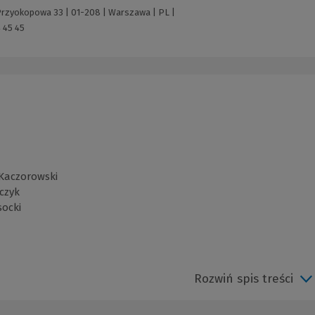
 Przyokopowa 33 | 01-208 | Warszawa | PL |
 45 45
 Kaczorowski
rczyk
socki
Rozwiń spis treści