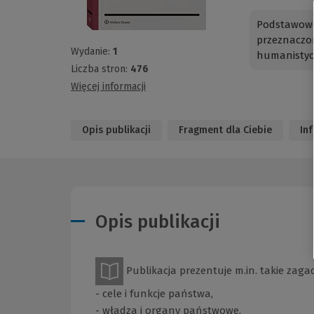
Podstawowe
przeznac
Wydanie:
1
humanistyc
Liczba stron:
476
Więcej informacji
Opis publikacji
Fragment dla Ciebie
In
Opis publikacji
Publikacja prezentuje m.in. takie zagad
- cele i funkcje państwa,
- władza i organy państwowe,