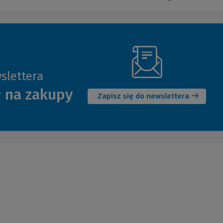
slettera
(Nowe
ł na zakupy
okno)
Zapisz się do newslettera