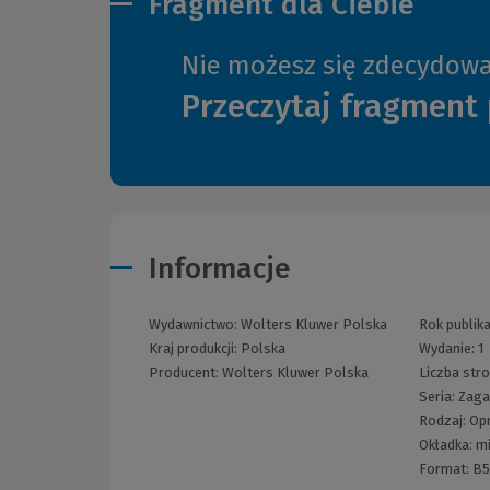
Fragment dla Ciebie
Nie możesz się zdecydow
Przeczytaj fragment 
Informacje
Wydawnictwo:
Wolters Kluwer Polska
Rok publika
Kraj produkcji: Polska
Wydanie:
1
Producent:
Wolters Kluwer Polska
Liczba str
Seria:
Zaga
Rodzaj:
Op
Okładka:
m
Format:
B