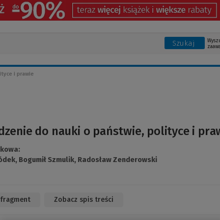
Wysz
Szukaj
zaaw
tyce i prawie
enie do nauki o państwie, polityce i pra
ukowa:
ódek,
Bogumił Szmulik,
Radosław Zenderowski
 fragment
(Link
Zobacz spis treści
do
innej