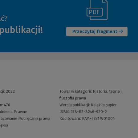
(Link
ać?
(Nowe
do
publikacji!
okno)
innej
Przeczytaj fragment
strony)
cji:
2022
Towar w kategorii:
Historia, teoria i
filozofia prawa
on:
476
Wersja publikacji:
Książka papier
dnienia Prawne
ISBN:
978-83-8246-920-2
racowanie
Podręcznik prawo
Kod towaru:
KAM-4371 W01D04
iękka
5