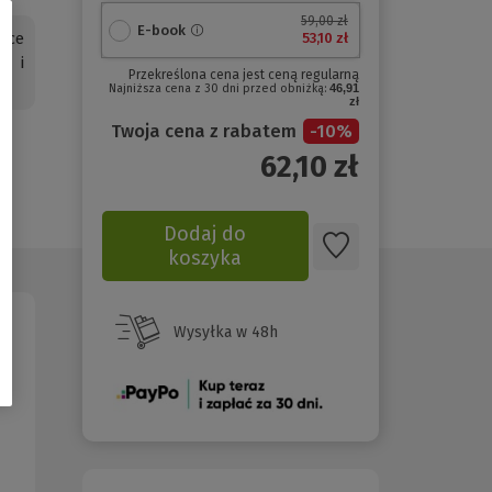
59,00 zł
E-book
yce
53,10 zł
h i
Przekreślona cena jest ceną regularną
Najniższa cena z 30 dni przed obniżką:
46,91
zł
Twoja cena z rabatem
-
10
%
62,10
zł
Dodaj do
koszyka
Wysyłka w 48h
(Nowe
okno)