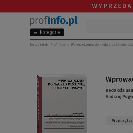
Kategorie
Jesteś tutaj:
Profinfo.pl
Wprowadzenie do nauki o państwie, poli
(Link
Wprowadz
do
innej
Redakcja na
strony)
Andrzej Pogł
Przeczytaj