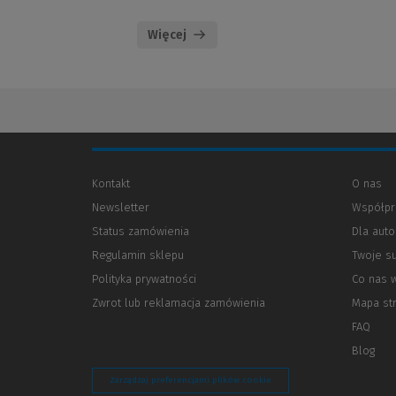
Więcej
Kontakt
O nas
Newsletter
Współpr
Status zamówienia
Dla aut
Regulamin sklepu
Twoje s
Polityka prywatności
(Nowe
(Link
Co nas 
okno)
do
Zwrot lub reklamacja zamówienia
Mapa st
innej
strony)
FAQ
Blog
Zarządzaj preferencjami plików cookie