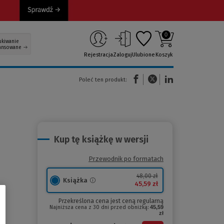
0
ukiwanie
ansowane
Rejestracja
Zaloguj
Ulubione
Koszyk
(Nowe okno)
(Link do innej strony)
(Link do innej strony)
Poleć ten produkt:
Kup tę książkę w wersji
Przewodnik po formatach
48,00 zł
Książka
45,59 zł
Przekreślona cena jest ceną regularną
Najniższa cena z 30 dni przed obniżką:
45,59
zł