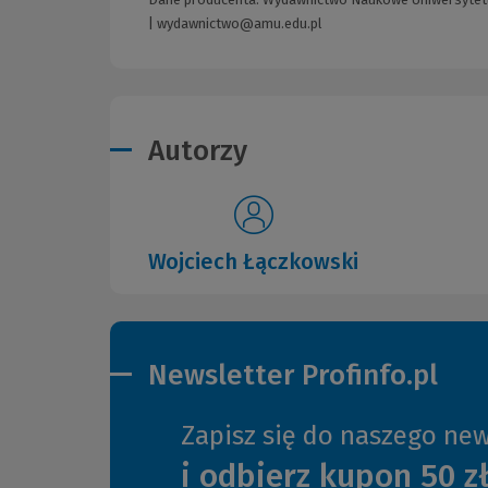
|
wydawnictwo@amu.edu.pl
Autorzy
Wojciech Łączkowski
Newsletter Profinfo.pl
Zapisz się do naszego new
i odbierz kupon 50 z