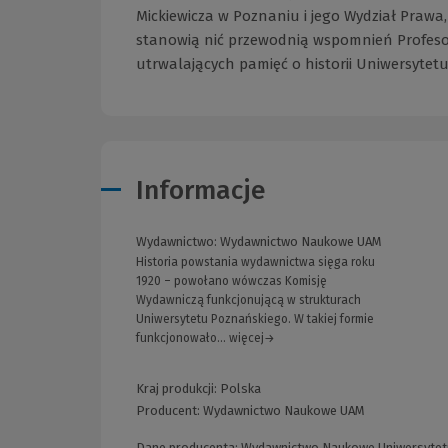
Mickiewicza w Poznaniu i jego Wydział Prawa
stanowią nić przewodnią wspomnień Profes
utrwalających pamięć o historii Uniwersytetu
Informacje
Wydawnictwo:
Wydawnictwo Naukowe UAM
Historia powstania wydawnictwa sięga roku
1920 – powołano wówczas Komisję
Wydawniczą funkcjonującą w strukturach
Uniwersytetu Poznańskiego. W takiej formie
funkcjonowało... więcej→
Kraj produkcji: Polska
Producent:
Wydawnictwo Naukowe UAM
Dane producenta: Wydawnictwo Naukowe Uniwersytetu i