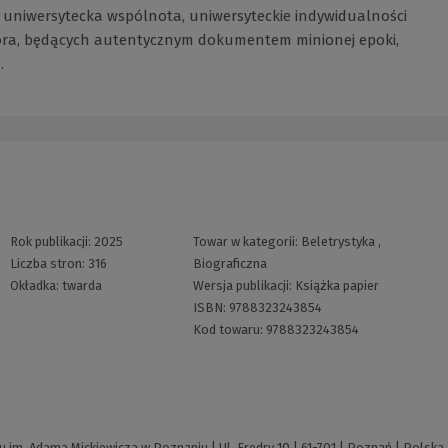
, uniwersytecka wspólnota, uniwersyteckie indywidualności
ora, będących autentycznym dokumentem minionej epoki,
.
Rok publikacji:
2025
Towar w kategorii:
Beletrystyka
,
Liczba stron:
316
Biograficzna
Okładka:
twarda
Wersja publikacji:
Książka papier
ISBN:
9788323243854
Kod towaru:
9788323243854
m. Adama Mickiewicza w Poznaniu | Ul. Fredry 10 | 61-701 | Poznań | Polska