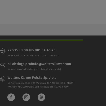
22 535 88 00 lub 801 04 45 45
Jesteśmy do Państwa dyspozycji od 8:00 do 16:00
pl-obsluga.profinfo@wolterskluwer.com
Na wiadomość odpowiemy możliwe jak najszybciej.
Wolters Kluwer Polska Sp. z o.o.
ul. Przyokopowa 33, 01-208 Warszawa; NIP: 583-001-89-31, REGON:
190610277, KRS: 0000709879, Sąd rejonowy dla M.S. Warszawy