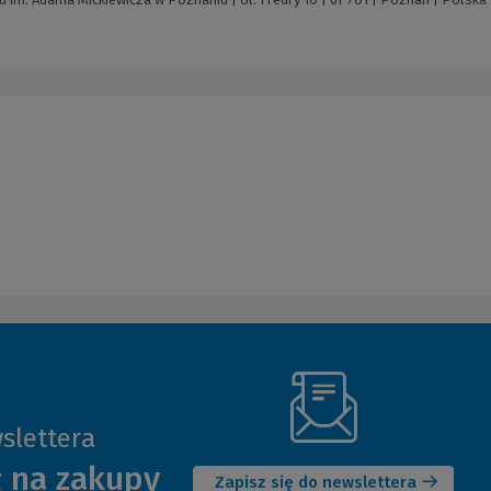
slettera
(Nowe
ł na zakupy
okno)
Zapisz się do newslettera