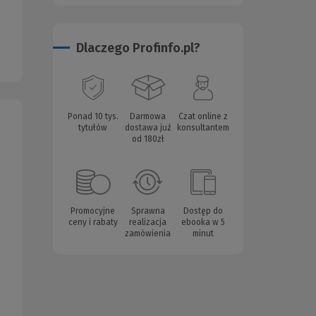
Dlaczego Profinfo.pl?
Ponad 10 tys.
Darmowa
Czat online z
tytułów
dostawa już
konsultantem
od 180zł
Promocyjne
Sprawna
Dostęp do
ceny i rabaty
realizacja
ebooka w 5
zamówienia
minut