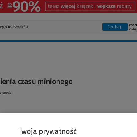
Wysz
Szukaj
zaaw
enia czasu minionego
kowski
Twoja prywatność