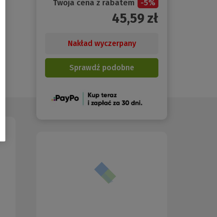
Twoja cena z rabatem
-
5
%
45,59
zł
Nakład wyczerpany
Sprawdź podobne
(Nowe
okno)