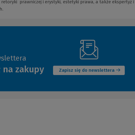
, retoryki prawniczej i erystyki, estetyki prawa, a także ekspertyz i
h.
slettera
(Nowe
ł na zakupy
okno)
Zapisz się do newslettera