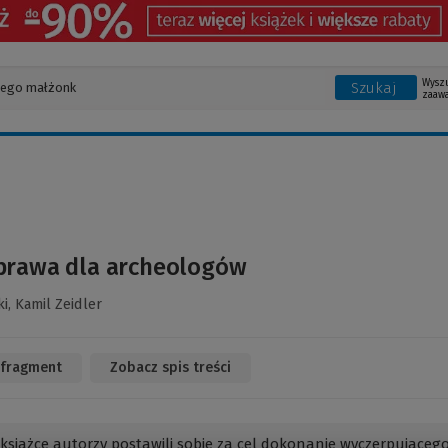
Wysz
Szukaj
zaaw
prawa dla archeologów
ki,
Kamil Zeidler
 fragment
(Link
Zobacz spis treści
do
innej
strony)
j książce autorzy postawili sobie za cel dokonanie wyczerpująceg