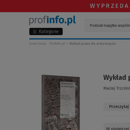
Kategorie
Jesteś tutaj:
Profinfo.pl
Wykład prawa dla archeologów
(Link
Wykład 
do
innej
Maciej Trzcińs
strony)
Przeczytaj
W niniejsze