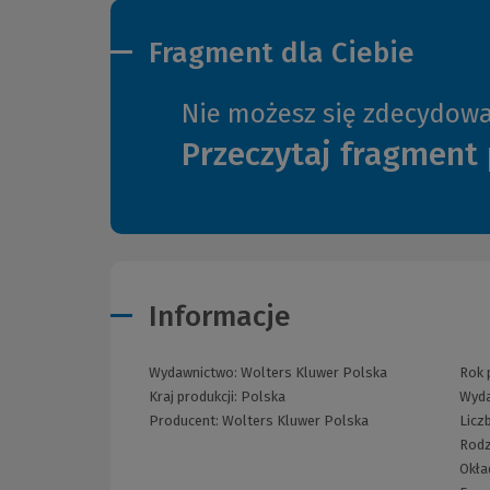
Fragment dla Ciebie
Nie możesz się zdecydow
Przeczytaj fragment 
Informacje
Wydawnictwo:
Wolters Kluwer Polska
Rok p
Kraj produkcji: Polska
Wyda
Producent:
Wolters Kluwer Polska
Licz
Rodz
Okła