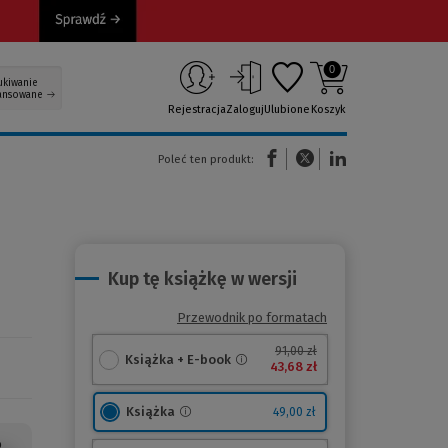
0
ukiwanie
ansowane
Rejestracja
Zaloguj
Ulubione
Koszyk
(Nowe okno)
(Link do innej strony)
(Link do innej strony)
Poleć ten produkt:
Kup tę książkę w wersji
Przewodnik po formatach
91,00 zł
Książka + E-book
43,68 zł
Książka
49,00 zł
o