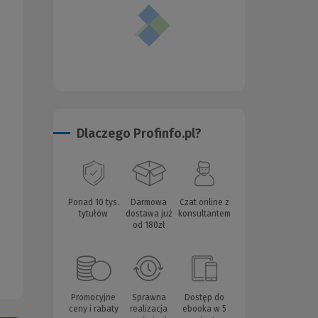
Dlaczego Profinfo.pl?
Ponad 10 tys.
Darmowa
Czat online z
tytułów
dostawa już
konsultantem
od 180zł
Promocyjne
Sprawna
Dostęp do
ceny i rabaty
realizacja
ebooka w 5