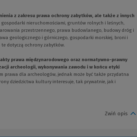
dnienia z zakresu prawa ochrony zabytków, ale także z innych
 gospodarki nieruchomościami, gruntów rolnych i leśnych,
podarowania przestrzennego, prawa budowlanego, budowy dróg i
awa geologicznego i górniczego, gospodarki morskiej, broni i
je te dotyczą ochrony zabytków.
e akty prawa międzynarodowego oraz normatywno-prawny
zacji archeologii, wykonywania zawodu i w końcu etyki
 prawa dla archeologów, jednak może być także przydatna
y dziedzictwa kultury interesuje, tak prywatnie, jak i
Zwiń opis