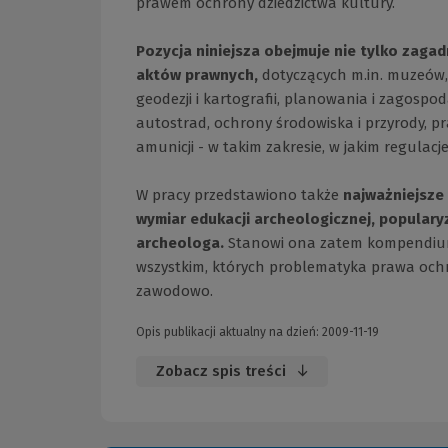
prawem ochrony dziedzictwa kultury.
Pozycja niniejsza obejmuje nie tylko zaga
aktów prawnych,
dotyczących m.in. muzeów,
geodezji i kartografii, planowania i zagos
autostrad, ochrony środowiska i przyrody, pr
amunicji - w takim zakresie, w jakim regulac
W pracy przedstawiono także
najważniejsz
wymiar edukacji archeologicznej, populary
archeologa.
Stanowi ona zatem kompendium
wszystkim, których problematyka prawa ochron
zawodowo.
Opis publikacji aktualny na dzień: 2009-11-19
Zobacz spis treści