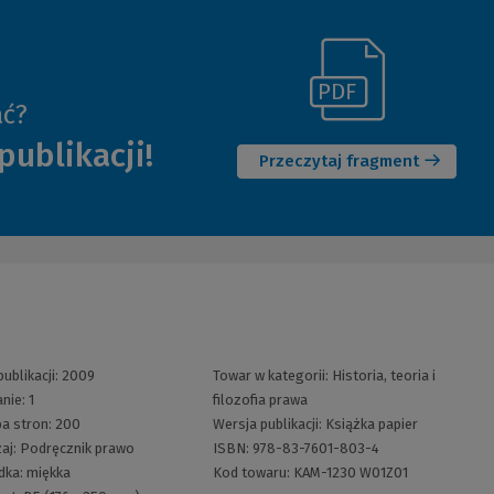
(Link
ać?
(Nowe
do
publikacji!
okno)
innej
Przeczytaj fragment
strony)
ublikacji:
2009
Towar w kategorii:
Historia, teoria i
nie:
1
filozofia prawa
ba stron:
200
Wersja publikacji:
Książka papier
aj:
Podręcznik prawo
ISBN:
978-83-7601-803-4
dka:
miękka
Kod towaru:
KAM-1230 W01Z01