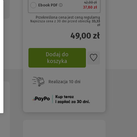
42,00 zł
Ebook PDF
37,80 zł
Przekreślona cena jest ceną regularną
Najniższa cena z 30 dni przed obniżką:
33,33
zł
49,00
zł
Dodaj do
koszyka
Realizacja 10 dni
(Nowe
okno)