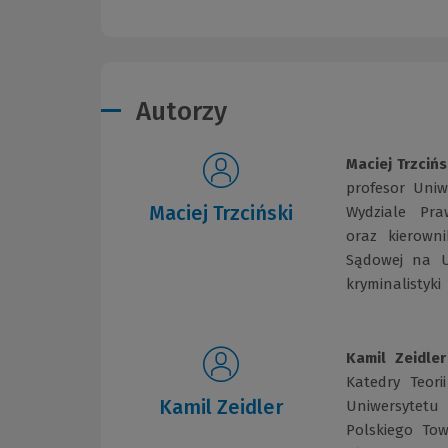
Autorzy
Maciej Trzcińs
profesor Uniw
Maciej Trzciński
Wydziale Pra
oraz kierown
Sądowej na Un
kryminalistyki
Kamil Zeidler
Katedry Teori
Kamil Zeidler
Uniwersytetu
Polskiego Tow