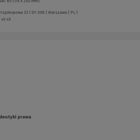
at:
B5 (176 x 250 mm)
 Przyokopowa 33 | 01-208 | Warszawa | PL |
 45 45
deutyki prawa