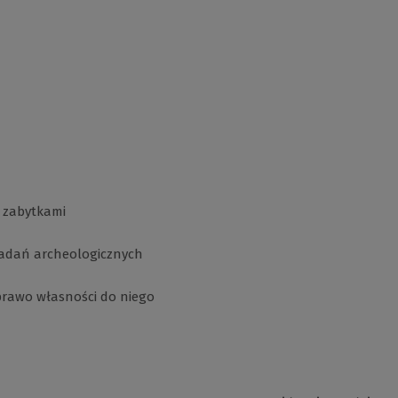
d zabytkami
 badań archeologicznych
 prawo własności do niego