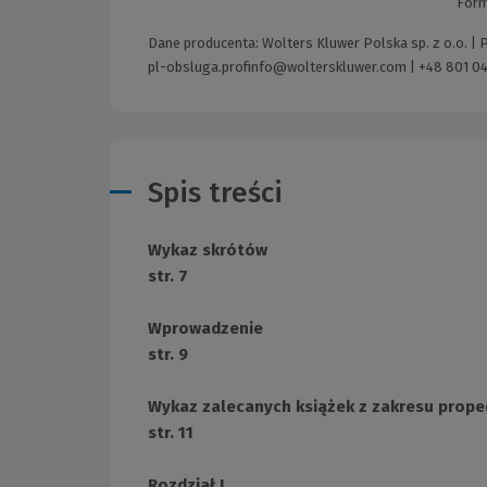
Form
Dane producenta: Wolters Kluwer Polska sp. z o.o. |
pl-obsluga.profinfo@wolterskluwer.com
|
+48 801 04
Spis treści
Wykaz skrótów
str. 7
Wprowadzenie
str. 9
Wykaz zalecanych książek z zakresu prope
str. 11
Rozdział I