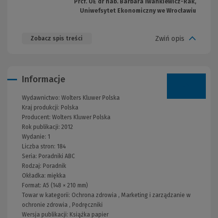
Prcf. UE dr hab. Barbara Iwankiewicz-Rak,
Uniwefsytet Ekonomiczny we Wrocławiu
Zwiń opis
Zobacz spis treści
Informacje
Wydawnictwo:
Wolters Kluwer Polska
Kraj produkcji: Polska
Producent:
Wolters Kluwer Polska
Rok publikacji:
2012
Wydanie:
1
Liczba stron:
184
Seria:
Poradniki ABC
Rodzaj:
Poradnik
Okładka:
miękka
Format:
A5 (148 × 210 mm)
Towar w kategorii:
Ochrona zdrowia
,
Marketing i zarządzanie w
ochronie zdrowia
,
Podręczniki
Wersja publikacji:
Książka papier