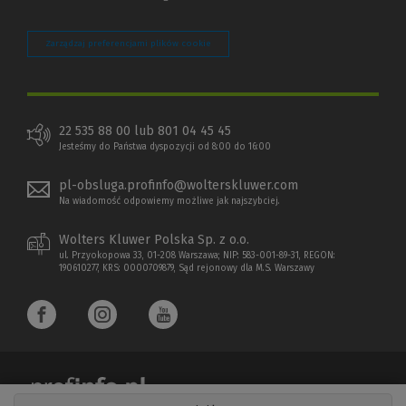
Zarządzaj preferencjami plików cookie
22 535 88 00 lub 801 04 45 45
Jesteśmy do Państwa dyspozycji od 8:00 do 16:00
pl-obsluga.profinfo@wolterskluwer.com
Na wiadomość odpowiemy możliwe jak najszybciej.
Wolters Kluwer Polska Sp. z o.o.
ul. Przyokopowa 33, 01-208 Warszawa; NIP: 583-001-89-31, REGON:
190610277, KRS: 0000709879, Sąd rejonowy dla M.S. Warszawy