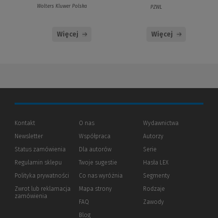
Wolters Kluwer Polska
PZWL
Więcej
Więcej
Kontakt
O nas
Wydawnictwa
Newsletter
Współpraca
Autorzy
Status zamówienia
Dla autorów
(Nowe
(Link
Serie
okno)
do
Regulamin sklepu
Twoje sugestie
Hasła LEX
innej
strony)
Polityka prywatności
(Nowe
(Link
Co nas wyróżnia
Segmenty
okno)
do
Zwrot lub reklamacja
Mapa strony
Rodzaje
innej
zamówienia
strony)
FAQ
Zawody
Blog