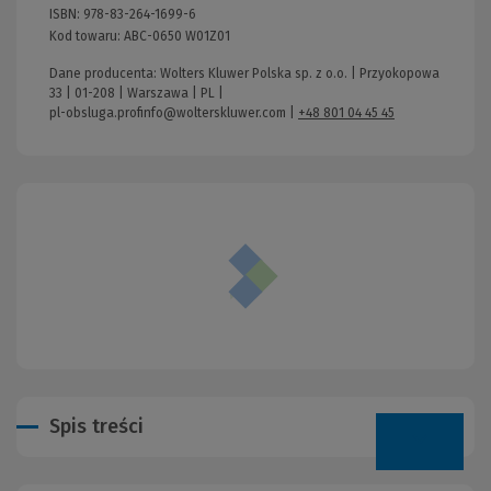
ISBN:
978-83-264-1699-6
Kod towaru:
ABC-0650 W01Z01
Dane producenta: Wolters Kluwer Polska sp. z o.o. | Przyokopowa
33 | 01-208 | Warszawa | PL |
pl-obsluga.profinfo@wolterskluwer.com
|
+48 801 04 45 45
Spis treści