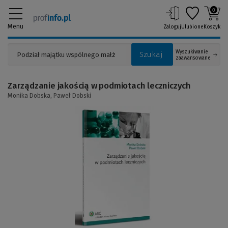
0
Menu
Zaloguj
Ulubione
Koszyk
Wyszukiwanie
Szukaj
zaawansowane
Zarządzanie jakością w podmiotach leczniczych
Monika Dobska,
Paweł Dobski
(Link
do
innej
strony)