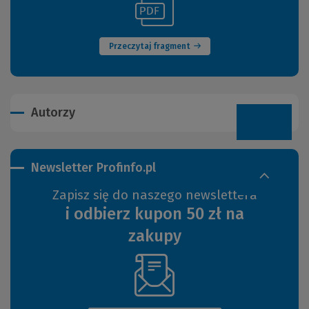
(Nowe
do
okno)
innej
strony)
Przeczytaj fragment
Autorzy
Newsletter Profinfo.pl
Zapisz się do naszego newslettera
i odbierz kupon 50 zł na
zakupy
(Nowe
okno)