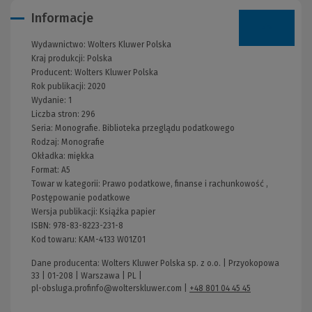
Informacje
Wydawnictwo:
Wolters Kluwer Polska
Kraj produkcji: Polska
Producent:
Wolters Kluwer Polska
Rok publikacji:
2020
Wydanie:
1
Liczba stron:
296
Seria:
Monografie. Biblioteka przeglądu podatkowego
Rodzaj:
Monografie
Okładka:
miękka
Format:
A5
Towar w kategorii:
Prawo podatkowe, finanse i rachunkowość
,
Postępowanie podatkowe
Wersja publikacji:
Książka papier
ISBN:
978-83-8223-231-8
Kod towaru:
KAM-4133 W01Z01
Dane producenta: Wolters Kluwer Polska sp. z o.o. | Przyokopowa
33 | 01-208 | Warszawa | PL |
pl-obsluga.profinfo@wolterskluwer.com
|
+48 801 04 45 45