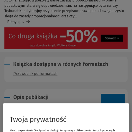
Autor, analizując wykorzystywanie zasady proporcjonalności w prawie
podatkowym, stara się odpowiedzieć m.in. na następujące pytania: czy
Trybunał Konstytucyjny przy ocenie przepisów prawa podatkowego często
sięga do zasady proporcjonalności oraz czy...
Pełny opis
Książka dostępna w różnych formatach
Przewodnik po formatach
Opis publikacji
Zasada proporcjonalności w prawie podatkowym jako standard
unijny i konstytucyjny odgrywa istotną rolę w stanowieniu,
Twoja prywatność
wykładni i stosowaniu prawa podatkowego w Polsce, będąc
uniwersalną gwarancją bezpieczeństwa prawnego podatnika.
W celu zapewnienia Ci optymalnej obsługi, korzystamy z plików cookie i innych podobnych