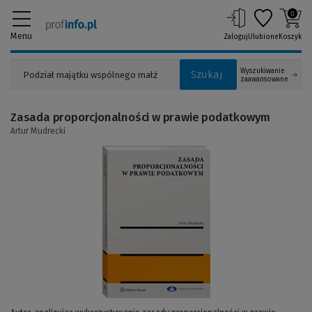
0
Menu
Zaloguj
Ulubione
Koszyk
Wyszukiwanie
Szukaj
zaawansowane
Zasada proporcjonalności w prawie podatkowym
Artur Mudrecki
(Link
do
innej
strony)