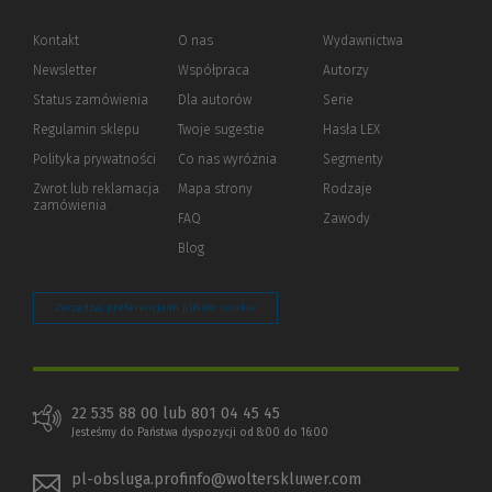
Kontakt
O nas
Wydawnictwa
Newsletter
Współpraca
Autorzy
Status zamówienia
Dla autorów
(Nowe
(Link
Serie
okno)
do
Regulamin sklepu
Twoje sugestie
Hasła LEX
innej
strony)
Polityka prywatności
(Nowe
(Link
Co nas wyróżnia
Segmenty
okno)
do
Zwrot lub reklamacja
Mapa strony
Rodzaje
innej
zamówienia
strony)
FAQ
Zawody
Blog
Zarządzaj preferencjami plików cookie
22 535 88 00 lub 801 04 45 45
Jesteśmy do Państwa dyspozycji od 8:00 do 16:00
pl-obsluga.profinfo@wolterskluwer.com