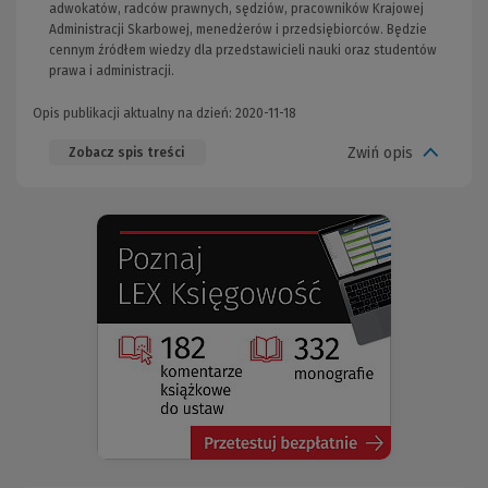
adwokatów, radców prawnych, sędziów, pracowników Krajowej
Administracji Skarbowej, menedżerów i przedsiębiorców. Będzie
cennym źródłem wiedzy dla przedstawicieli nauki oraz studentów
prawa i administracji.
Opis publikacji aktualny na dzień: 2020-11-18
Zwiń opis
Zobacz spis treści
(Nowe
(Link
okno)
do
innej
strony)