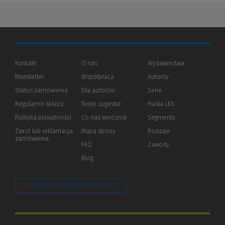
Kontakt
O nas
Wydawnictwa
Newsletter
Współpraca
Autorzy
Status zamówienia
Dla autorów
(Nowe
(Link
Serie
okno)
do
Regulamin sklepu
Twoje sugestie
Hasła LEX
innej
strony)
Polityka prywatności
(Nowe
(Link
Co nas wyróżnia
Segmenty
okno)
do
Zwrot lub reklamacja
Mapa strony
Rodzaje
innej
zamówienia
strony)
FAQ
Zawody
Blog
Zarządzaj preferencjami plików cookie