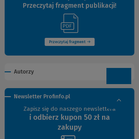
Przeczytaj fragment publikacji!
(Link
(Nowe
do
okno)
innej
strony)
Przeczytaj fragment
Autorzy
Newsletter Profinfo.pl
Zapisz się do naszego newslettera
i odbierz kupon 50 zł na
zakupy