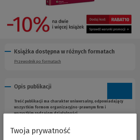
Książka dostępna w różnych formatach
Przewodnik po formatach
Opis publikacji
Treść publikacji ma charakter uniwersalny, odpowiadający
wszystkim formom organizacyjno-prawnym firm i
wszystkim rodzajom działalności.
Każda osoba fizyczna lub prawna prowadząca działalność
Twoja prywatność
gospodarczą ma obowiązek prowadzenia ewidencji uproszczonej
lub rachunkowej. Ewidencja uproszczona obejmuje księgi