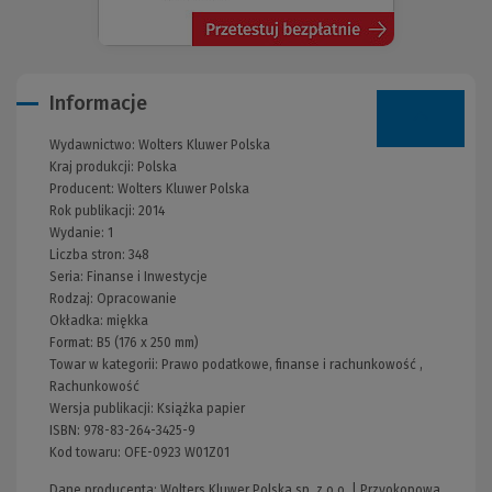
Informacje
Wydawnictwo:
Wolters Kluwer Polska
Kraj produkcji: Polska
Producent:
Wolters Kluwer Polska
Rok publikacji:
2014
Wydanie:
1
Liczba stron:
348
Seria:
Finanse i Inwestycje
Rodzaj:
Opracowanie
Okładka:
miękka
Format:
B5 (176 x 250 mm)
Towar w kategorii:
Prawo podatkowe, finanse i rachunkowość
,
Rachunkowość
Wersja publikacji:
Książka papier
ISBN:
978-83-264-3425-9
Kod towaru:
OFE-0923 W01Z01
Dane producenta: Wolters Kluwer Polska sp. z o.o. | Przyokopowa