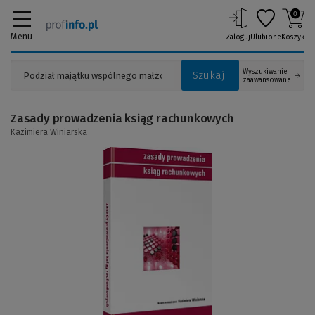
0
Menu
Zaloguj
Ulubione
Koszyk
Wyszukiwanie
Szukaj
zaawansowane
Zasady prowadzenia ksiąg rachunkowych
Kazimiera Winiarska
(Link
do
innej
strony)