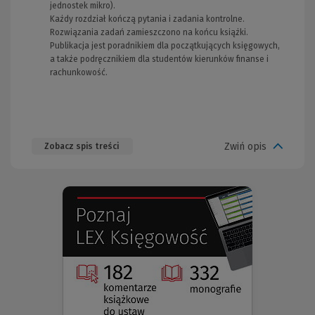
jednostek mikro).
Każdy rozdział kończą pytania i zadania kontrolne.
Rozwiązania zadań zamieszczono na końcu książki.
Publikacja jest poradnikiem dla początkujących księgowych,
a także podręcznikiem dla studentów kierunków finanse i
rachunkowość.
Zwiń opis
Zobacz spis treści
(Nowe
(Link
okno)
do
innej
strony)