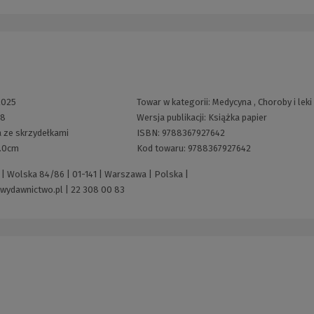
2025
Towar w kategorii:
Medycyna
,
Choroby i leki
28
Wersja publikacji:
Książka papier
 ze skrzydełkami
ISBN:
9788367927642
1.0cm
Kod towaru:
9788367927642
| Wolska 84/86 | 01-141 | Warszawa | Polska |
wydawnictwo.pl
|
22 308 00 83