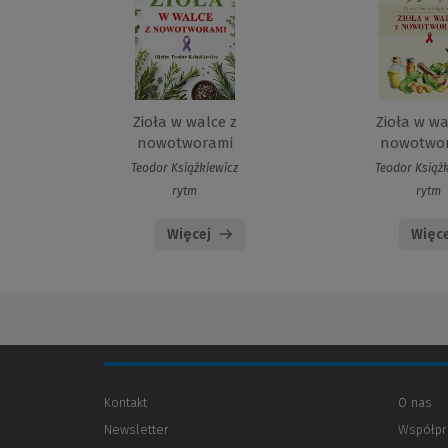
Zioła w walce z
Zioła w wa
nowotworami
nowotwo
Teodor Książkiewicz
Teodor Książ
rytm
rytm
Więcej
Więce
Kontakt
O nas
Newsletter
Współpr