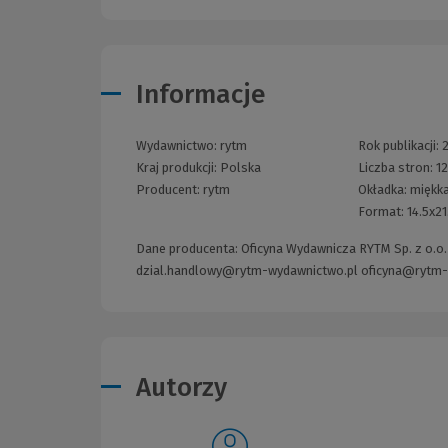
Informacje
Wydawnictwo:
rytm
Rok publikacji:
Kraj produkcji: Polska
Liczba stron:
1
Producent:
rytm
Okładka:
miękka
Format:
14.5x2
Dane producenta: Oficyna Wydawnicza RYTM Sp. z o.o. 
dzial.handlowy@rytm-wydawnictwo.pl oficyna@rytm-
Autorzy