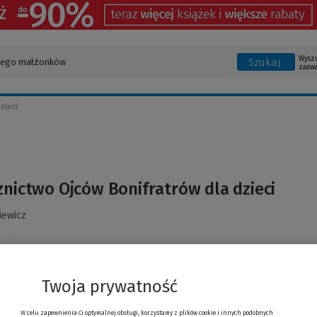
Wysz
Szukaj
zaaw
zieci
znictwo Ojców Bonifratrów dla dzieci
iewicz
Twoja prywatność
W celu zapewnienia Ci optymalnej obsługi, korzystamy z plików cookie i innych podobnych