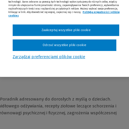
technologii. Dane zebrane za pomocą tych technologii wykorzystujemy do różnych celów, między
innymi do ulepszania funkcjonalności strony, zapamiętywania Twoich preferencji, wyświetlania
najtrafniejszych treści oraz najbardziej przydatnych reklam. Możesz wybrać swoje preferencje,
klikając w link. Aby dowiedzieć się więcej, zapoznaj się z naszą
Polityką prywatności i plików
cookies
(Nowe okno)
(Link do innej strony)
Zaakceptuj wszystkie pliki cookie
Odrzuć wszystkie pliki cookie
Opinie
Zarządzaj preferencjami plików cookie
w. Poradnik adresowany do dorosłych z myślą o dzieciach.
widłowego odżywiania, recepty ziołowe leczące schorzenia i
wnowagi psychicznej i fizycznej, zagrożenia współczesnej