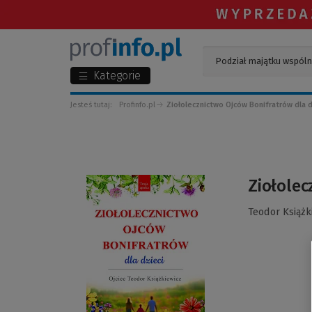
Kategorie
Jesteś tutaj:
Profinfo.pl
Ziołolecznictwo Ojców Bonifratrów dla d
(Link
Ziołolec
do
innej
Teodor Książk
strony)