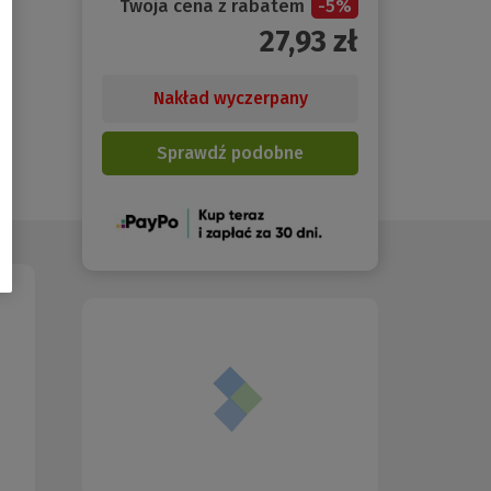
Twoja cena z rabatem
-
5
%
27,93
zł
Nakład wyczerpany
Sprawdź podobne
(Nowe
okno)