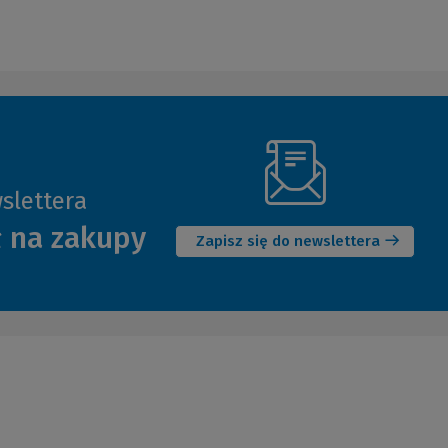
slettera
(Nowe
ł na zakupy
okno)
Zapisz się do newslettera