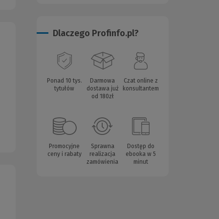
Dlaczego Profinfo.pl?
Ponad 10 tys.
Darmowa
Czat online z
tytułów
dostawa już
konsultantem
od 180zł
Promocyjne
Sprawna
Dostęp do
ceny i rabaty
realizacja
ebooka w 5
zamówienia
minut