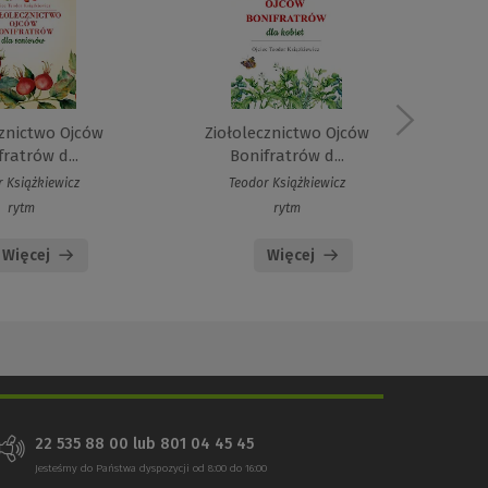
cznictwo Ojców
Ziołolecznictwo Ojców
Zi
ratrów d...
Bonifratrów d...
 Książkiewicz
Teodor Książkiewicz
rytm
rytm
Więcej
Więcej
22 535 88 00 lub 801 04 45 45
Jesteśmy do Państwa dyspozycji od 8:00 do 16:00