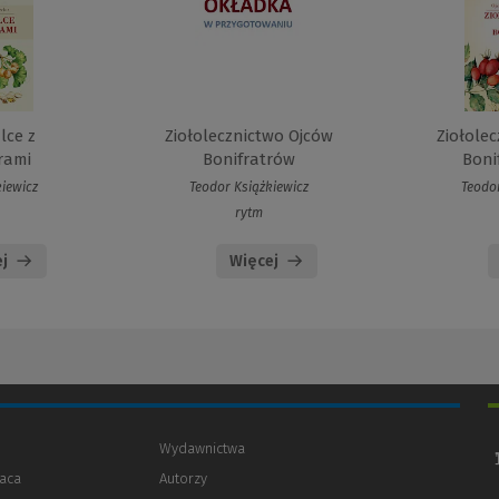
lce z
Ziołolecznictwo Ojców
Ziołole
rami
Bonifratrów
Bonif
kiewicz
Teodor Książkiewicz
Teodor
rytm
j
Więcej
Wydawnictwa
aca
Autorzy