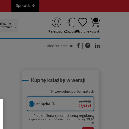
0
ukiwanie
ansowane
Rejestracja
Zaloguj
Ulubione
Koszyk
(Nowe okno)
(Link do innej strony)
(Link do innej strony)
Poleć ten produkt:
Kup tę książkę w wersji
Przewodnik po formatach
29,40 zł
Książka
27,93 zł
Przekreślona cena jest ceną regularną
Najniższa cena z 30 dni przed obniżką:
29,40
zł