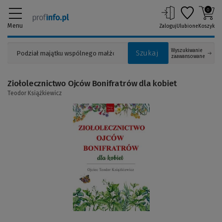
0
Menu
Zaloguj
Ulubione
Koszyk
Wyszukiwanie
Szukaj
zaawansowane
Ziołolecznictwo Ojców Bonifratrów dla kobiet
Teodor Książkiewicz
(Link
do
innej
strony)