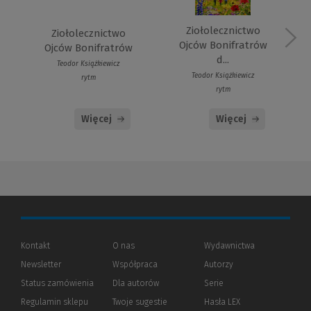
Ziołolecznictwo
Ziołolecznictwo
Ojców Bonifratrów
Ojców Bonifratrów
d...
Teodor Książkiewicz
Teodor Książkiewicz
rytm
rytm
Więcej
Więcej
Kontakt
O nas
Wydawnictwa
Newsletter
Współpraca
Autorzy
Status zamówienia
Dla autorów
(Nowe
(Link
Serie
okno)
do
Regulamin sklepu
Twoje sugestie
Hasła LEX
innej