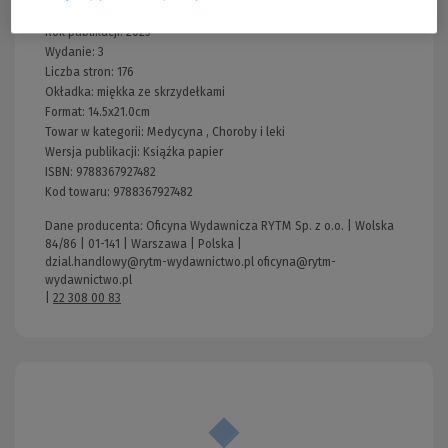
Producent:
rytm
Rok publikacji:
2025
Wydanie:
3
Liczba stron:
176
Okładka:
miękka ze skrzydełkami
Format:
14.5x21.0cm
Towar w kategorii:
Medycyna
,
Choroby i leki
Wersja publikacji:
Książka papier
ISBN:
9788367927482
Kod towaru:
9788367927482
Dane producenta: Oficyna Wydawnicza RYTM Sp. z o.o. | Wolska
84/86 | 01-141 | Warszawa | Polska |
dzial.handlowy@rytm-wydawnictwo.pl oficyna@rytm-
wydawnictwo.pl
|
22 308 00 83