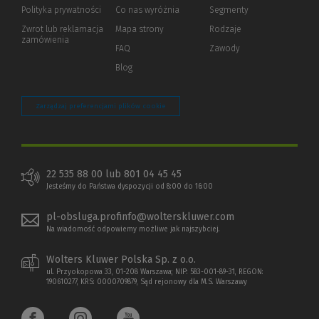
strony)
Polityka prywatności
(Nowe
(Link
Co nas wyróżnia
Segmenty
okno)
do
Zwrot lub reklamacja
Mapa strony
Rodzaje
innej
zamówienia
strony)
FAQ
Zawody
Blog
Zarządzaj preferencjami plików cookie
22 535 88 00 lub 801 04 45 45
Jesteśmy do Państwa dyspozycji od 8:00 do 16:00
pl-obsluga.profinfo@wolterskluwer.com
Na wiadomość odpowiemy możliwe jak najszybciej.
Wolters Kluwer Polska Sp. z o.o.
ul. Przyokopowa 33, 01-208 Warszawa; NIP: 583-001-89-31, REGON:
190610277, KRS: 0000709879, Sąd rejonowy dla M.S. Warszawy