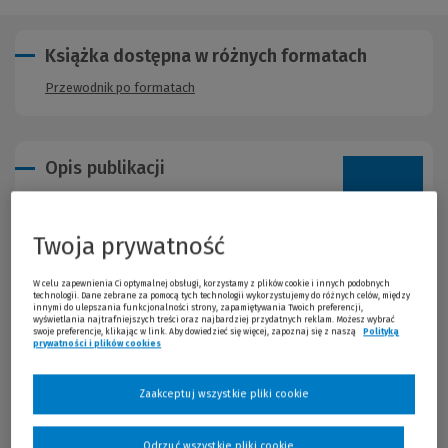
Książka dostępna w różnych formatach
Przewodnik po formatach
Opis publikacji
W obecnym trzecim już wydaniu uwzględniono wyniki badań
naukowych, które przyczyniły się do istotnego wzrostu wiedzy z
Twoja prywatność
zakresu nauk przyrodniczych w ostatnich kilkunastu latach,
weryfikując i zmieniając poglądy na niektóre ważne problemy
W celu zapewnienia Ci optymalnej obsługi, korzystamy z plików cookie i innych podobnych
żywieniowe. Zagadnienia wykraczające poza podstawy nauki o
technologii. Dane zebrane za pomocą tych technologii wykorzystujemy do różnych celów, między
innymi do ulepszania funkcjonalności strony, zapamiętywania Twoich preferencji,
żywieniu przeniesiono i omówiono bardziej szczegółowo w
wyświetlania najtrafniejszych treści oraz najbardziej przydatnych reklam. Możesz wybrać
książce Żywienie człowieka a zdrowie publiczne. T. 3 (WN PWN,
swoje preferencje, klikając w link. Aby dowiedzieć się więcej, zapoznaj się z naszą
Polityką
prywatności i plików cookies
(Nowe okno)
(Link do innej strony)
2009); dokonano także drobnych zmian w strukturze
poszczególnych części podręcznika, poprzedzając je krótkimi
wprowadzeniami. Kontynuację publikacji stanowi tom II
Zaakceptuj wszystkie pliki cookie
poświęcony żywieniu człowieka zdrowego i chorego oraz tom
trzeci traktujący o związkach żywienia ze zdrowiem
rozpatrywanych na poziomie populacji, a uzupełnia je Słownik
Odrzuć wszystkie pliki cookie