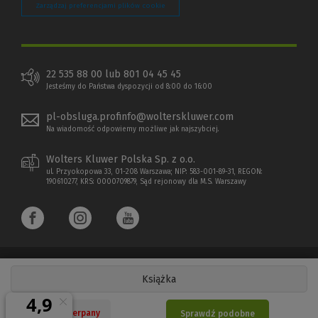
Zarządzaj preferencjami plików cookie
22 535 88 00 lub 801 04 45 45
Jesteśmy do Państwa dyspozycji od 8:00 do 16:00
pl-obsluga.profinfo@wolterskluwer.com
Na wiadomość odpowiemy możliwe jak najszybciej.
Wolters Kluwer Polska Sp. z o.o.
ul. Przyokopowa 33, 01-208 Warszawa; NIP: 583-001-89-31, REGON:
190610277, KRS: 0000709879, Sąd rejonowy dla M.S. Warszawy
Książka
Copyright 1997 - 2026 Wolters Kluwer Polska Sp. z o.o.
Nakład wyczerpany
Sprawdź podobne