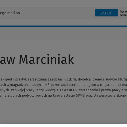
Wysz
Szukaj
zaaw
ław Marciniak
 ekspert i praktyk zarządzania zasobami ludzkimi, doradca, trener i audytor HR. 
ach wynagradzania, audycie HR, przeciwdziałaniu patologiom w miejscu pracy or
jnych. W swojej pracy łączy wiedzę z zakresu HR, zarządzania i prawa pracy z 
ia na studiach podyplomowych na Uniwersytecie SWPS oraz Uniwersytecie Ekonomi