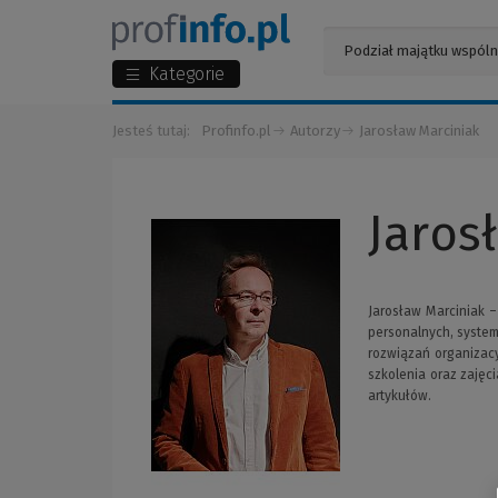
Kategorie
Jesteś tutaj:
Profinfo.pl
Autorzy
Jarosław Marciniak
Jaros
Jarosław Marciniak –
personalnych, system
rozwiązań organizacy
szkolenia oraz zajęc
artykułów.