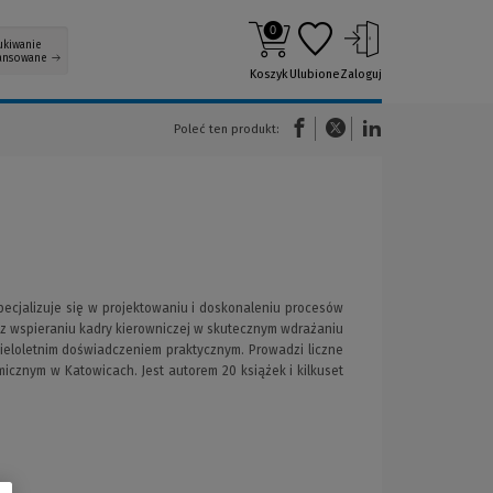
0
ukiwanie
ansowane
Koszyk
Ulubione
Zaloguj
(Nowe okno)
(Link do innej strony)
(Link do innej strony)
Poleć ten produkt:
Specjalizuje się w projektowaniu i doskonaleniu procesów
az wspieraniu kadry kierowniczej w skutecznym wdrażaniu
wieloletnim doświadczeniem praktycznym. Prowadzi liczne
cznym w Katowicach. Jest autorem 20 książek i kilkuset