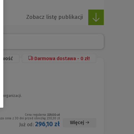
Zobacz listę publikacji
owość
Darmowa dostawa - 0 zł!
e organizacji.
Cena regularna:
329,00 zł
sza cena z 30 dni przed obniżką:
230,30 zł
Więcej
296,10 zł
Już od: