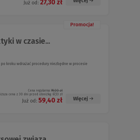
Więcej
27,30 zł
Już od:
Promocja!
ki w czasie...
rok po kroku wdrażać procedury niezbędne w procesie
Cena regularna:
99,00 zł
iższa cena z 30 dni przed obniżką:
67,33 zł
Więcej
59,40 zł
Już od:
sowej związa...