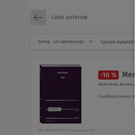
Lista autorów
Sortuj:
Sposób wyświetla
Mer
-10 %
Albert Binda, Monika 
Z publikacji dowiesz s
ABC-0675 W04P01
Rok publikacji: 2026