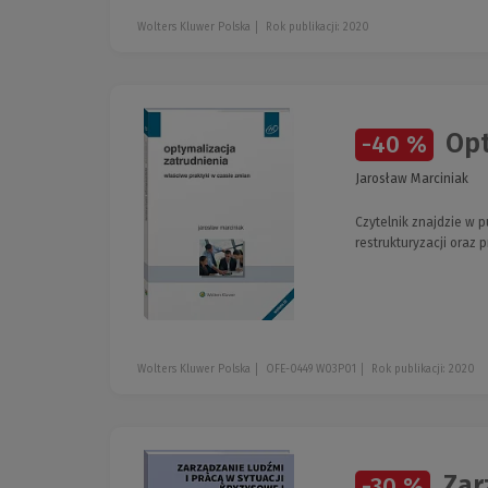
Wolters Kluwer Polska
Rok publikacji: 2020
Opt
-40 %
Jarosław Marciniak
Czytelnik znajdzie w 
restrukturyzacji oraz
Wolters Kluwer Polska
OFE-0449 W03P01
Rok publikacji: 2020
Zarz
-30 %