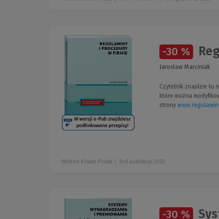
Reg
-30 %
Jarosław Marciniak
Czytelnik znajdzie tu
które można modyfikow
strony
www.regulaminy
Wolters Kluwer Polska
Rok publikacji: 2022
Sys
-30 %