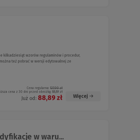
e kilkadziesiąt wzorów regulaminów i procedur,
można też pobrać w wersji edytowalnej ze
Cena regularna:
127,00 zł
iższa cena z 30 dni przed obniżką:
88,89 zł
Więcej
88,89 zł
Już od:
fikacje w waru...