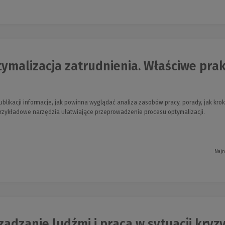
ymalizacja zatrudnienia. Właściwe prakty
publikacji informacje, jak powinna wyglądać analiza zasobów pracy, porady, jak k
 przykładowe narzędzia ułatwiające przeprowadzenie procesu optymalizacji.
Najn
ądzanie ludźmi i pracą w sytuacji kryzy