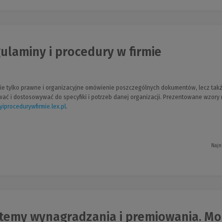
ulaminy i procedury w firmie
 nie tylko prawne i organizacyjne omówienie poszczególnych dokumentów, lecz takż
ać i dostosowywać do specyfiki i potrzeb danej organizacji. Prezentowane wzory 
iprocedurywfirmie.lex.pl
(Link
.
do
innej
strony)
Najn
temy wynagradzania i premiowania. Mody