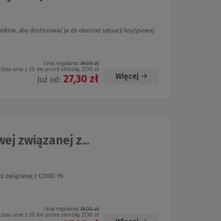
ików, aby dostosować je do obecnej sytuacji kryzysowej.
Cena regularna:
39,00 zł
iższa cena z 30 dni przed obniżką:
27,30 zł
Więcej
27,30 zł
Już od:
j związanej z...
ji związanej z COVID-19.
Cena regularna:
39,00 zł
iższa cena z 30 dni przed obniżką:
27,30 zł