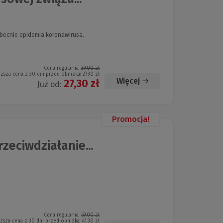
obecnie epidemia koronawirusa.
Cena regularna:
39,00 zł
iższa cena z 30 dni przed obniżką:
27,30 zł
Więcej
27,30 zł
Już od:
Promocja!
eciwdziałanie...
Cena regularna:
59,00 zł
iższa cena z 30 dni przed obniżką:
41,30 zł