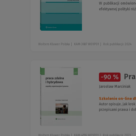
W publikacji omówion
efektywnej polityki ró
Wolters Kluwer Polska
KAM-3687 W01P01
Rok publikacji: 2024
Pra
-90 %
Jarosław Marciniak
Szkolenie on-line dl
Autor opisuje, jak kr
przepisami prawa i do
Wolters Kluwer Polska
KAM-4196 W01P01
Rok publikacji: 2023