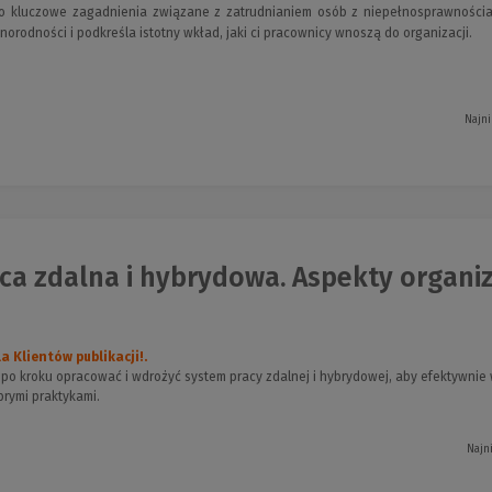
o kluczowe zagadnienia związane z zatrudnianiem osób z niepełnosprawnościa
żnorodności i podkreśla istotny wkład, jaki ci pracownicy wnoszą do organizacji.
Najni
ca zdalna i hybrydowa. Aspekty organiza
a Klientów publikacji!.
ok po kroku opracować i wdrożyć system pracy zdalnej i hybrydowej, aby efektywni
brymi praktykami.
Najn