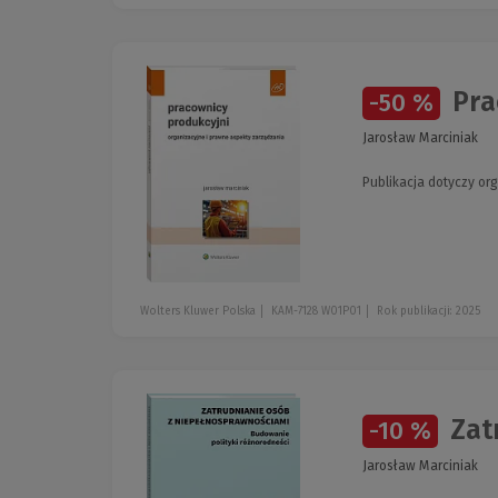
Prac
-50 %
Jarosław Marciniak
Publikacja dotyczy o
Wolters Kluwer Polska
KAM-7128 W01P01
Rok publikacji: 2025
Zatr
-10 %
Jarosław Marciniak