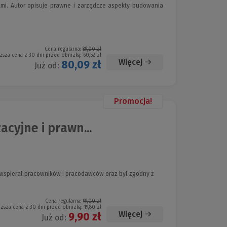
mi. Autor opisuje prawne i zarządcze aspekty budowania
Cena regularna:
89,00 zł
ższa cena z 30 dni przed obniżką:
60,52 zł
Więcej
80,09 zł
Już od:
Promocja!
cyjne i prawn...
e wspierał pracowników i pracodawców oraz był zgodny z
Cena regularna:
99,00 zł
iższa cena z 30 dni przed obniżką:
19,80 zł
Więcej
9,90 zł
Już od: