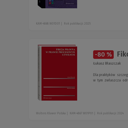
KAM-4868 W01D01
Rok publikacji: 2025
Fik
-80 %
Łukasz Błaszczak
Dla praktyków szcze
w tym zwłaszcza odró
Wolters Kluwer Polska
KAM-4867 W01P01
Rok publikacji: 2024