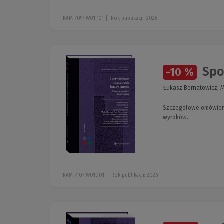
KAM-7097 W01P01
Rok publikacji: 2026
Spor
-10 %
Łukasz Bernatowicz, Mi
Szczegółowe omówieni
wyroków.
KAM-7107 W01D01
Rok publikacji: 2026