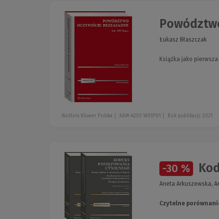
Powództwo 
Łukasz Błaszczak
Książka jako pierwsz
Wolters Kluwer Polska
KAM-4230 W01P01
Rok publikacji: 2021
Kod
-30 %
Aneta Arkuszewska, An
Czytelne porównani