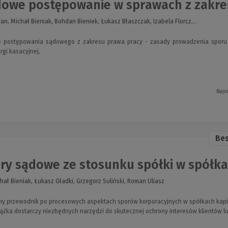
owe postępowanie w sprawach z zakre
an, Michał Bieniak, Bohdan Bieniek, Łukasz Błaszczak, Izabela Florcz...
e postępowania sądowego z zakresu prawa pracy - zasady prowadzenia sporu p
rgi kasacyjnej,
Najn
Bes
ry sądowe ze stosunku spółki w spółk
hał Bieniak, Łukasz Gładki, Grzegorz Suliński, Roman Uliasz
czny przewodnik po procesowych aspektach sporów korporacyjnych w spółkach kap
ążka dostarczy niezbędnych narzędzi do skutecznej ochrony interesów klientów lub