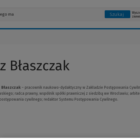
Wysz
Szukaj
zaaw
z Błaszczak
z Błaszczak
– pracownik naukowo-dydaktyczny w Zakładzie Postępowania Cywilneg
skiego; radca prawny, wspólnik spółki prawniczej z siedzibą we Wrocławiu; arbite
 postępowania cywilnego; redaktor Systemu Postępowania Cywilnego.