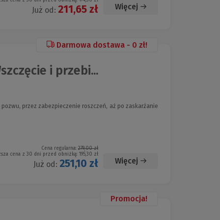
Więcej
211,65 zł
Już od:
Darmowa dostawa - 0 zł!
zęcie i przebi...
ozwu, przez zabezpieczenie roszczeń, aż po zaskarżanie
Cena regularna:
279,00 zł
ższa cena z 30 dni przed obniżką:
195,30 zł
Więcej
251,10 zł
Już od:
Promocja!