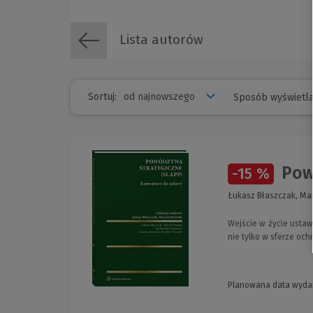
Lista autorów
Sortuj:
Sposób wyświetla
Powó
-15 %
Łukasz Błaszczak, Mar
Wejście w życie ustaw
nie tylko w sferze oc
Planowana data wyda