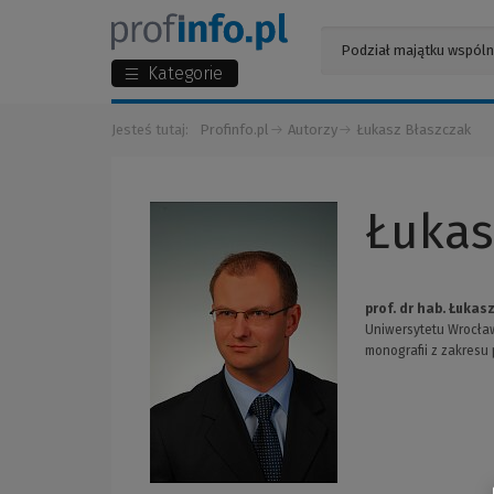
Kategorie
Jesteś tutaj:
Profinfo.pl
Autorzy
Łukasz Błaszczak
Łukas
prof. dr hab. Łukas
Uniwersytetu Wrocław
monografii z zakresu