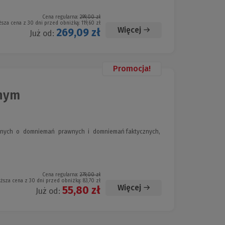
Cena regularna:
299,00 zł
ższa cena z 30 dni przed obniżką:
119,60 zł
Więcej
269,09 zł
Już od:
Promocja!
lnym
rawnych o domniemań prawnych i domniemań faktycznych,
Cena regularna:
279,00 zł
iższa cena z 30 dni przed obniżką:
83,70 zł
Więcej
55,80 zł
Już od: