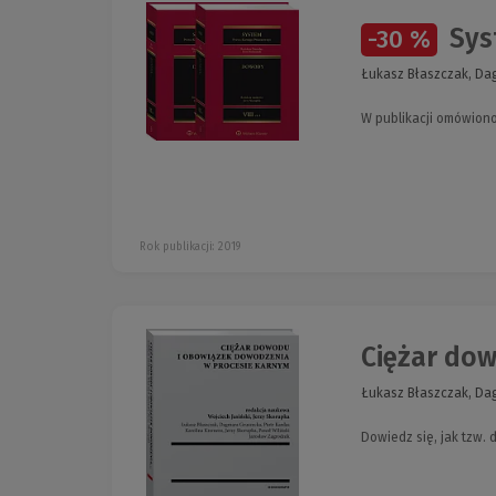
Syst
-30 %
Łukasz Błaszczak, Dag
W publikacji omówion
Rok publikacji: 2019
Ciężar do
Łukasz Błaszczak, Dagm
Dowiedz się, jak tzw