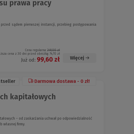
su prawa pracy
rzed sądem pierwszej instancji, przebieg postępowania
Cena regularna:
249,00 zł
iższa cena z 30 dni przed obniżką:
74,70 zł
Więcej
99,60 zł
Już od:
tseller
Darmowa dostawa - 0 zł!
ach kapitałowych
itałowych – od zaskarżania uchwał po odpowiedzialność
 własnej firmy.