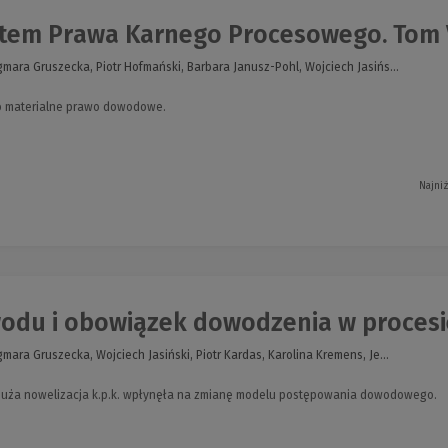
em Prawa Karnego Procesowego. Tom VII
mara Gruszecka, Piotr Hofmański, Barbara Janusz-Pohl, Wojciech Jasińs...
o materialne prawo dowodowe.
Najni
wodu i obowiązek dowodzenia w proces
ara Gruszecka, Wojciech Jasiński, Piotr Kardas, Karolina Kremens, Je...
. duża nowelizacja k.p.k. wpłynęła na zmianę modelu postępowania dowodowego.