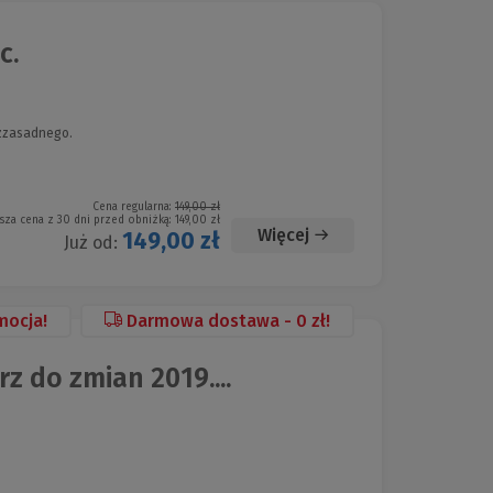
c.
ezzasadnego.
Cena regularna:
149,00 zł
sza cena z 30 dni przed obniżką:
149,00 zł
Więcej
149,00 zł
Już od:
mocja!
Darmowa dostawa - 0 zł!
 do zmian 2019....