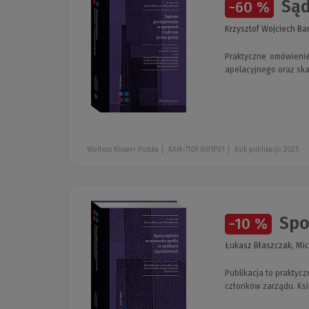
Sąd
-60 %
Krzysztof Wojciech Bar
Praktyczne omówieni
apelacyjnego oraz ska
Wolters Kluwer Polska
KAM-7109 W01P01
Rok publikacji: 2025
Spo
-10 %
Łukasz Błaszczak, Mic
Publikacja to prakty
członków zarządu. Ksi