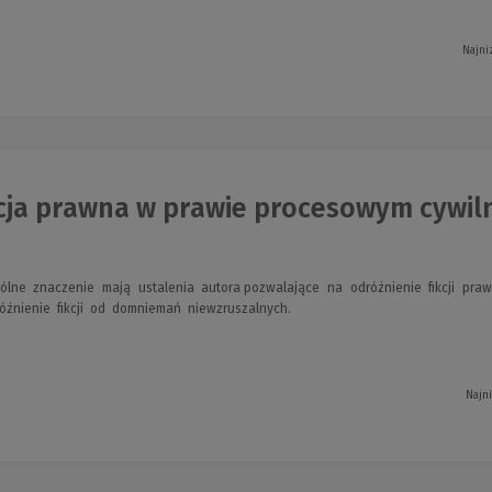
Najni
cja prawna w prawie procesowym cywi
gólne znaczenie mają ustalenia autora pozwalające na odróżnienie fikcji p
żnienie fikcji od domniemań niewzruszalnych.
Najn