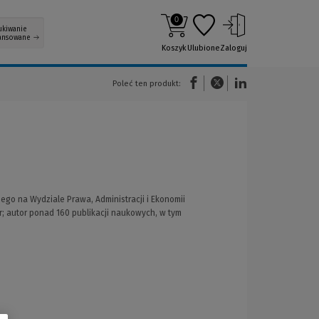
0
ukiwanie
ansowane
Koszyk
Ulubione
Zaloguj
(Nowe okno)
(Link do innej strony)
(Link do innej strony)
Poleć ten produkt:
o na Wydziale Prawa, Administracji i Ekonomii
r; autor ponad 160 publikacji naukowych, w tym