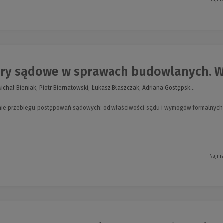
y sądowe w sprawach budowlanych. Wszc
chał Bieniak, Piotr Biernatowski, Łukasz Błaszczak, Adriana Gostępsk...
e przebiegu postępowań sądowych: od właściwości sądu i wymogów formalnych p
Najni