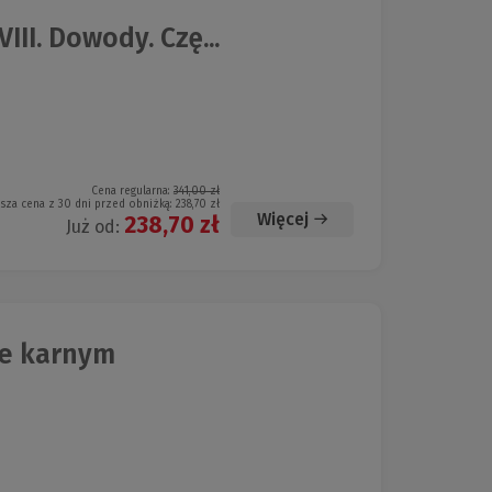
I. Dowody. Czę...
Cena regularna:
341,00 zł
ższa cena z 30 dni przed obniżką:
238,70 zł
Więcej
238,70 zł
Już od:
ie karnym