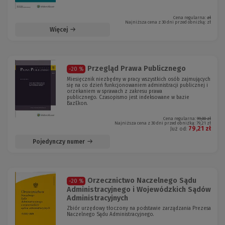
Cena regularna:
zł
Najniższa cena z 30 dni przed obniżką:
zł
Więcej
Przegląd Prawa Publicznego
-20 %
Miesięcznik niezbędny w pracy wszystkich osób zajmujących
się na co dzień funkcjonowaniem administracji publicznej i
orzekaniem w sprawach z zakresu prawa
publicznego. Czasopismo jest indeksowane w bazie
BazEkon.
Cena regularna:
99,00 zł
Najniższa cena z 30 dni przed obniżką:
79,21 zł
79,21 zł
Już od:
Pojedynczy numer
Orzecznictwo Naczelnego Sądu
-20 %
Administracyjnego i Wojewódzkich Sądów
Administracyjnych
Zbiór urzędowy tłoczony na podstawie zarządzania Prezesa
Naczelnego Sądu Administracyjnego.