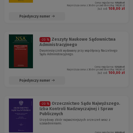
Cena regularna:
135,00 zł
Najniższa cena z 30 dni przed obniżką:
108,00 zł
108,00 zł
Już od:
Pojedynczy numer
Zeszyty Naukowe Sądownictwa
-20 %
Administracyjnego
Dwumiesięcznik wydawany przy współpracy Naczelnego
Sądu Administracyjnego.
Cena regularna:
125,00 zł
Najniższa cena z 30 dni przed obniżką:
100,00 zł
100,00 zł
Już od:
Pojedynczy numer
Orzecznictwo Sądu Najwyższego.
-20 %
Izba Kontroli Nadzwyczajnej i Spraw
Publicznych
Urzędowy zbiór najważniejszych orzeczeń wraz z
uzasadnieniami.
Cena regularna:
105,00 zł