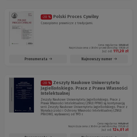
Polski Proces Cywilny
-20 %
Czasopismo prawnicze z tradycjami.
Cena regularna:
139,00 zł
Najniższa cena z 30 dni przed obniżką:
139,00 zł
111,20 zł
Już od:
Prenumerata
Najnowszy numer
Zeszyty Naukowe Uniwersytetu
-20 %
Jagiellońskiego. Prace z Prawa Własności
Intelektualnej
Zeszyty Naukowe Uniwersytetu Jagiellońskiego. Prace z
Prawa Własności Intelektualnej (ZNUJ PPWI) są kontynuacją
serii Zeszyty Naukowe Uniwersytetu Jagiellońskiego. Prace z
Wynalazczości i Ochrony Własności Intelektualnej (ZNUJ
PWiOWI), wydawanej od 1973 r.
Cena regularna:
155,00 zł
Najniższa cena z 30 dni przed obniżką:
155,00 zł
124,01 zł
Już od: