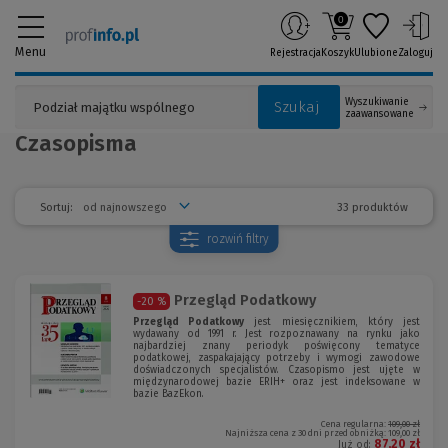
0
Menu
Rejestracja
Koszyk
Ulubione
Zaloguj
Wyszukiwanie
Szukaj
zaawansowane
Czasopisma
33 produktów
Sortuj:
rozwiń
filtry
Przegląd Podatkowy
-20 %
Przegląd Podatkowy
jest miesięcznikiem, który jest
wydawany od 1991 r. Jest rozpoznawany na rynku jako
najbardziej znany periodyk poświęcony tematyce
podatkowej, zaspakajający potrzeby i wymogi zawodowe
doświadczonych specjalistów. Czasopismo jest ujęte w
międzynarodowej bazie ERIH+ oraz jest indeksowane w
bazie BazEkon.
Cena regularna:
109,00 zł
Najniższa cena z 30 dni przed obniżką:
109,00 zł
87,20 zł
Już od: