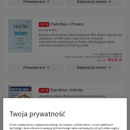
Prenumerata
Najnowszy numer
Państwo i Prawo
-20 %
Andrzej Wróbel
Miesięcznik Komitetu Nauk Prawnych PAN. Pismo ukazuje się
regularnie od 1946 roku i jest obecnie jedynym
czasopismem prawniczym w Polsce obejmującym swym
zakresem wszystkie dziedziny prawa.
Cena regularna:
129,00 zł
Najniższa cena z 30 dni przed obniżką:
129,00 zł
103,19 zł
Już od:
Prenumerata
Najnowszy numer
Dyrektor Szkoły
-20 %
„Dyrektor szkoły. Miesięcznik kierowniczej kadry
oświatowej” to cenione czasopismo dotyczące polityki
edukacyjnej oraz praktyki zarządzania i przywództwa w
oświacie.
Dociera do tysięcy szkół, przedszkoli
oraz
innych placówek oświatowych z całego kraju.
Twoja prywatność
Cena regularna:
118,00 zł
Najniższa cena z 30 dni przed obniżką:
118,00 zł
94,40 zł
Już od:
W celu zapewnienia Ci optymalnej obsługi, korzystamy z plików cookie i innych podobnych
technologii. Dane zebrane za pomocą tych technologii wykorzystujemy do różnych celów, między