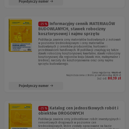
Pojedynczy numer
Informacyjny cennik MATERIAŁÓW
-25 %
BUDOWLANYCH, stawek robocizny
kosztorysowej i najmu sprzętu
Publikacja zawiera ceny materiałów budowlanych z notowań
w poziomie średniokrajowym i ceny materiałów
budowlanych z cenników producentów, hurtowni i
przedstawicieli handlowych. W publikacji znajdują się także
stawki robocizny kosztorysowej kwartalne, stawki robocizny
kosztorysowej dla regionów kraju (stawki min, maksymalne i
średnie), narzuty do kosztorysowania oraz ceny najmu
sprzętu budowlanego.
Cena regularna:
106,92 zł
Najniższa cena z 30 dni przed obniżką:
80,19 zł
80,19 zł
Już od:
Pojedynczy numer
Katalog cen jednostkowych robót i
-25 %
obiektów DROGOWYCH
Publikacja zawiera ceny jednostkowe robót inwestycyjnych i
remontowych drogowych w poziomie cen
średniokrajowych, które zostały opracowane na bazie