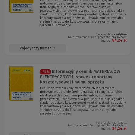
Publikacja zawiera ceny materiałów instalacyjnych z
notowań w poziomie średniokrajowym i ceny materiałów
instalacyjnych z cenników producentów, hurtowni i
przedstawicieli handlowych. W publikacji znajdują się także
stawki robocizny kosztorysowej kwartalne, stawki robocizny
kosztorysowej dla regionów kraju (stawki min, maksymalne i
średnie), narzuty do kosztorysowania oraz ceny najmu
sprzętu budowlanego.
Cena regularna:
112,32 zł
Najniższa cena z 30 dni przed obniżką:
84,24 zł
84,24 zł
Już od:
Pojedynczy numer
Informacyjny cennik MATERIAŁÓW
-25 %
ELEKTRYCZNYCH, stawek robocizny
kosztorysowej i najmu sprzętu
Publikacja zawiera ceny materiałów elektrycznych z
notowań w poziomie średniokrajowym i ceny materiałów
elektrycznych z cenników producentów, hurtowni i
przedstawicieli handlowych. W publikacji znajdują się także
stawki robocizny kosztorysowej kwartalne, stawki robocizny
kosztorysowej dla regionów kraju (stawki min, maksymalne i
średnie), narzuty do kosztorysowania oraz ceny najmu
sprzętu budowlanego.
Cena regularna:
112,32 zł
Najniższa cena z 30 dni przed obniżką:
84,24 zł
84,24 zł
Już od: