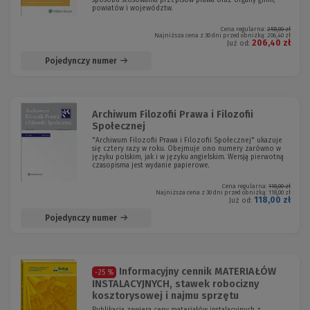
sposobu stosowania przepisów prawa oraz organy gmin,
powiatów i województw.
Cena regularna:
258,00 zł
Najniższa cena z 30 dni przed obniżką:
206,40 zł
206,40 zł
Już od:
Pojedynczy numer
Archiwum Filozofii Prawa i Filozofii
Społecznej
"Archiwum Filozofii Prawa i Filozofii Społecznej" ukazuje
się cztery razy w roku. Obejmuje ono numery zarówno w
języku polskim, jak i w języku angielskim. Wersją pierwotną
czasopisma jest wydanie papierowe.
Cena regularna:
118,00 zł
Najniższa cena z 30 dni przed obniżką:
118,00 zł
118,00 zł
Już od:
Pojedynczy numer
Informacyjny cennik MATERIAŁÓW
-25 %
INSTALACYJNYCH, stawek robocizny
kosztorysowej i najmu sprzętu