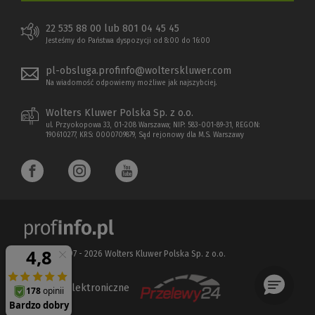
22 535 88 00 lub 801 04 45 45
Jesteśmy do Państwa dyspozycji od 8:00 do 16:00
pl-obsluga.profinfo@wolterskluwer.com
Na wiadomość odpowiemy możliwe jak najszybciej.
Wolters Kluwer Polska Sp. z o.o.
ul. Przyokopowa 33, 01-208 Warszawa; NIP: 583-001-89-31, REGON:
190610277, KRS: 0000709879, Sąd rejonowy dla M.S. Warszawy
Copyright 1997 - 2026 Wolters Kluwer Polska Sp. z o.o.
Płatności elektroniczne
(Nowe
(Link
okno)
do