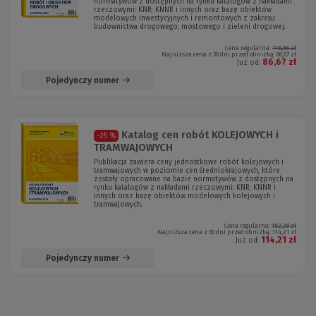
normatywów z dostępnych na rynku katalogów z nakładami
rzeczowymi: KNR; KNNR i innych oraz bazę obiektów
modelowych inwestycyjnych i remontowych z zakresu
budownictwa drogowego, mostowego i zieleni drogowej.
Cena regularna:
115,56 zł
Najniższa cena z 30 dni przed obniżką:
86,67 zł
86,67 zł
Już od:
Pojedynczy numer
Katalog cen robót KOLEJOWYCH i
-25 %
TRAMWAJOWYCH
Publikacja zawiera ceny jednostkowe robót kolejowych i
tramwajowych w poziomie cen średniokrajowych, które
zostały opracowane na bazie normatywów z dostępnych na
rynku katalogów z nakładami rzeczowymi: KNR; KNNR i
innych oraz bazę obiektów modelowych kolejowych i
tramwajowych.
Cena regularna:
152,28 zł
Najniższa cena z 30 dni przed obniżką:
114,21 zł
114,21 zł
Już od:
Pojedynczy numer