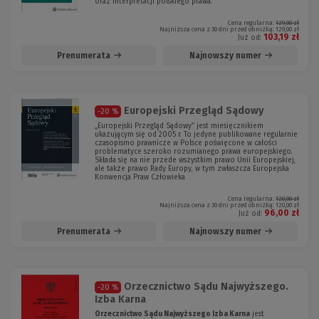
oraz interpretacji polskiego prawa.
Cena regularna:
129,00 zł
Najniższa cena z 30 dni przed obniżką:
129,00 zł
103,19 zł
Już od:
Prenumerata
Najnowszy numer
Europejski Przegląd Sądowy
-20 %
„Europejski Przegląd Sądowy” jest miesięcznikiem
ukazującym się od 2005 r. To jedyne publikowane regularnie
czasopismo prawnicze w Polsce poświęcone w całości
problematyce szeroko rozumianego prawa europejskiego.
Składa się na nie przede wszystkim prawo Unii Europejskiej,
ale także prawo Rady Europy, w tym zwłaszcza Europejska
Konwencja Praw Człowieka
Cena regularna:
120,00 zł
Najniższa cena z 30 dni przed obniżką:
120,00 zł
96,00 zł
Już od:
Prenumerata
Najnowszy numer
Orzecznictwo Sądu Najwyższego.
-20 %
Izba Karna
Orzecznictwo Sądu Najwyższego Izba Karna
jest