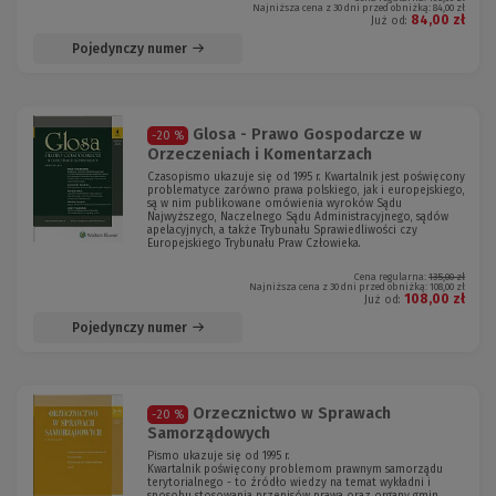
Najniższa cena z 30 dni przed obniżką:
84,00 zł
84,00 zł
Już od:
Pojedynczy numer
Glosa - Prawo Gospodarcze w
-20 %
Orzeczeniach i Komentarzach
Czasopismo ukazuje się od 1995 r. Kwartalnik jest poświęcony
problematyce zarówno prawa polskiego, jak i europejskiego,
są w nim publikowane omówienia wyroków Sądu
Najwyższego, Naczelnego Sądu Administracyjnego, sądów
apelacyjnych, a także Trybunału Sprawiedliwości czy
Europejskiego Trybunału Praw Człowieka.
Cena regularna:
135,00 zł
Najniższa cena z 30 dni przed obniżką:
108,00 zł
108,00 zł
Już od:
Pojedynczy numer
Orzecznictwo w Sprawach
-20 %
Samorządowych
Pismo ukazuje się od 1995 r.
Kwartalnik poświęcony problemom prawnym samorządu
terytorialnego - to źródło wiedzy na temat wykładni i