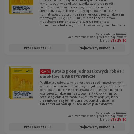
budowlanych w różnych technologiach i robót
remontowych w obiektach zabytkowych oraz robót
rozbiórkowych i wyburzeniowych w poziomie cen
średniokrajowych, które zostały opracowane na bazie
normatywów z dostępnych na rynku katalogów z nakładami
rzeczowymi: KNR; KNNR i innych oraz bazę obiektów
modelowych remontowych z zakresu remontów
elementów robót i całych obiektów we wszystkich branżach.
Cena regularna:
399,00 zł
Najniższa cena z 30 dni przed obniżką:
399,00 zł
319,19 zł
Już od:
Prenumerata
Najnowszy numer
Katalog cen jednostkowych robót i
-20 %
obiektów INWESTYCYJNYCH
Publikacja zawiera ceny jednostkowe robót inwestycyjnych
w poziomie cen średniokrajowych rynkowych, które zostały
opracowane na bazie normatywów z dostępnych na rynku
katalogów z nakładami rzeczowymi: KNR; KNNR i innych
oraz bazę obiektów modelowych inwestycyjnych, które
prezentowane są tematycznie ułożonych działach w
zależności od rodzaju budownictwa jakich dotyczą.
Cena regularna:
399,00 zł
Najniższa cena z 30 dni przed obniżką:
399,00 zł
319,19 zł
Już od:
Prenumerata
Najnowszy numer