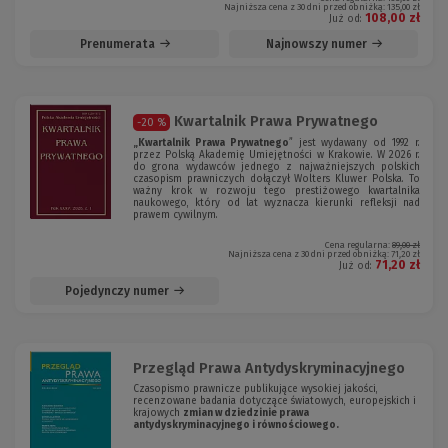
Najniższa cena z 30 dni przed obniżką:
135,00 zł
108,00 zł
Już od:
Prenumerata
Najnowszy numer
Kwartalnik Prawa Prywatnego
-20 %
„Kwartalnik Prawa Prywatnego
ˮ jest wydawany od 1992 r.
przez Polską Akademię Umiejętności w Krakowie. W 2026 r.
do grona wydawców jednego z najważniejszych polskich
czasopism prawniczych dołączył Wolters Kluwer Polska. To
ważny krok w rozwoju tego prestiżowego kwartalnika
naukowego, który od lat wyznacza kierunki refleksji nad
prawem cywilnym.
Cena regularna:
89,00 zł
Najniższa cena z 30 dni przed obniżką:
71,20 zł
71,20 zł
Już od:
Pojedynczy numer
Przegląd Prawa Antydyskryminacyjnego
Czasopismo prawnicze publikujące wysokiej jakości,
recenzowane badania dotyczące światowych, europejskich i
krajowych
zmian w dziedzinie prawa
antydyskryminacyjnego i równościowego.