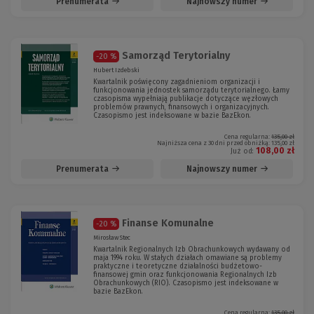
Prenumerata
Najnowszy numer
Samorząd Terytorialny
-20 %
Hubert Izdebski
Kwartalnik poświęcony zagadnieniom organizacji i
funkcjonowania jednostek samorządu terytorialnego. Łamy
czasopisma wypełniają publikacje dotyczące węzłowych
problemów prawnych, finansowych i organizacyjnych.
Czasopismo jest indeksowane w bazie BazEkon.
Cena regularna:
135,00 zł
Najniższa cena z 30 dni przed obniżką:
135,00 zł
108,00 zł
Już od:
Prenumerata
Najnowszy numer
Finanse Komunalne
-20 %
Mirosław Stec
Kwartalnik Regionalnych Izb Obrachunkowych wydawany od
maja 1994 roku. W stałych działach omawiane są problemy
praktyczne i teoretyczne działalności budżetowo-
finansowej gmin oraz funkcjonowania Regionalnych Izb
Obrachunkowych (RIO). Czasopismo jest indeksowane w
bazie BazEkon.
Cena regularna:
135,00 zł