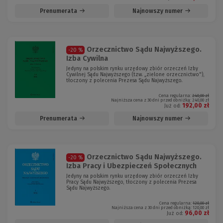
Prenumerata
Najnowszy numer
Orzecznictwo Sądu Najwyższego.
-20 %
Izba Cywilna
Jedyny na polskim rynku urzędowy zbiór orzeczeń Izby
Cywilnej Sądu Najwyższego (tzw. „zielone orzecznictwo"),
tłoczony z polecenia Prezesa Sądu Najwyższego.
Cena regularna:
240,00 zł
Najniższa cena z 30 dni przed obniżką:
240,00 zł
192,00 zł
Już od:
Prenumerata
Najnowszy numer
Orzecznictwo Sądu Najwyższego.
-20 %
Izba Pracy i Ubezpieczeń Społecznych
Jedyny na polskim rynku urzędowy zbiór orzeczeń Izby
Pracy Sądu Najwyższego, tłoczony z polecenia Prezesa
Sądu Najwyższego.
Cena regularna:
120,00 zł
Najniższa cena z 30 dni przed obniżką:
120,00 zł
96,00 zł
Już od: