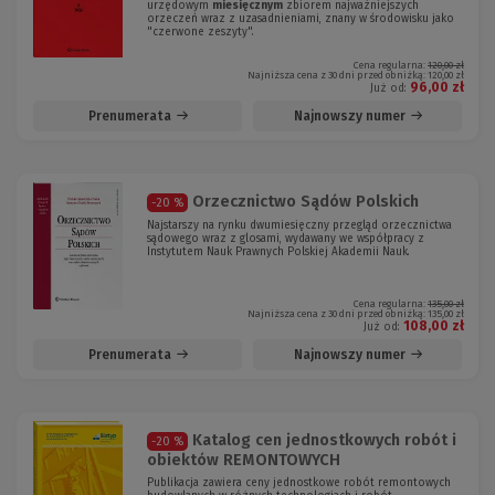
urzędowym
miesięcznym
zbiorem najważniejszych
orzeczeń wraz z uzasadnieniami, znany w środowisku jako
"czerwone zeszyty".
Cena regularna:
120,00 zł
Najniższa cena z 30 dni przed obniżką:
120,00 zł
96,00 zł
Już od:
Prenumerata
Najnowszy numer
Orzecznictwo Sądów Polskich
-20 %
Najstarszy na rynku dwumiesięczny przegląd orzecznictwa
sądowego wraz z glosami, wydawany we współpracy z
Instytutem Nauk Prawnych Polskiej Akademii Nauk.
Cena regularna:
135,00 zł
Najniższa cena z 30 dni przed obniżką:
135,00 zł
108,00 zł
Już od:
Prenumerata
Najnowszy numer
Katalog cen jednostkowych robót i
-20 %
obiektów REMONTOWYCH
Publikacja zawiera ceny jednostkowe robót remontowych