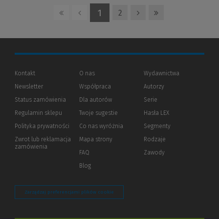
1
2
Kontakt
O nas
Wydawnictwa
Newsletter
Współpraca
Autorzy
Status zamówienia
Dla autorów
(Nowe
(Link
Serie
okno)
do
Regulamin sklepu
Twoje sugestie
Hasła LEX
innej
strony)
Polityka prywatności
(Nowe
(Link
Co nas wyróżnia
Segmenty
okno)
do
Zwrot lub reklamacja
Mapa strony
Rodzaje
innej
zamówienia
strony)
FAQ
Zawody
Blog
Zarządzaj preferencjami plików cookie