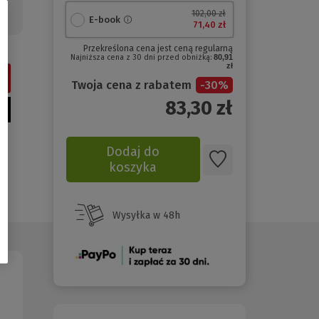
102,00 zł
E-book
71,40 zł
Przekreślona cena jest ceną regularną
Najniższa cena z 30 dni przed obniżką:
80,91
zł
Twoja cena z rabatem
-
30
%
83,30
zł
Dodaj do
koszyka
Wysyłka w 48h
(Nowe
okno)