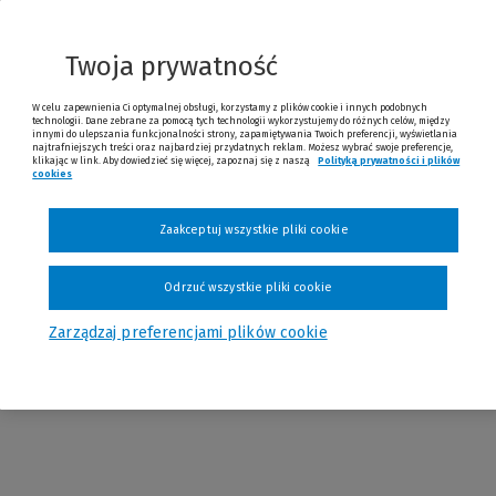
racowanie dotyczące teoretycznego ujęcia sądownictwa
yjnego w Polsce.
Twoja prywatność
W celu zapewnienia Ci optymalnej obsługi, korzystamy z plików cookie i innych podobnych
technologii. Dane zebrane za pomocą tych technologii wykorzystujemy do różnych celów, między
innymi do ulepszania funkcjonalności strony, zapamiętywania Twoich preferencji, wyświetlania
najtrafniejszych treści oraz najbardziej przydatnych reklam. Możesz wybrać swoje preferencje,
klikając w link. Aby dowiedzieć się więcej, zapoznaj się z naszą
Polityką prywatności i plików
cookies
Zaakceptuj wszystkie pliki cookie
formacje
Spis treści
Recenzja
Autorzy
Tagi
Odrzuć wszystkie pliki cookie
Zarządzaj preferencjami plików cookie