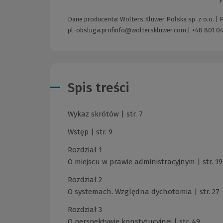
F
Dane producenta: Wolters Kluwer Polska sp. z o.o. |
pl-obsluga.profinfo@wolterskluwer.com
|
+48 801 04
Spis treści
Wykaz skrótów | str. 7
Wstęp | str. 9
Rozdział 1
O miejscu w prawie administracyjnym | str. 19
Rozdział 2
O systemach. Względna dychotomia | str. 27
Rozdział 3
O perspektywie konstytucyjnej | str. 49