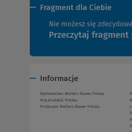
Fragment dla Ciebie
Nie możesz się zdecydow
Przeczytaj fragment 
Informacje
Wydawnictwo:
Wolters Kluwer Polska
R
Kraj produkcji: Polska
W
Producent:
Wolters Kluwer Polska
L
S
R
O