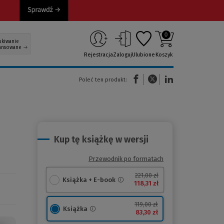
0
ukiwanie
ansowane
Rejestracja
Zaloguj
Ulubione
Koszyk
(Nowe okno)
(Link do innej strony)
(Link do innej strony)
Poleć ten produkt:
Kup tę książkę w wersji
Przewodnik po formatach
221,00 zł
Książka + E-book
118,31 zł
119,00 zł
Książka
83,30 zł