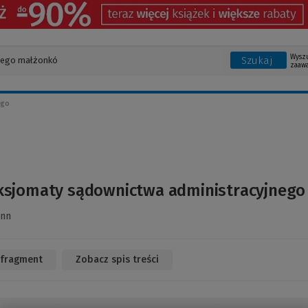
Wysz
Szukaj
zaaw
ego
ksjomaty sądownictwa administracyjnego
ann
 fragment
(Link
Zobacz spis treści
do
innej
strony)