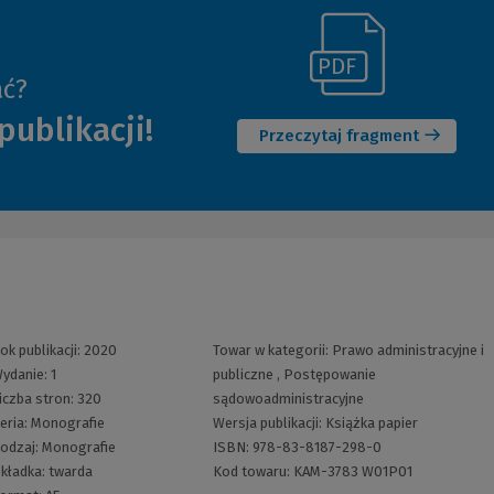
(Link
ać?
(Nowe
do
publikacji!
okno)
innej
Przeczytaj fragment
strony)
ok publikacji:
2020
Towar w kategorii:
Prawo administracyjne i
ydanie:
1
publiczne
,
Postępowanie
iczba stron:
320
sądowoadministracyjne
eria:
Monografie
Wersja publikacji:
Książka papier
odzaj:
Monografie
ISBN:
978-83-8187-298-0
kładka:
twarda
Kod towaru:
KAM-3783 W01P01