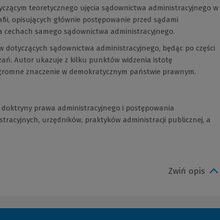
yczącym teoretycznego ujęcia sądownictwa administracyjnego w
afii, opisujących głównie postępowanie przed sądami
 na cechach samego sądownictwa administracyjnego.
aw dotyczących sądownictwa administracyjnego, będąc po części
ń. Autor ukazuje z kilku punktów widzenia istotę
ogromne znaczenie w demokratycznym państwie prawnym.
li doktryny prawa administracyjnego i postępowania
tracyjnych, urzędników, praktyków administracji publicznej, a
Zwiń opis