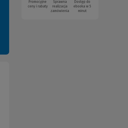
Promocyjne
Sprawna
Dostęp do
ceny i rabaty
realizacja
ebooka w 5
zamówienia
minut