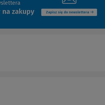
slettera
(Nowe
ł na zakupy
okno)
Zapisz się do newslettera