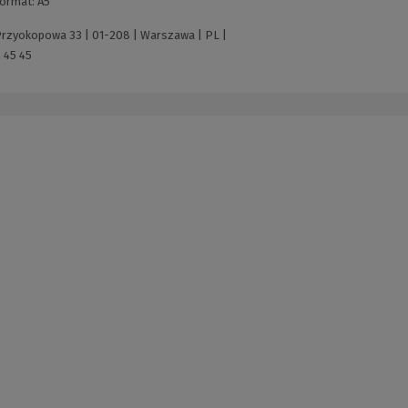
ormat:
A5
 Przyokopowa 33 | 01-208 | Warszawa | PL |
 45 45