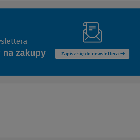
slettera
(Nowe
ł na zakupy
okno)
Zapisz się do newslettera