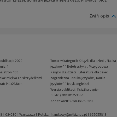
łautor książek do nauki języka angielskiego. Prowadzi blog
Zwiń opis
publikacji:
2022
Towar w kategorii:
Książki dla dzieci
,
Nauka
nie:
1
języków
', '
Beletrystyka
,
Przygodowa
,
ba stron:
168
Książki dla dzieci
,
Literatura dla dzieci
dka:
miękka ze skrzydełkami
zagraniczna
,
Nauka języków
,
Nauka
mat:
14.1x21.8cm
języków
', '
Język angielski
Wersja publikacji:
Książka papier
ISBN:
9788381753586
Kod towaru:
9788381753586
 118 | 02-230 | Warszawa | Polska |
handlowy@mtbiznes.pl
|
665055813