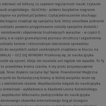
się oderwać od lektury, co zapewni regularność nauki. Czytanie
auki angielskiego. •SŁUCHAJ– pobierz bezpłatne nagranie
tępne na poltext.pl/pobierz. Czytaj jednocześnie słuchając
j książce znajduje się specjalny kod, który umożliwia pobranie
 rozdziału powieści przygotowane zostały specjalne dodatki i
 minisłownik i objaśnienia trudniejszych wyrazów; - w części O
ziny, a w części gramatycznej poznasz struktury i zagadnienia
rozdziału testom i różnorodnym ćwiczeniom sprawdzisz
dzi do wszystkich zadań zamkniętych znajdziesz w kluczu na
WALAJ – UCZ SIĘ WYMOWY Przekonaj się, że nauka języka
sób się oprzeć. Alicja nie oszalała ani nigdzie nie wpadła. To Ty
Bo to prawdziwa kraina czarów. A my przez przyzwyczajenie
 śpij. Teraz dopiero zaczyna być fajnie. Powodzenia! Magiczna
wczynki do fantastycznej krainy, w której wszystko może się
a z wieloletnim stażem. Współautorka książek do nauki języka
iusz Jemielniak– wykładowca w Akademii Leona Koźmińskiego.
y, współautor kilkunastu podręczników do nauki języka
o darmowego słownika internetowego ling.pl Grzegorz