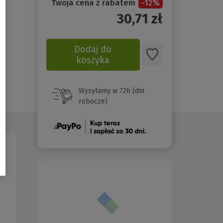
Twoja cena z rabatem
-
12
%
30,71
zł
Dodaj do
koszyka
Wysyłamy w 72h (dni
robocze)
(Nowe
okno)