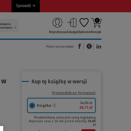
0
ukiwanie
ansowane
Rejestracja
Zaloguj
Ulubione
Koszyk
(Nowe okno)
(Link do innej strony)
(Link do innej strony)
Poleć ten produkt:
w w
Kup tę książkę w wersji
Przewodnik po formatach
34,90 zł
Książka
30,71 zł
Przekreślona cena jest ceną regularną
Najniższa cena z 30 dni przed obniżką:
34,90
zł