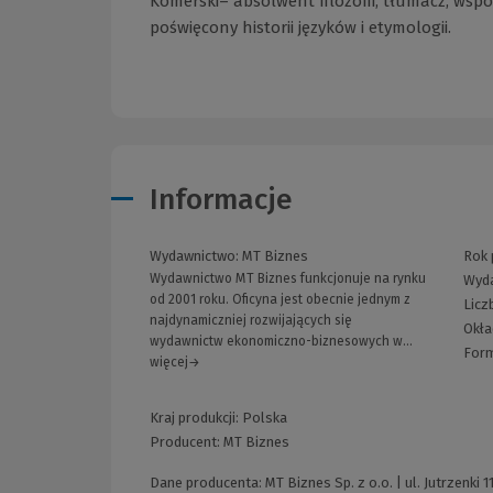
Komerski– absolwent filozofii, tłumacz, wspó
poświęcony historii języków i etymologii.
Informacje
Wydawnictwo:
MT Biznes
Rok 
Wydawnictwo MT Biznes funkcjonuje na rynku
Wyda
od 2001 roku. Oficyna jest obecnie jednym z
Licz
najdynamiczniej rozwijających się
Okła
wydawnictw ekonomiczno-biznesowych w...
For
więcej→
Kraj produkcji: Polska
Producent:
MT Biznes
Dane producenta: MT Biznes Sp. z o.o. | ul. Jutrzenki