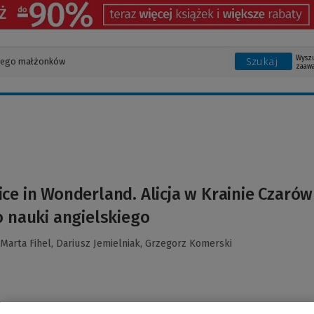
Wysz
Szukaj
zaaw
ice in Wonderland. Alicja w Krainie Czaró
o nauki angielskiego
Marta Fihel,
Dariusz Jemielniak,
Grzegorz Komerski