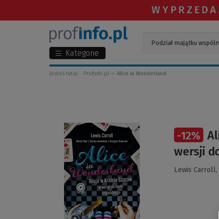
Kategorie
Jesteś tutaj:
Profinfo.pl
Alice in Wonderland
(Link
Al
-
12
%
do
innej
wersji d
strony)
Lewis Carroll,