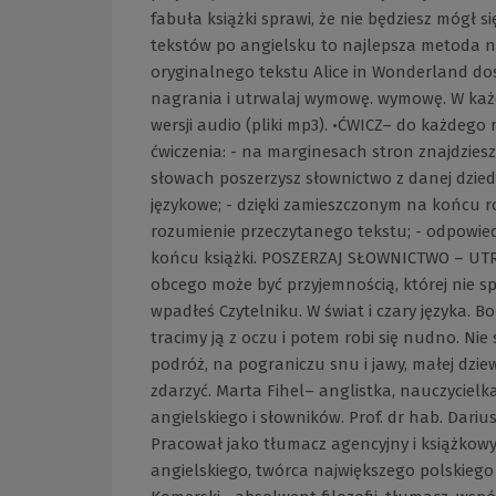
fabuła książki sprawi, że nie będziesz mógł 
tekstów po angielsku to najlepsza metoda n
oryginalnego tekstu Alice in Wonderland dos
nagrania i utrwalaj wymowę. wymowę. W każde
wersji audio (pliki mp3). •ĆWICZ– do każdego
ćwiczenia: - na marginesach stron znajdziesz
słowach poszerzysz słownictwo z danej dzied
językowe; - dzięki zamieszczonym na końcu 
rozumienie przeczytanego tekstu; - odpowie
końcu książki. POSZERZAJ SŁOWNICTWO – UTR
obcego może być przyjemnością, której nie spo
wpadłeś Czytelniku. W świat i czary języka. 
tracimy ją z oczu i potem robi się nudno. Nie
podróż, na pograniczu snu i jawy, małej dzie
zdarzyć. Marta Fihel– anglistka, nauczycielk
angielskiego i słowników. Prof. dr hab. Dar
Pracował jako tłumacz agencyjny i książkow
angielskiego, twórca największego polskieg