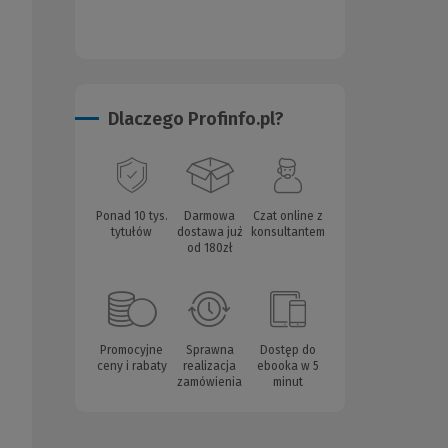
Dlaczego Profinfo.pl?
Ponad 10 tys.
Darmowa
Czat online z
tytułów
dostawa już
konsultantem
od 180zł
Promocyjne
Sprawna
Dostęp do
ceny i rabaty
realizacja
ebooka w 5
zamówienia
minut