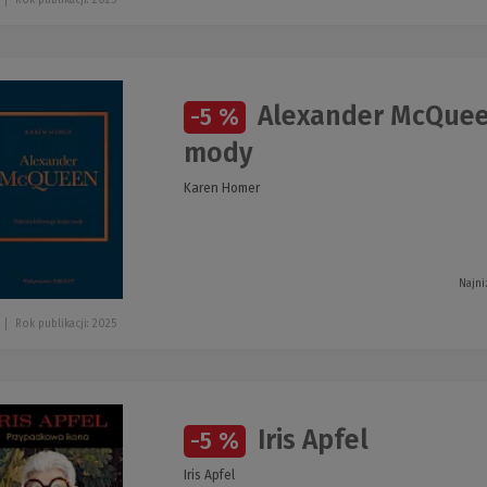
Alexander McQuee
-5 %
mody
Karen Homer
Najni
Rok publikacji: 2025
Iris Apfel
-5 %
Iris Apfel