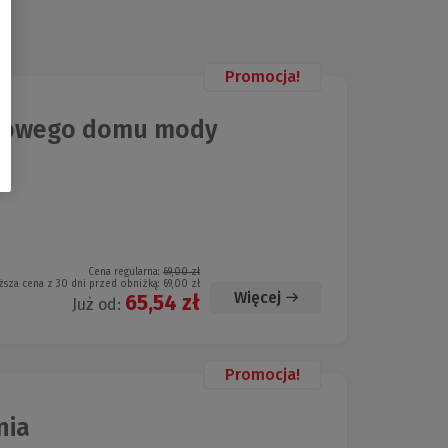
Promocja!
ultowego domu mody
Cena regularna:
69,00 zł
ższa cena z 30 dni przed obniżką:
69,00 zł
Więcej
65,54 zł
Już od:
Promocja!
nia