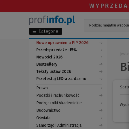
Kategorie
Nowe uprawnienia PIP 2026
Przedsprzedaże -15%
Jeste
Nowości 2026
B
Bestsellery
Teksty ustaw 2026
Przetestuj LEX-a za darmo
(Nowe
(Link
okno)
do
Sortu
Prawo
innej
strony)
Podatki i rachunkowość
Podręczniki Akademickie
Wyd
Budownictwo
Oświata
Samorząd i Administracja