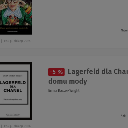
Najni
Rok publikacji: 2024
Lagerfeld dla Cha
-5 %
domu mody
Emma Baxter-Wright
Najni
Rok publikacji: 2024