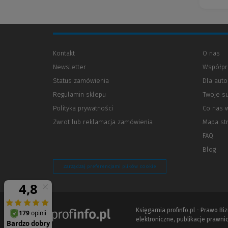
Kontakt
O nas
Newsletter
Współpr
Status zamówienia
Dla aut
Regulamin sklepu
Twoje s
Polityka prywatności
(Nowe
(Link
Co nas 
okno)
do
Zwrot lub reklamacja zamówienia
Mapa st
innej
strony)
FAQ
Blog
Zarządzaj preferencjami plików cookie
Księgarnia profinfo.pl - Prawo B
elektroniczne, publikacje prawnic