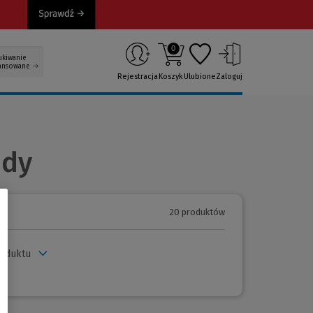
0
ukiwanie
ansowane
Rejestracja
Koszyk
Ulubione
Zaloguj
ady
20 produktów
roduktu