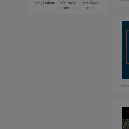
ceny i rabaty
realizacja
ebooka w 5
zamówienia
minut
Arkady