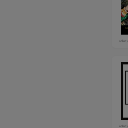
Arkady
Arkady