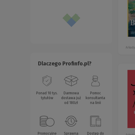
Arkady
Dlaczego Profinfo.pl?
Ponad 10 tys.
Darmowa
Pomoc
tytułów
dostawa już
konsultanta
od 180zł
na linii
Promocyjne
Sprawna
Dostęp do
Arkady