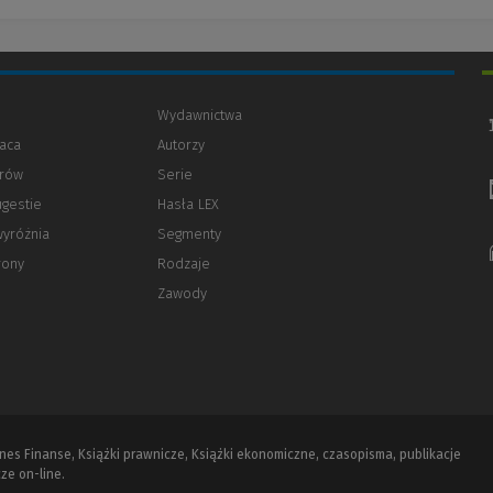
Wydawnictwa
aca
Autorzy
orów
(Nowe
(Link
Serie
okno)
do
ugestie
Hasła LEX
innej
strony)
wyróżnia
Segmenty
rony
Rodzaje
Zawody
iznes Finanse, Książki prawnicze, Książki ekonomiczne, czasopisma, publikacje
ze on-line.