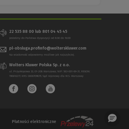
22 535 88 00 lub 801 04 45 45
Jesteśmy do Państwa dyspozycji od 8:00 do 16:00
pl-obsluga.profinfo@wolterskluwer.com
Na wiadomość odpowiemy możliwe jak najszybciej.
Wolters Kluwer Polska Sp. z o.o.
ul. Przyokopowa 33, 01-208 Warszawa; NIP: 583-001-89-31, REGON:
190610277, KRS: 0000709879, Sąd rejonowy dla M.S. Warszawy
Płatności elektroniczne
(Nowe
(Link