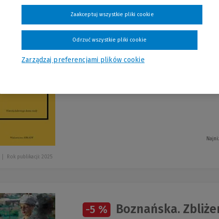
szystkie produkty
Zaakceptuj wszystkie pliki cookie
Odrzuć wszystkie pliki cookie
Zarządzaj preferencjami plików cookie
Fendi Historia k
-5 %
Farran Graves Laia
Najni
Rok publikacji: 2025
Boznańska. Zbliże
-5 %