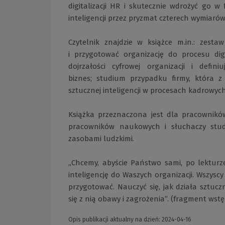
digitalizacji HR i skutecznie wdrożyć go w
inteligencji przez pryzmat czterech wymiarów:
Czytelnik znajdzie w książce m.in.: zest
i przygotować organizację do procesu di
dojrzałości cyfrowej organizacji i defi
biznes; studium przypadku firmy, która 
sztucznej inteligencji w procesach kadrowych
Książka przeznaczona jest dla pracownikó
pracowników naukowych i słuchaczy stu
zasobami ludzkimi.
„Chcemy, abyście Państwo sami, po lekturze 
inteligencję do Waszych organizacji. Wszyscy
przygotować. Nauczyć się, jak działa sztuczna
się z nią obawy i zagrożenia”. (fragment wst
Opis publikacji aktualny na dzień: 2024-04-16