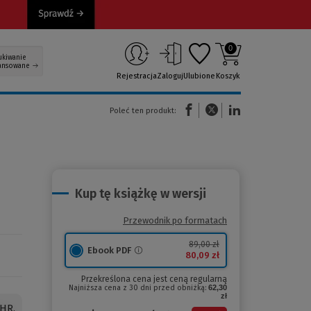
0
ukiwanie
ansowane
Rejestracja
Zaloguj
Ulubione
Koszyk
(Nowe okno)
(Link do innej strony)
(Link do innej strony)
Poleć ten produkt:
Kup tę książkę w wersji
Przewodnik po formatach
89,00 zł
Ebook PDF
80,09 zł
Przekreślona cena jest ceną regularną
Najniższa cena z 30 dni przed obniżką:
62,30
zł
 HR.