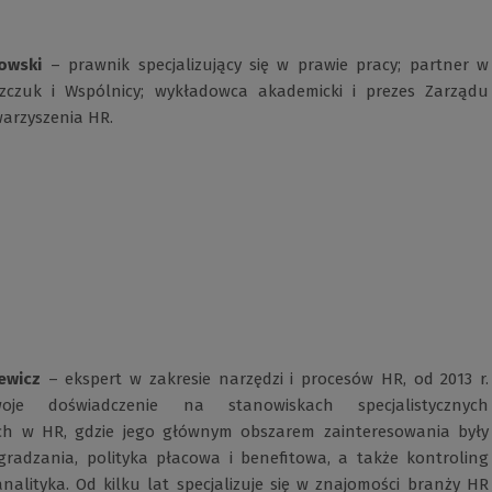
owski
– prawnik specjalizujący się w prawie pracy; partner w
szczuk i Wspólnicy; wykładowca akademicki i prezes Zarządu
warzyszenia HR.
ewicz
– ekspert w zakresie narzędzi i procesów HR, od 2013 r.
oje doświadczenie na stanowiskach specjalistycznych
ch w HR, gdzie jego głównym obszarem zainteresowania były
radzania, polityka płacowa i benefitowa, a także kontroling
nalityka. Od kilku lat specjalizuje się w znajomości branży HR