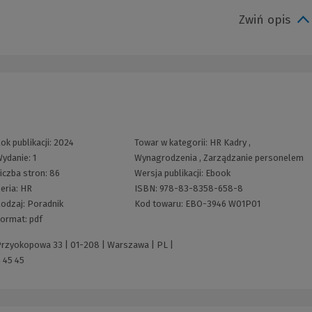
Zwiń opis
ok publikacji:
2024
Towar w kategorii:
HR Kadry
,
ydanie:
1
Wynagrodzenia
,
Zarządzanie personelem
iczba stron:
86
Wersja publikacji:
Ebook
eria:
HR
ISBN:
978-83-8358-658-8
odzaj:
Poradnik
Kod towaru:
EBO-3946 W01P01
ormat:
pdf
 Przyokopowa 33 | 01-208 | Warszawa | PL |
 45 45