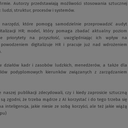
 firmie. Autorzy przedstawiają możliwości stosowania sztucznej
 ludzi, struktur, procesów i systemów.
aw narzędzi, które pomogą samodzielnie przeprowadzić audyt
gitalizacji HR; model, który pomaga zbadać aktualny poziom
niuje priorytety na przyszłość, uwzględniając ich wpływ na
z powodzeniem digitalizuje HR i pracuje już nad wdrożeniem
.
w działów kadr i zasobów ludzkich, menedżerów, a także dla
diów podyplomowych kierunków związanych z zarządzaniem
naszej publikacji zdecydowali, czy i kiedy zaprosicie sztuczną
 są zgodni, że trzeba mądrze z AI korzystać i do tego trzeba się
 inteligencja, jakie niesie ze sobą korzyści, ale też jakie wiążą
ępu)