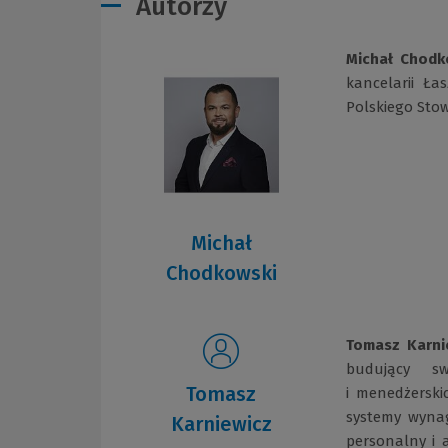
Autorzy
Michał Chodk
kancelarii Ła
Polskiego Sto
Michał
Chodkowski
Tomasz Karni
budujący sw
Tomasz
i menedżerski
systemy wynag
Karniewicz
personalny i a