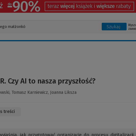
Wysz
Szukaj
zaaw
HR. Czy AI to nasza przyszłość?
owski,
Tomasz Karniewicz,
Joanna Liksza
s treści
wyjaśnia, jak przygotować organizację do procesu digitalizacji