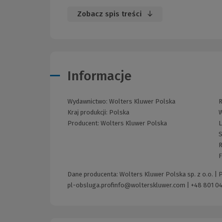
Zobacz spis treści
Informacje
Wydawnictwo:
Wolters Kluwer Polska
R
Kraj produkcji: Polska
W
Producent:
Wolters Kluwer Polska
L
S
R
F
Dane producenta: Wolters Kluwer Polska sp. z o.o. |
pl-obsluga.profinfo@wolterskluwer.com
|
+48 801 04