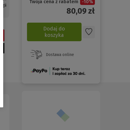
Twoja cena z rabatem
-
10
%
gii
80,09
zł
Dodaj do
koszyka
Dostawa online
(Nowe
okno)