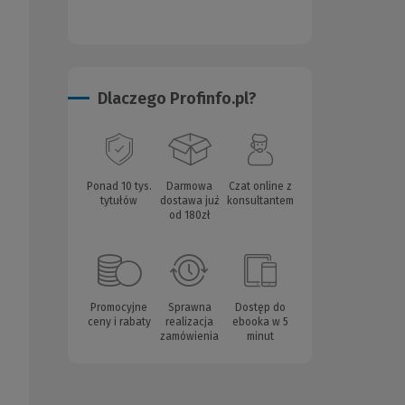
Dlaczego Profinfo.pl?
Ponad 10 tys.
Darmowa
Czat online z
tytułów
dostawa już
konsultantem
od 180zł
Promocyjne
Sprawna
Dostęp do
ceny i rabaty
realizacja
ebooka w 5
zamówienia
minut