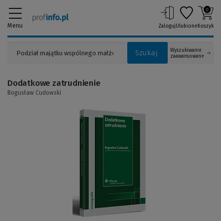
0
Menu
Zaloguj
Ulubione
Koszyk
Wyszukiwanie
Szukaj
zaawansowane
Dodatkowe zatrudnienie
Bogusław Cudowski
(Link
do
innej
strony)