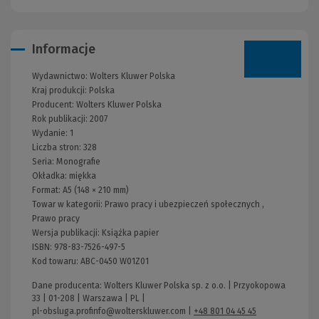
Informacje
Wydawnictwo:
Wolters Kluwer Polska
Kraj produkcji: Polska
Producent:
Wolters Kluwer Polska
Rok publikacji:
2007
Wydanie:
1
Liczba stron:
328
Seria:
Monografie
Okładka:
miękka
Format:
A5 (148 × 210 mm)
Towar w kategorii:
Prawo pracy i ubezpieczeń społecznych
,
Prawo pracy
Wersja publikacji:
Książka papier
ISBN:
978-83-7526-497-5
Kod towaru:
ABC-0450 W01Z01
Dane producenta: Wolters Kluwer Polska sp. z o.o. | Przyokopowa
33 | 01-208 | Warszawa | PL |
pl-obsluga.profinfo@wolterskluwer.com
|
+48 801 04 45 45