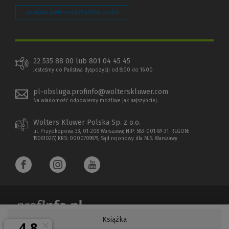
Zarządzaj preferencjami plików cookie
22 535 88 00 lub 801 04 45 45
Jesteśmy do Państwa dyspozycji od 8:00 do 16:00
pl-obsluga.profinfo@wolterskluwer.com
Na wiadomość odpowiemy możliwe jak najszybciej.
Wolters Kluwer Polska Sp. z o.o.
ul. Przyokopowa 33, 01-208 Warszawa; NIP: 583-001-89-31, REGON:
190610277, KRS: 0000709879, Sąd rejonowy dla M.S. Warszawy
Książka
Copyright 1997 - 2026 Wolters Kluwer Polska Sp. z o.o.