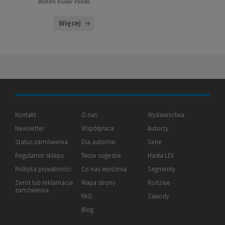
Wolters Kluwer Polska
Więcej
Kontakt
O nas
Wydawnictwa
Newsletter
Współpraca
Autorzy
Status zamówienia
Dla autorów
(Nowe
(Link
Serie
okno)
do
Regulamin sklepu
Twoje sugestie
Hasła LEX
innej
strony)
Polityka prywatności
(Nowe
(Link
Co nas wyróżnia
Segmenty
okno)
do
Zwrot lub reklamacja
Mapa strony
Rodzaje
innej
zamówienia
strony)
FAQ
Zawody
Blog