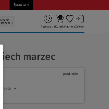
0
ukiwanie
ansowane
Rejestracja
Koszyk
Ulubione
Zaloguj
c
ciech marzec
1 produktów
roduktu