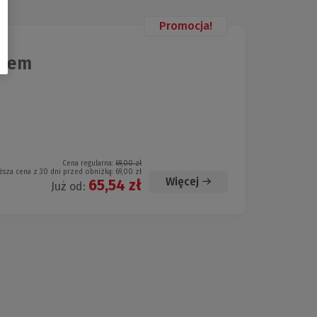
Promocja!
azem
Cena regularna:
69,00 zł
ższa cena z 30 dni przed obniżką:
69,00 zł
Więcej
65,54 zł
Już od: