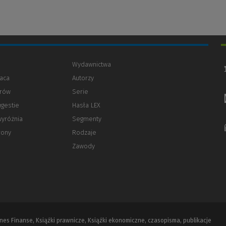
Wydawnictwa
aca
Autorzy
orów
(Nowe
(Link
Serie
okno)
do
ugestie
Hasła LEX
innej
strony)
wyróżnia
Segmenty
rony
Rodzaje
Zawody
iznes Finanse, Książki prawnicze, Książki ekonomiczne, czasopisma, publikacje