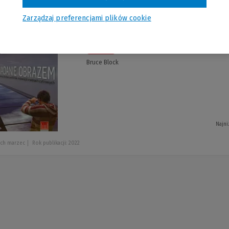
Zarządzaj preferencjami plików cookie
Opowiadanie obr
-5 %
Bruce Block
Najni
ech marzec
Rok publikacji: 2022