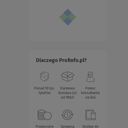
Dlaczego Profinfo.pl?
Ponad 10 tys.
Darmowa
Pomoc
tytułów
dostawa już
konsultanta
od 180zł
na linii
Promocyjne
Sprawna
Dostęp do