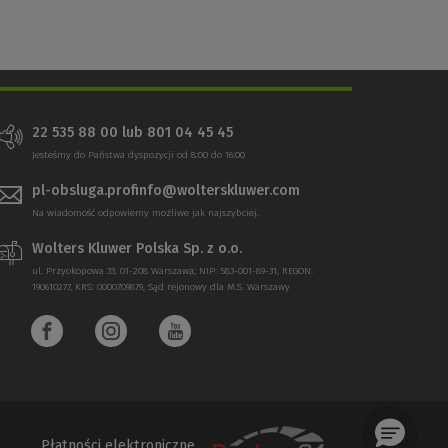
22 535 88 00 lub 801 04 45 45
Jesteśmy do Państwa dyspozycji od 8:00 do 16:00
pl-obsluga.profinfo@wolterskluwer.com
Na wiadomość odpowiemy możliwe jak najszybciej.
Wolters Kluwer Polska Sp. z o.o.
ul. Przyokopowa 33, 01-208 Warszawa; NIP: 583-001-89-31, REGON:
190610277, KRS: 0000709879, Sąd rejonowy dla M.S. Warszawy
Płatności elektroniczne