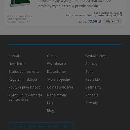
problematykę wynagradzania za pracownicze
projekty wynalazcze w prawie polskim.
Cena regularna:
73,00 zł
Najniższa cena z 30 dni przed obniżką:
49,63 zł
Wolters Kluwer Polska
KAM-1138 W01Z01
73,00 zł
Więcej
Już od:
Rok publikacji: 2008
Kontakt
O nas
Wydawnictwa
Newsletter
Współpraca
Autorzy
Status zamówienia
Dla autorów
(Nowe
(Link
Serie
okno)
do
Regulamin sklepu
Twoje sugestie
Hasła LEX
innej
strony)
Polityka prywatności
(Nowe
(Link
Co nas wyróżnia
Segmenty
okno)
do
Zwrot lub reklamacja
Mapa strony
Rodzaje
innej
zamówienia
strony)
FAQ
Zawody
Blog
Zarządzaj preferencjami plików cookie