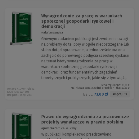
Wynagrodzenie za pracę w warunkach
społecznej gospodarki rynkowej i
demokracji
Walerian Sanetra
Głównym zadaniem publikacji jest zwrócenie uwagi
na problemy do tej pory w ogóle niedostrzegane lub
słabo dotąd opracowane, a jednocześnie ma ona
zachęcić do ponownego podjęcia szerokiej dyskusji
na temat istoty wynagrodzenia za pracę w
warunkach społecznej gospodarki rynkowej i
demokracji oraz fundamentalnych zagadnień
teoretycznych i praktycznych, jakie się z tym wiążą.
Cena regularna:
73,00 zł
Najniższa cena z 30 dni przed obniżką:
49,63 zł
Wolters Kluwer Polska
KAM-1233 W01Z01
73,00 zł
Więcej
Już od:
Rok publikacji: 2009
Prawo do wynagrodzenia za pracownicze
projekty wynalazcze w prawie polskim
Agnieszka Górnicz-Mulcahy
W publikacji kompleksowo przedstawiono