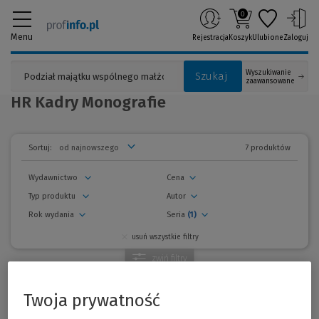
0
Menu
Rejestracja
Koszyk
Ulubione
Zaloguj
Wyszukiwanie
Szukaj
zaawansowane
HR Kadry Monografie
7 produktów
Sortuj:
Wydawnictwo
Cena
Typ produktu
Autor
Rok wydania
Seria
(1)
usuń wszystkie filtry
zwiń
filtry
Wszystkie produkty
Twoja prywatność