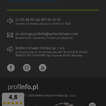
22 535 88 00 lub 801 04 45 45
Jesteśmy do Państwa dyspozycji od 8:00 do 16:00
pl-obsluga.profinfo@wolterskluwer.com
Na wiadomość odpowiemy możliwe jak najszybciej.
Wolters Kluwer Polska Sp. z o.o.
ul. Przyokopowa 33, 01-208 Warszawa; NIP: 583-001-89-31, REGON:
190610277, KRS: 0000709879, Sąd rejonowy dla M.S. Warszawy
Copyright 1997 - 2026 Wolters Kluwer Polska Sp. z o.o.