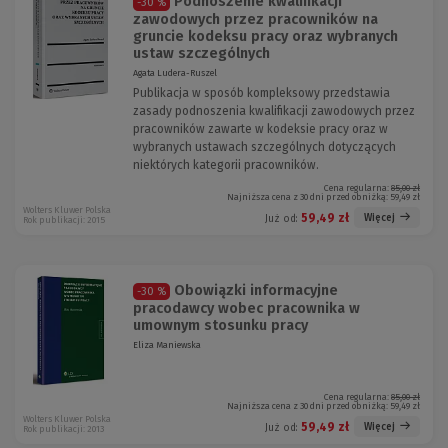
Podnoszenie kwalifikacji
-30 %
zawodowych przez pracowników na
gruncie kodeksu pracy oraz wybranych
ustaw szczególnych
Agata Ludera-Ruszel
Publikacja w sposób kompleksowy przedstawia
zasady podnoszenia kwalifikacji zawodowych przez
pracowników zawarte w kodeksie pracy oraz w
wybranych ustawach szczególnych dotyczących
niektórych kategorii pracowników.
Cena regularna:
85,00 zł
Najniższa cena z 30 dni przed obniżką:
59,49 zł
Wolters Kluwer Polska
59,49 zł
Więcej
Już od:
Rok publikacji: 2015
Obowiązki informacyjne
-30 %
pracodawcy wobec pracownika w
umownym stosunku pracy
Eliza Maniewska
Cena regularna:
85,00 zł
Najniższa cena z 30 dni przed obniżką:
59,49 zł
Wolters Kluwer Polska
59,49 zł
Więcej
Już od:
Rok publikacji: 2013