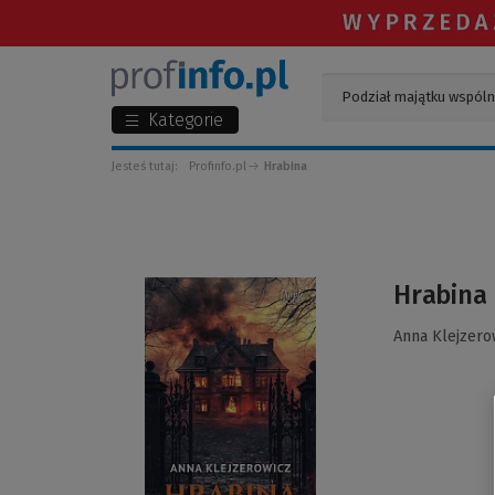
Kategorie
Jesteś tutaj:
Profinfo.pl
Hrabina
(Link
Hrabina
do
innej
Anna Klejzero
strony)