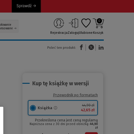
0
ukiwanie
ansowane
Rejestracja
Zaloguj
Ulubione
Koszyk
(Nowe okno)
(Link do innej strony)
(Link do innej strony)
Poleć ten produkt:
Kup tę książkę w wersji
Przewodnik po formatach
44,90 zł
Książka
42,65 zł
Przekreślona cena jest ceną regularną
Najniższa cena z 30 dni przed obniżką:
44,90
zł