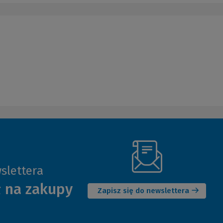
slettera
(Nowe
ł na zakupy
okno)
Zapisz się do newslettera