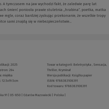
ęło. A tymczasem na jaw wychodzi fakt, że zaledwie parę lat
iach śmierć poniosła prawie stuletnia „hrabina”, poetka, matka
e mgle, coraz bardziej zyskując przekonanie, że wszelkie tropy
ce sami znajdą się w niebezpieczeństwie...
likacji:
2025
Towar w kategorii:
Beletrystyka
,
Sensacja,
 stron:
264
Thriller, Kryminał
a:
miękka
Wersja publikacji:
Książka papier
t:
12.5x19.5cm
ISBN:
9788383108391
Kod towaru:
9788383108391
ska 91 | 05-850 | Ożarów Mazowiecki | Polska |