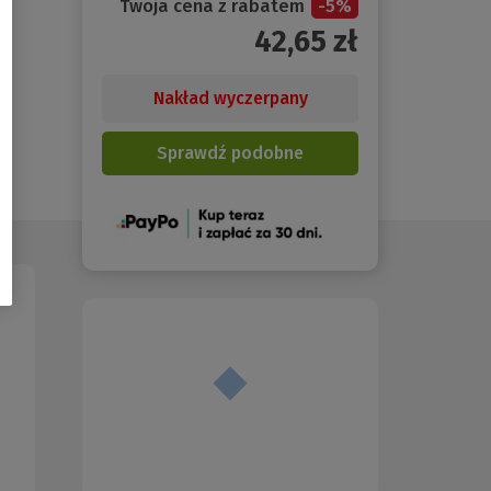
Twoja cena z rabatem
-
5
%
42,65
zł
Nakład wyczerpany
Sprawdź podobne
(Nowe
okno)