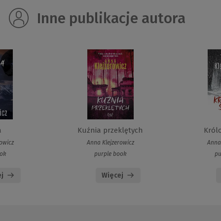
Inne publikacje autora
a
Kuźnia przeklętych
Król
rowicz
Anna Klejzerowicz
Anna 
ook
purple book
pu
j
Więcej