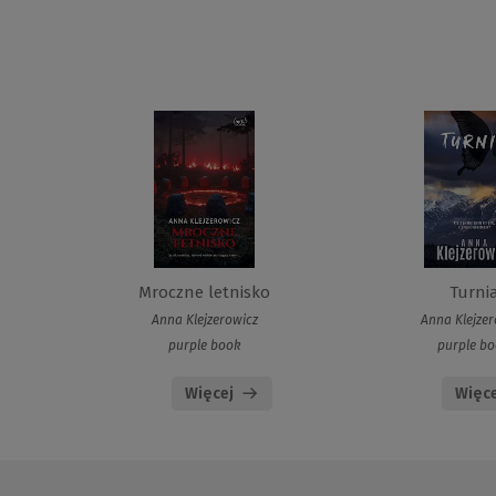
Mroczne letnisko
Turni
Anna Klejzerowicz
Anna Klejze
purple book
purple b
Więcej
Więce