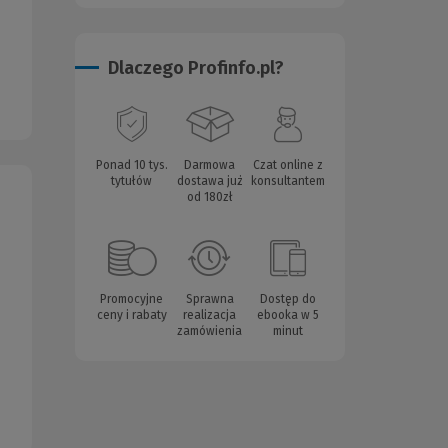
Dlaczego Profinfo.pl?
Ponad 10 tys.
Darmowa
Czat online z
tytułów
dostawa już
konsultantem
od 180zł
Promocyjne
Sprawna
Dostęp do
ceny i rabaty
realizacja
ebooka w 5
zamówienia
minut