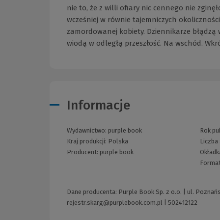
nie to, że z willi ofiary nic cennego nie zgin
wcześniej w równie tajemniczych okolicznośc
zamordowanej kobiety. Dziennikarze błądzą w
wiodą w odległą przeszłość. Na wschód. Wkrót
Informacje
Wydawnictwo:
purple book
Rok pub
Kraj produkcji: Polska
Liczba
Producent:
purple book
Okładk
Forma
Dane producenta: Purple Book Sp. z o.o. | ul. Poznań
rejestr.skarg@purplebook.com.pl
|
502412122