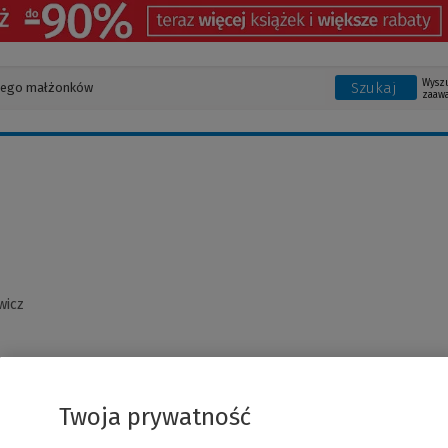
Wysz
Szukaj
zaaw
wicz
Twoja prywatność