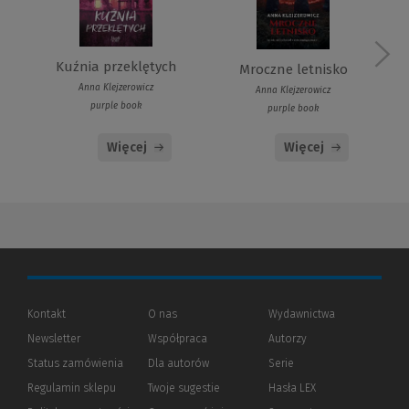
Kuźnia przeklętych
Mroczne letnisko
Anna Klejzerowicz
Anna Klejzerowicz
purple book
purple book
Więcej
Więcej
Kontakt
O nas
Wydawnictwa
Newsletter
Współpraca
Autorzy
Status zamówienia
Dla autorów
(Nowe
(Link
Serie
okno)
do
Regulamin sklepu
Twoje sugestie
Hasła LEX
innej
strony)