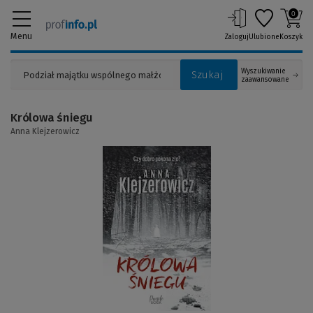
0
Menu
Zaloguj
Ulubione
Koszyk
Wyszukiwanie
Szukaj
zaawansowane
Królowa śniegu
Anna Klejzerowicz
(Link
do
innej
strony)