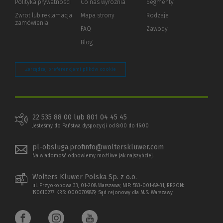
Polityka prywatności
(Nowe
(Link
Co nas wyróżnia
Segmenty
okno)
do
Zwrot lub reklamacja
Mapa strony
Rodzaje
innej
zamówienia
strony)
FAQ
Zawody
Blog
Zarządzaj preferencjami plików cookie
22 535 88 00 lub 801 04 45 45
Jesteśmy do Państwa dyspozycji od 8:00 do 16:00
pl-obsluga.profinfo@wolterskluwer.com
Na wiadomość odpowiemy możliwe jak najszybciej.
Wolters Kluwer Polska Sp. z o.o.
ul. Przyokopowa 33, 01-208 Warszawa; NIP: 583-001-89-31, REGON:
190610277, KRS: 0000709879, Sąd rejonowy dla M.S. Warszawy