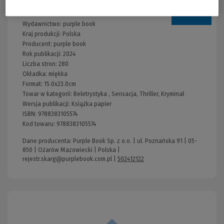
Informacje
Wydawnictwo:
purple book
Kraj produkcji: Polska
Producent:
purple book
Rok publikacji:
2024
Liczba stron:
280
Okładka:
miękka
Format:
15.0x23.0cm
Towar w kategorii:
Beletrystyka
,
Sensacja, Thriller, Kryminał
Wersja publikacji:
Książka papier
ISBN:
9788383105574
Kod towaru:
9788383105574
Dane producenta: Purple Book Sp. z o.o. | ul. Poznańska 91 | 05-
850 | Ożarów Mazowiecki | Polska |
rejestr.skarg@purplebook.com.pl
|
502412122