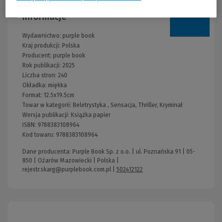
Informacje
Wydawnictwo:
purple book
Kraj produkcji: Polska
Producent:
purple book
Rok publikacji:
2025
Liczba stron:
240
Okładka:
miękka
Format:
12.5x19.5cm
Towar w kategorii:
Beletrystyka
,
Sensacja, Thriller, Kryminał
Wersja publikacji:
Książka papier
ISBN:
9788383108964
Kod towaru:
9788383108964
Dane producenta: Purple Book Sp. z o.o. | ul. Poznańska 91 | 05-
850 | Ożarów Mazowiecki | Polska |
rejestr.skarg@purplebook.com.pl
|
502412122