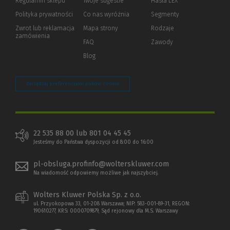
Regulamin sklepu
Twoje sugestie
Hasła LEX
innej
strony)
Polityka prywatności
(Nowe
(Link
Co nas wyróżnia
Segmenty
okno)
do
Zwrot lub reklamacja
Mapa strony
Rodzaje
innej
zamówienia
strony)
FAQ
Zawody
Blog
Zarządzaj preferencjami plików cookie
22 535 88 00 lub 801 04 45 45
Jesteśmy do Państwa dyspozycji od 8:00 do 16:00
pl-obsluga.profinfo@wolterskluwer.com
Na wiadomość odpowiemy możliwe jak najszybciej.
Wolters Kluwer Polska Sp. z o.o.
ul. Przyokopowa 33, 01-208 Warszawa; NIP: 583-001-89-31, REGON:
190610277, KRS: 0000709879, Sąd rejonowy dla M.S. Warszawy