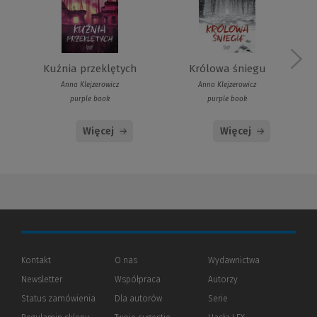
Kuźnia przeklętych
Królowa śniegu
Anna Klejzerowicz
Anna Klejzerowicz
purple book
purple book
Więcej
Więcej
Kontakt
O nas
Wydawnictwa
Newsletter
Współpraca
Autorzy
Status zamówienia
Dla autorów
(Nowe
(Link
Serie
okno)
do