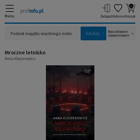
0
Menu
Zaloguj
Ulubione
Koszyk
Wyszukiwanie
Szukaj
zaawansowane
Mroczne letnisko
Anna Klejzerowicz
(Link
do
innej
strony)