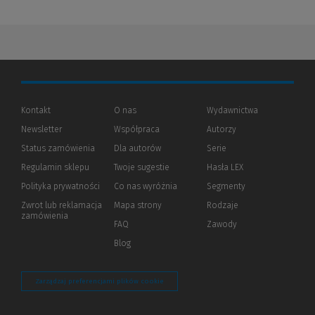
Kontakt
O nas
Wydawnictwa
Newsletter
Współpraca
Autorzy
Status zamówienia
Dla autorów
(Nowe
(Link
Serie
okno)
do
Regulamin sklepu
Twoje sugestie
Hasła LEX
innej
strony)
Polityka prywatności
(Nowe
(Link
Co nas wyróżnia
Segmenty
okno)
do
Zwrot lub reklamacja
Mapa strony
Rodzaje
innej
zamówienia
strony)
FAQ
Zawody
Blog
Zarządzaj preferencjami plików cookie