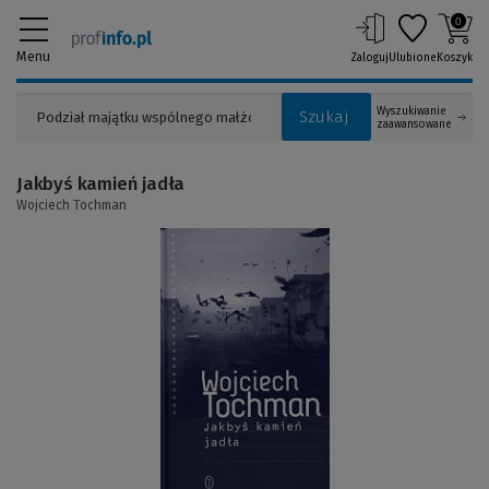
0
Menu
Zaloguj
Ulubione
Koszyk
Wyszukiwanie
Szukaj
zaawansowane
Jakbyś kamień jadła
Wojciech Tochman
(Link
do
innej
strony)