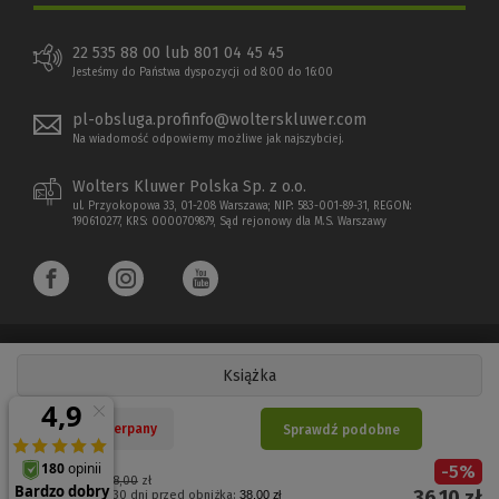
22 535 88 00 lub 801 04 45 45
Jesteśmy do Państwa dyspozycji od 8:00 do 16:00
pl-obsluga.profinfo@wolterskluwer.com
Na wiadomość odpowiemy możliwe jak najszybciej.
Wolters Kluwer Polska Sp. z o.o.
ul. Przyokopowa 33, 01-208 Warszawa; NIP: 583-001-89-31, REGON:
190610277, KRS: 0000709879, Sąd rejonowy dla M.S. Warszawy
Książka
Copyright 1997 - 2026 Wolters Kluwer Polska Sp. z o.o.
Nakład wyczerpany
Sprawdź podobne
Płatności elektroniczne
-
5
%
(Nowe
(Link
Cena regularna:
38,00
zł
36,10
zł
Najniższa cena z 30 dni przed obniżką:
38,00 zł
okno)
do