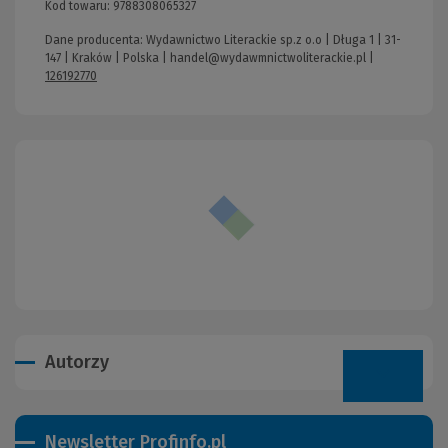
Kod towaru:
9788308065327
Dane producenta: Wydawnictwo Literackie sp.z o.o | Długa 1 | 31-
147 | Kraków | Polska |
handel@wydawmnictwoliterackie.pl
|
126192770
Autorzy
Newsletter Profinfo.pl