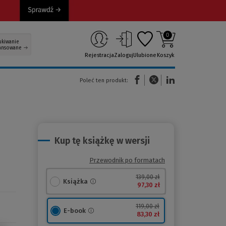
0
ukiwanie
ansowane
Rejestracja
Zaloguj
Ulubione
Koszyk
(Nowe okno)
(Link do innej strony)
(Link do innej strony)
Poleć ten produkt:
Kup tę książkę w wersji
Przewodnik po formatach
139,00 zł
Książka
97,30 zł
119,00 zł
E-book
83,30 zł