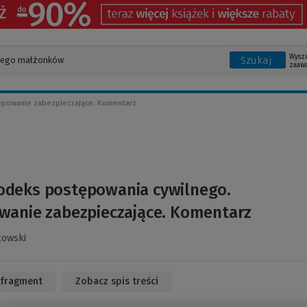
Wysz
Szukaj
zaaw
powanie zabezpieczające. Komentarz
odeks postępowania cywilnego.
wanie zabezpieczające. Komentarz
towski
 fragment
(Link
Zobacz spis treści
do
innej