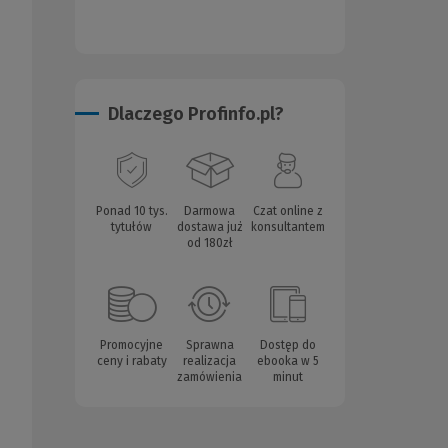
Dlaczego Profinfo.pl?
Ponad 10 tys.
Darmowa
Czat online z
tytułów
dostawa już
konsultantem
od 180zł
Promocyjne
Sprawna
Dostęp do
ceny i rabaty
realizacja
ebooka w 5
zamówienia
minut