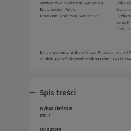
Wydawnictwo:
Wolters Kluwer Polska
Rok publ
Kraj produkcji: Polska
Wydanie
Producent:
Wolters Kluwer Polska
Liczba s
Seria:
Pr
Format:
Dane producenta: Wolters Kluwer Polska sp. z o.o. |
pl-obsluga.profinfo@wolterskluwer.com
|
+48 801 04
Spis treści
Wykaz skrótów
str. 7
Od autora