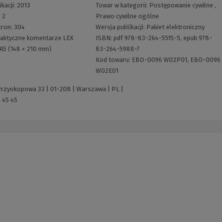
ikacji:
2013
Towar w kategorii:
Postępowanie cywilne
,
:
2
Prawo cywilne ogólne
tron:
304
Wersja publikacji:
Pakiet elektroniczny
aktyczne komentarze LEX
ISBN:
pdf 978-83-264-5515-5, epub 978-
A5 (148 × 210 mm)
83-264-5988-7
Kod towaru:
EBO-0096 W02P01, EBO-0096
W02E01
 Przyokopowa 33 | 01-208 | Warszawa | PL |
 45 45