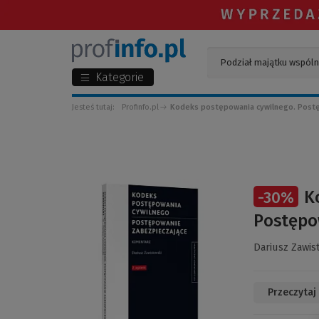
Kategorie
Jesteś tutaj:
Profinfo.pl
Kodeks postępowania cywilnego. Postę
(Link
K
-
30
%
do
innej
Postępo
strony)
Dariusz Zawis
Przeczytaj