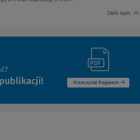
Zwiń opis
(Link
ać?
(Nowe
do
publikacji!
okno)
innej
Przeczytaj fragment
strony)