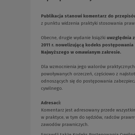
Publikacja stanowi komentarz do przepisó
z punktu widzenia praktyki stosowania praw
Obecne, drugie wydanie książki
uwzględnia z
2011 r. nowelizującą kodeks postępowania
Najwyższego w omawianym zakresie.
Dla wzmocnienia jego walorów praktycznych
powoływanych orzeczeń, częściowo z najisto
odnoszących się do postępowania zabezpiec
cywilnego.
Adresaci:
Komentarz jest adresowany przede wszystki
w praktyce, w tym do sędziów, radców praw
zawodów prawniczych.
Sprawdź także
Kodeks Postępowania Cywiln