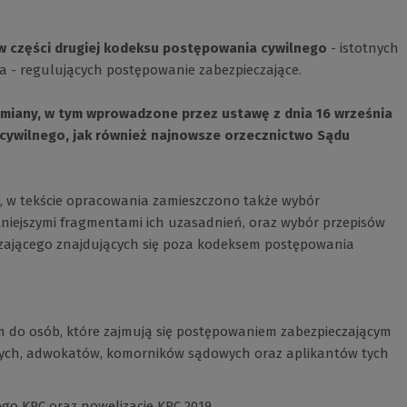
w części drugiej kodeksu postępowania cywilnego
- istotnych
a - regulujących postępowanie zabezpieczające.
miany, w tym wprowadzone przez ustawę z dnia 16 września
 cywilnego, jak również najnowsze orzecznictwo Sądu
, w tekście opracowania zamieszczono także wybór
tniejszymi fragmentami ich uzasadnień, oraz wybór przepisów
zającego znajdujących się poza kodeksem postępowania
m do osób, które zajmują się postępowaniem zabezpieczającym
nych, adwokatów, komorników sądowych oraz aplikantów tych
ego KPC
oraz
nowelizację KPC 2019