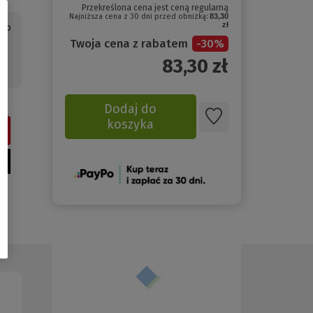
Przekreślona cena jest ceną regularną
Najniższa cena z 30 dni przed obniżką:
83,30
zł
ego
a
Twoja cena z rabatem
-
30
%
83,30
zł
Dodaj do
koszyka
(Nowe
okno)