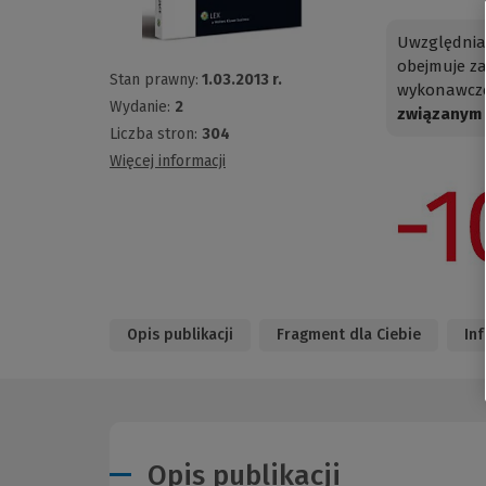
Uwzględniaj
obejmuje za
Stan prawny:
1.03.2013 r.
wykonawcz
Wydanie:
2
związanym 
Liczba stron:
304
Więcej informacji
Opis publikacji
Fragment dla Ciebie
In
Opis publikacji