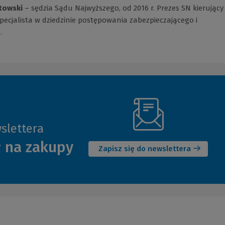
towski
– sędzia Sądu Najwyższego, od 2016 r. Prezes SN kierujący
specjalista w dziedzinie postępowania zabezpieczającego i
.
slettera
(Nowe
ł na zakupy
okno)
Zapisz się do newslettera