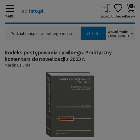
0
Menu
Zaloguj
Ulubione
Koszyk
Wyszukiwanie
Szukaj
zaawansowane
Kodeks postępowania cywilnego. Praktyczny
komentarz do nowelizacji z 2023 r.
Marcin Dziurda
(Link
do
innej
strony)