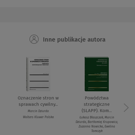
Inne publikacje autora
D
Oznaczenie stron w
Powództwa
sprawach cywilny...
strategiczne
(SLAPP). Kom...
Marcin Dziurda
Wolters Kluwer Polska
Łukasz Błaszczak, Marcin
Dziurda, Bartłomiej Krupowicz,
Zuzanna Nowicka, Ewelina
Tomczyk