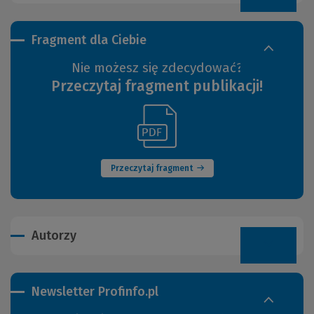
Fragment dla Ciebie
Nie możesz się zdecydować?
Przeczytaj fragment publikacji!
(Link
(Nowe
do
okno)
innej
strony)
Przeczytaj fragment
Autorzy
Newsletter Profinfo.pl