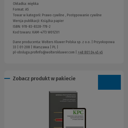
Okładka:
miękka
Format:
A5
Towar w kategorii:
Prawo cywilne
,
Postępowanie cywilne
Wersja publikacji:
Książka papier
ISBN:
978-83-8328-778-2
Kod towaru:
KAM-4773 W01Z01
Dane producenta: Wolters Kluwer Polska sp. z o.o. | Przyokopowa
33 | 01-208 | Warszawa | PL |
pl-obsluga.profinfo@wolterskluwer.com
|
+48 801 04 45 45
Zobacz produkt w pakiecie