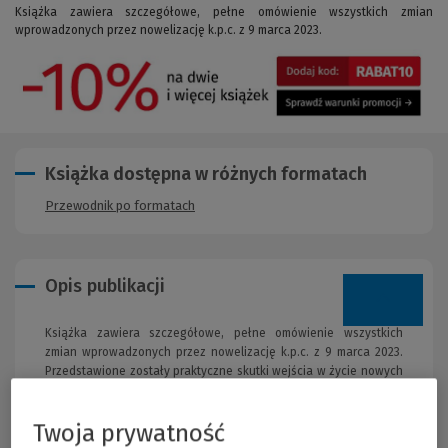
Książka zawiera szczegółowe, pełne omówienie wszystkich zmian
wprowadzonych przez nowelizację k.p.c. z 9 marca 2023.
Książka dostępna w różnych formatach
Przewodnik po formatach
Opis publikacji
Książka zawiera szczegółowe, pełne omówienie wszystkich
zmian wprowadzonych przez nowelizację k.p.c. z 9 marca 2023.
Przedstawione zostały praktyczne skutki wejścia w życie nowych
przepisów – zarówno z punktu widzenia pełnomocnika, jak i
sądu.
Twoja prywatność
Autor porównuje założenia projektodawcy z tym, jakie będą
rzeczywiste skutki wejścia w życie nowych przepisów. Szeroko i