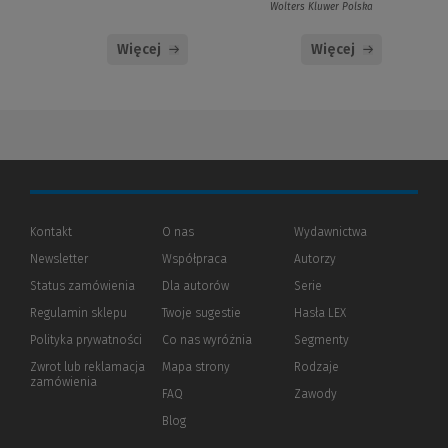
Wolters Kluwer Polska
Więcej
Więcej
Kontakt
O nas
Wydawnictwa
Newsletter
Współpraca
Autorzy
Status zamówienia
Dla autorów
(Nowe
(Link
Serie
okno)
do
Regulamin sklepu
Twoje sugestie
Hasła LEX
innej
strony)
Polityka prywatności
(Nowe
(Link
Co nas wyróżnia
Segmenty
okno)
do
Zwrot lub reklamacja
Mapa strony
Rodzaje
innej
zamówienia
strony)
FAQ
Zawody
Blog