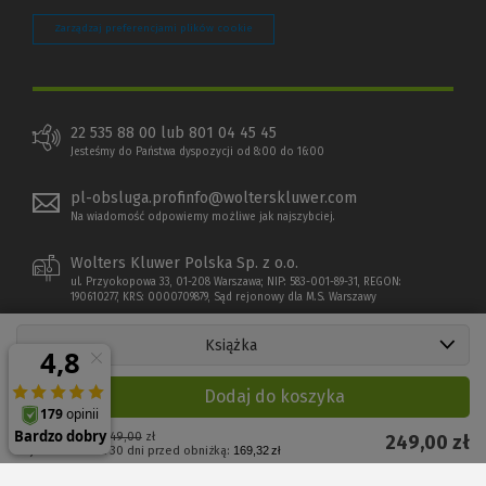
Zarządzaj preferencjami plików cookie
22 535 88 00 lub 801 04 45 45
Jesteśmy do Państwa dyspozycji od 8:00 do 16:00
pl-obsluga.profinfo@wolterskluwer.com
Na wiadomość odpowiemy możliwe jak najszybciej.
Wolters Kluwer Polska Sp. z o.o.
ul. Przyokopowa 33, 01-208 Warszawa; NIP: 583-001-89-31, REGON:
190610277, KRS: 0000709879, Sąd rejonowy dla M.S. Warszawy
Książka
Dodaj do koszyka
Cena regularna:
249,00
zł
249,00
zł
Najniższa cena z 30 dni przed obniżką:
169,32 zł
Copyright 1997 - 2026 Wolters Kluwer Polska Sp. z o.o.