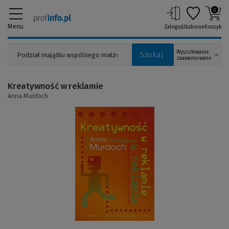
0
Menu
Zaloguj
Ulubione
Koszyk
Wyszukiwanie
Szukaj
zaawansowane
Kreatywność w reklamie
Anna Murdoch
(Link
do
innej
strony)