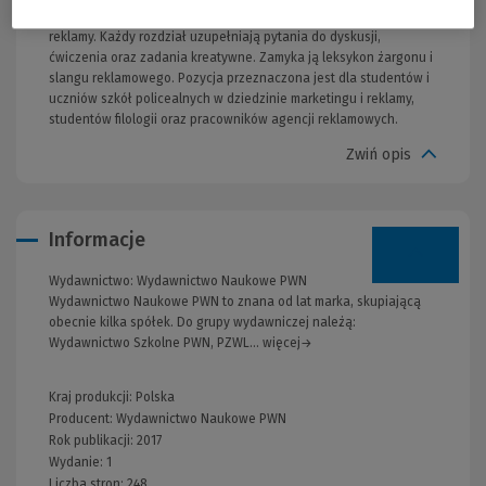
zawiera dziesiątki przykładów z praktyki polskiej i zachodniej
reklamy. Każdy rozdział uzupełniają pytania do dyskusji,
ćwiczenia oraz zadania kreatywne. Zamyka ją leksykon żargonu i
slangu reklamowego. Pozycja przeznaczona jest dla studentów i
uczniów szkół policealnych w dziedzinie marketingu i reklamy,
studentów filologii oraz pracowników agencji reklamowych.
Zwiń opis
Informacje
Wydawnictwo:
Wydawnictwo Naukowe PWN
Wydawnictwo Naukowe PWN to znana od lat marka, skupiającą
obecnie kilka spółek. Do grupy wydawniczej należą:
Wydawnictwo Szkolne PWN, PZWL... więcej→
Kraj produkcji: Polska
Producent:
Wydawnictwo Naukowe PWN
Rok publikacji:
2017
Wydanie:
1
Liczba stron:
248