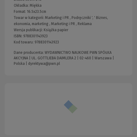
Okładka:
Miękka
Format:
16.5x23.5cm
Towar w kategorii:
Marketing i PR
,
Podręczniki
', '
Biznes,
ekonomia, marketing
,
Marketing i PR
,
Reklama
Wersja publikacji:
Książka papier
ISBN:
9788301143923
Kod towaru:
9788301143923
Dane producenta: WYDAWNICTWO NAUKOWE PWN SPÓŁKA
AKCYJNA | UL. GOTTLIEBA DAIMLERA 2 | 02-460 | Warszawa |
Polska |
dyrektywa@pwn.pl