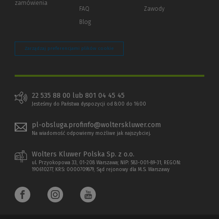
zamówienia
strony)
FAQ
Zawody
Blog
Zarządzaj preferencjami plików cookie
22 535 88 00 lub 801 04 45 45
Jesteśmy do Państwa dyspozycji od 8:00 do 16:00
pl-obsluga.profinfo@wolterskluwer.com
Na wiadomość odpowiemy możliwe jak najszybciej.
Wolters Kluwer Polska Sp. z o.o.
ul. Przyokopowa 33, 01-208 Warszawa; NIP: 583-001-89-31, REGON:
190610277, KRS: 0000709879, Sąd rejonowy dla M.S. Warszawy