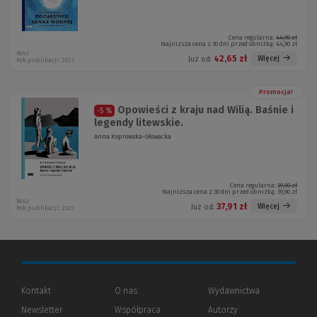
Cena regularna:
44,90 zł
Najniższa cena z 30 dni przed obniżką:
44,90 zł
Bosz
42,65 zł
Więcej
Już od:
Rok publikacji: 2021
Promocja!
Opowieści z kraju nad Wilią. Baśnie i
-5 %
legendy litewskie.
Anna Koprowska-Głowacka
Cena regularna:
39,90 zł
Najniższa cena z 30 dni przed obniżką:
39,90 zł
Bosz
37,91 zł
Więcej
Już od:
Rok publikacji: 2021
Kontakt
O nas
Wydawnictwa
Newsletter
Współpraca
Autorzy