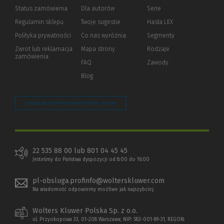
Status zamówienia
Dla autorów
(Nowe
(Link
Serie
okno)
do
Regulamin sklepu
Twoje sugestie
Hasła LEX
innej
strony)
Polityka prywatności
(Nowe
(Link
Co nas wyróżnia
Segmenty
okno)
do
Zwrot lub reklamacja
Mapa strony
Rodzaje
innej
zamówienia
strony)
FAQ
Zawody
Blog
Zarządzaj preferencjami plików cookie
22 535 88 00 lub 801 04 45 45
Jesteśmy do Państwa dyspozycji od 8:00 do 16:00
pl-obsluga.profinfo@wolterskluwer.com
Na wiadomość odpowiemy możliwe jak najszybciej.
Wolters Kluwer Polska Sp. z o.o.
ul. Przyokopowa 33, 01-208 Warszawa; NIP: 583-001-89-31, REGON: