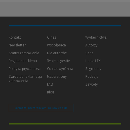
Kontakt
O nas
Wydawnictwa
Newsletter
Współpraca
Autorzy
Status zamówienia
Dla autorów
(Nowe
(Link
Serie
okno)
do
Regulamin sklepu
Twoje sugestie
Hasła LEX
innej
strony)
Polityka prywatności
(Nowe
(Link
Co nas wyróżnia
Segmenty
okno)
do
Zwrot lub reklamacja
Mapa strony
Rodzaje
innej
zamówienia
strony)
FAQ
Zawody
Blog
Zarządzaj preferencjami plików cookie