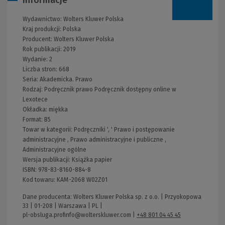
Informacje
Wydawnictwo:
Wolters Kluwer Polska
Kraj produkcji: Polska
Producent:
Wolters Kluwer Polska
Rok publikacji:
2019
Wydanie:
2
Liczba stron:
668
Seria:
Akademicka. Prawo
Rodzaj:
Podręcznik prawo
Podręcznik dostępny online w
Lexotece
Okładka:
miękka
Format:
B5
Towar w kategorii:
Podręczniki
', '
Prawo i postępowanie
administracyjne
,
Prawo administracyjne i publiczne
,
Administracyjne ogólne
Wersja publikacji:
Książka papier
ISBN:
978-83-8160-884-8
Kod towaru:
KAM-2068 W02Z01
Dane producenta: Wolters Kluwer Polska sp. z o.o. | Przyokopowa
33 | 01-208 | Warszawa | PL |
pl-obsluga.profinfo@wolterskluwer.com
|
+48 801 04 45 45