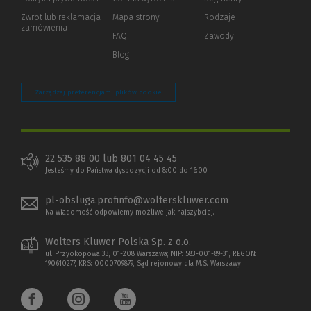
okno)
do
Zwrot lub reklamacja
Mapa strony
Rodzaje
innej
zamówienia
strony)
FAQ
Zawody
Blog
Zarządzaj preferencjami plików cookie
22 535 88 00 lub 801 04 45 45
Jesteśmy do Państwa dyspozycji od 8:00 do 16:00
pl-obsluga.profinfo@wolterskluwer.com
Na wiadomość odpowiemy możliwe jak najszybciej.
Wolters Kluwer Polska Sp. z o.o.
ul. Przyokopowa 33, 01-208 Warszawa; NIP: 583-001-89-31, REGON:
190610277, KRS: 0000709879, Sąd rejonowy dla M.S. Warszawy