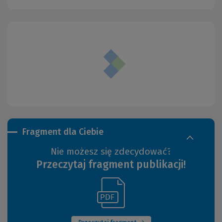
Fragment dla Ciebie
Nie możesz się zdecydować?
Przeczytaj fragment publikacji!
(Link
(Nowe
do
okno)
innej
strony)