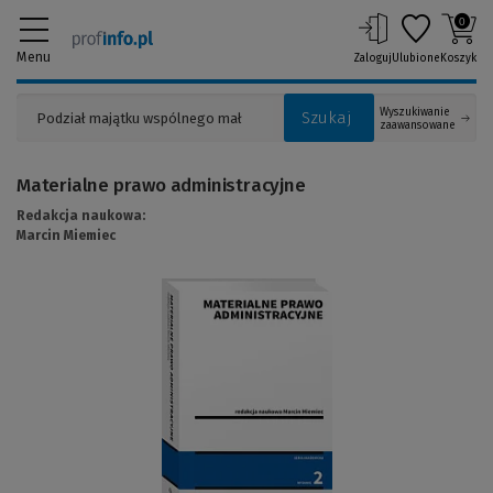
0
Menu
Zaloguj
Ulubione
Koszyk
Wyszukiwanie
Szukaj
zaawansowane
Materialne prawo administracyjne
Redakcja naukowa:
Marcin Miemiec
(Link
do
innej
strony)