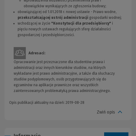
wprowadzenia możliwości przeniesienia praw i
obowiązków wynikających ze zgłoszenia budowy;
obowiązującej od 1.01.2018 r. nowej ustawie - Prawo wodne,
przekształcającej ustrój administracji
gospodarki wodnej;
wchodzącej w życie
"Konstytucji dla przedsiębiorcy"
i
pięciu nowych ustawach regulujących sferę działalności
gospodarczej i przedsiębiorczości.
Adresaci:
Opracowanie jest przeznaczone dla studentów prawa i
administracji oraz innych kierunków studiów, na których
wykładane jest prawo administracyjne, a także dla słuchaczy
studiów podyplomowych, osób przygotowujących się do
egzaminów na aplikacje prawnicze oraz wszystkich
zainteresowanych problematyką prawa administracyjnego.
Opis publikacji aktualny na dzień: 2019-08-28
Zwiń opis