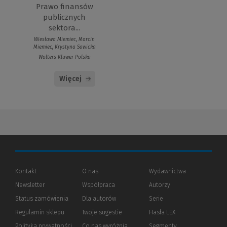
Prawo finansów
publicznych
sektora...
Wiesława Miemiec, Marcin
Miemiec, Krystyna Sawicka
Wolters Kluwer Polska
Więcej
Kontakt
O nas
Wydawnictwa
Newsletter
Współpraca
Autorzy
Status zamówienia
Dla autorów
(Nowe
(Link
Serie
okno)
do
Regulamin sklepu
Twoje sugestie
Hasła LEX
innej
strony)
Polityka prywatności
(Nowe
(Link
Co nas wyróżnia
Segmenty