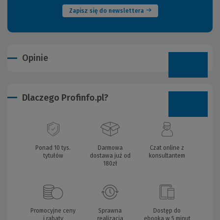
Zapisz się do newslettera
Opinie
Dlaczego Profinfo.pl?
Ponad 10 tys.
Darmowa
Czat online z
tytułów
dostawa już od
konsultantem
180zł
Promocyjne ceny
Sprawna
Dostęp do
i rabaty
realizacja
ebooka w 5 minut