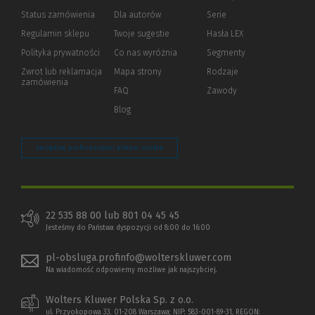
Status zamówienia
Dla autorów
(Nowe
(Link
Serie
okno)
do
Regulamin sklepu
Twoje sugestie
Hasła LEX
innej
strony)
Polityka prywatności
(Nowe
(Link
Co nas wyróżnia
Segmenty
okno)
do
Zwrot lub reklamacja
Mapa strony
Rodzaje
innej
zamówienia
strony)
FAQ
Zawody
Blog
Zarządzaj preferencjami plików cookie
22 535 88 00 lub 801 04 45 45
Jesteśmy do Państwa dyspozycji od 8:00 do 16:00
pl-obsluga.profinfo@wolterskluwer.com
Na wiadomość odpowiemy możliwe jak najszybciej.
Wolters Kluwer Polska Sp. z o.o.
ul. Przyokopowa 33, 01-208 Warszawa; NIP: 583-001-89-31, REGON: