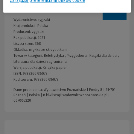
Zarządzaj preferencjami plików cookie
Informacje
Wydawnictwo:
zygzaki
Kraj produkcji: Polska
Producent:
zygzaki
Rok publikacji:
2021
Liczba stron:
368
Okładka:
miękka ze skrzydełkami
Towar w kategorii:
Beletrystyka
,
Przygodowa
,
Książki dla dzieci
,
Literatura dla dzieci zagraniczna
Wersja publikacji:
Książka papier
ISBN:
9788366736078
Kod towaru:
9788366736078
Dane producenta: Wydawnictwo Poznańskie | Fredry 8 | 61-701 |
Poznań | Polska |
n.kiwilsza@wydawnictwopoznanskie.pl
|
667006220