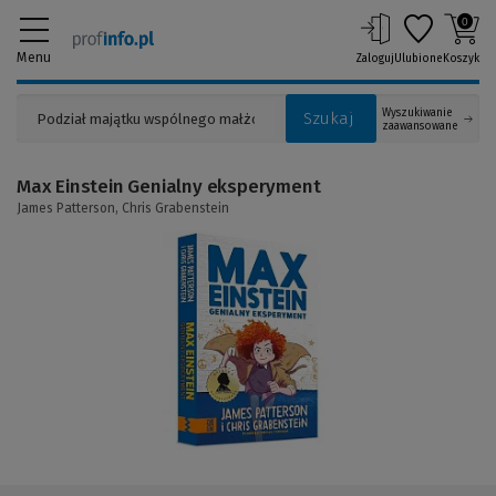
0
Menu
Zaloguj
Ulubione
Koszyk
Wyszukiwanie
Szukaj
zaawansowane
Max Einstein Genialny eksperyment
James Patterson,
Chris Grabenstein
(Link
do
innej
strony)