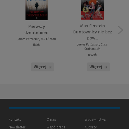
Max Einstein
Pierwszy
Buntownicy nie bez
dżentelmen
pow...
James Patterson, Bill Clinton
James Patterson, Chris
Rebis
Grabenstein
zygzaki
Więcej
Więcej
Kontakt
O nas
Wydawnictwa
Newsletter
Współpraca
Autorzy