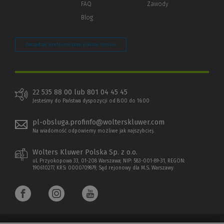
FAQ
Zawody
Blog
Zarządzaj preferencjami plików cookie
22 535 88 00 lub 801 04 45 45
Jesteśmy do Państwa dyspozycji od 8:00 do 16:00
pl-obsluga.profinfo@wolterskluwer.com
Na wiadomość odpowiemy możliwe jak najszybciej.
Wolters Kluwer Polska Sp. z o.o.
ul. Przyokopowa 33, 01-208 Warszawa; NIP: 583-001-89-31, REGON:
190610277, KRS: 0000709879, Sąd rejonowy dla M.S. Warszawy