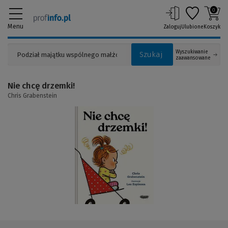
0
Menu
Zaloguj
Ulubione
Koszyk
Wyszukiwanie
Szukaj
zaawansowane
Nie chcę drzemki!
Chris Grabenstein
(Link
do
innej
strony)