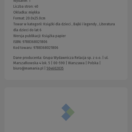
Wydanie:
1
Liczba stron:
40
Okładka:
miękka
Format:
20.0x25.0cm
Towar w kategorii:
Książki dla dzieci
,
Bajki i legendy
,
Literatura
dla dzieci do lat 6
Wersja publikacji:
Książka papier
ISBN:
9788368021806
Kod towaru:
9788368021806
Dane producenta: Grupa Wydawnicza Relacja sp. z o.o. | ul.
Marszałkowska 4 lok. 5 | 00-590 | Warszawa | Polska |
biuro@mamania.pl
|
504602035