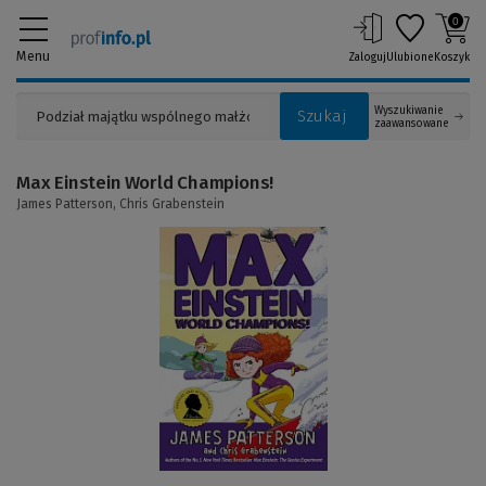
0
Menu
Zaloguj
Ulubione
Koszyk
Wyszukiwanie
Szukaj
zaawansowane
Max Einstein World Champions!
James Patterson,
Chris Grabenstein
(Link
do
innej
strony)