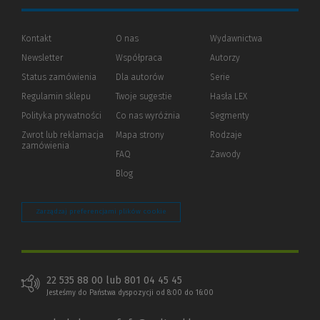
Kontakt
O nas
Wydawnictwa
Newsletter
Współpraca
Autorzy
Status zamówienia
Dla autorów
(Nowe
(Link
Serie
okno)
do
Regulamin sklepu
Twoje sugestie
Hasła LEX
innej
strony)
Polityka prywatności
(Nowe
(Link
Co nas wyróżnia
Segmenty
okno)
do
Zwrot lub reklamacja
Mapa strony
Rodzaje
innej
zamówienia
strony)
FAQ
Zawody
Blog
Zarządzaj preferencjami plików cookie
22 535 88 00 lub 801 04 45 45
Jesteśmy do Państwa dyspozycji od 8:00 do 16:00