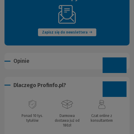
(Nowe
okno)
Zapisz się do newslettera
Opinie
Dlaczego Profinfo.pl?
Ponad 10 tys.
Darmowa
Czat online z
tytułów
dostawa już od
konsultantem
180zł