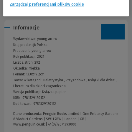
save herself and her friends, but the entire planet, too."
Zarządzaj preferencjami plików cookie
Informacje
Wydawnictwo:
young arrow
Kraj produkcji: Polska
Producent:
young arrow
Rok publikacji:
2021
Liczba stron:
292
Okładka:
miękka
Format:
13.0x19.2cm
Towar w kategorii:
Beletrystyka
,
Przygodowa
,
Książki dla dzieci
,
Literatura dla dzieci zagraniczna
Wersja publikacji:
Książka papier
ISBN:
9781529120172
Kod towaru:
9781529120172
Dane producenta: Penguin Books Limited | One Embassy Gardens
8 Viaduct Gardens | SW11 7BW | London | GB |
www.penguin.co.uk
|
44(02)2071393000