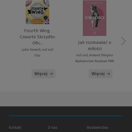
Fourth Wing.
Czwarte Skrzydło:
Jak rozmawiać o
Ofic...
miłości
Lydia Fenwick, null null
null null, Armand D'Angour
Filia
Wydawnictwo Naukowe PWN
Więcej
Więcej
Kontakt
O nas
Wydawnictwa