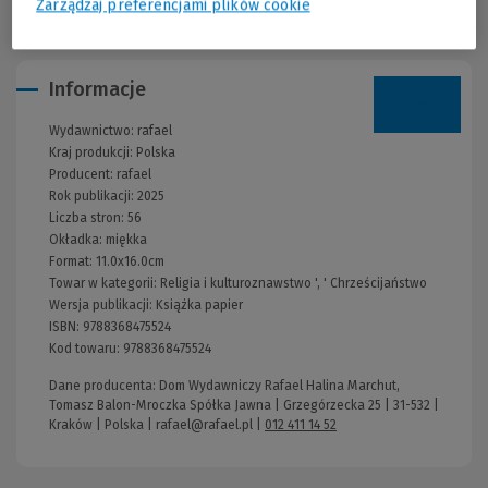
Zarządzaj preferencjami plików cookie
Informacje
Wydawnictwo:
rafael
Kraj produkcji: Polska
Producent:
rafael
Rok publikacji:
2025
Liczba stron:
56
Okładka:
miękka
Format:
11.0x16.0cm
Towar w kategorii:
Religia i kulturoznawstwo
', '
Chrześcijaństwo
Wersja publikacji:
Książka papier
ISBN:
9788368475524
Kod towaru:
9788368475524
Dane producenta: Dom Wydawniczy Rafael Halina Marchut,
Tomasz Balon-Mroczka Spółka Jawna | Grzegórzecka 25 | 31-532 |
Kraków | Polska |
rafael@rafael.pl
|
012 411 14 52