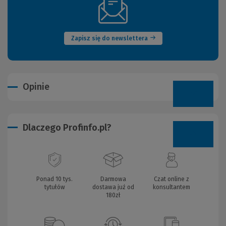
(Nowe
okno)
Zapisz się do newslettera
Opinie
Dlaczego Profinfo.pl?
Ponad 10 tys.
Darmowa
Czat online z
tytułów
dostawa już od
konsultantem
180zł