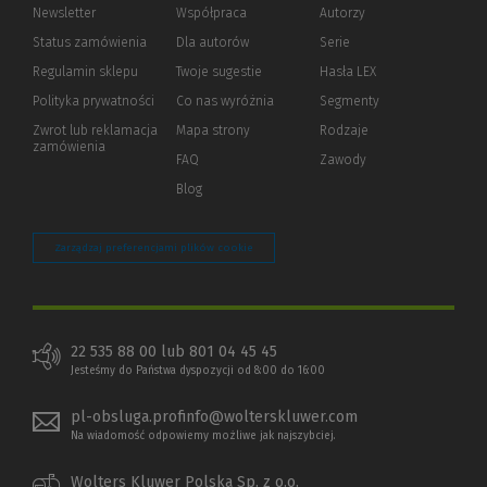
Newsletter
Współpraca
Autorzy
Status zamówienia
Dla autorów
(Nowe
(Link
Serie
okno)
do
Regulamin sklepu
Twoje sugestie
Hasła LEX
innej
strony)
Polityka prywatności
(Nowe
(Link
Co nas wyróżnia
Segmenty
okno)
do
Zwrot lub reklamacja
Mapa strony
Rodzaje
innej
zamówienia
strony)
FAQ
Zawody
Blog
Zarządzaj preferencjami plików cookie
22 535 88 00 lub 801 04 45 45
Jesteśmy do Państwa dyspozycji od 8:00 do 16:00
pl-obsluga.profinfo@wolterskluwer.com
Na wiadomość odpowiemy możliwe jak najszybciej.
Wolters Kluwer Polska Sp. z o.o.