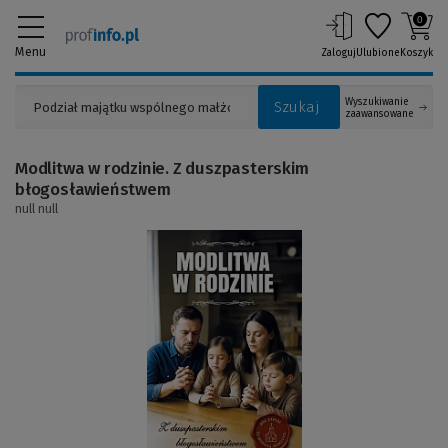
0
Menu
Zaloguj
Ulubione
Koszyk
Wyszukiwanie
Szukaj
zaawansowane
Modlitwa w rodzinie. Z duszpasterskim
błogosławieństwem
null null
(Link
do
innej
strony)