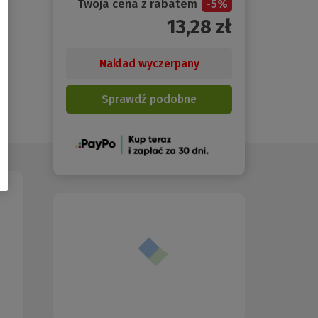
Twoja cena z rabatem
-
5
%
13,28
zł
Nakład wyczerpany
Sprawdź podobne
(Nowe
okno)