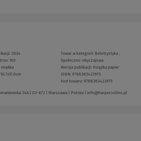
ikacji:
2024
Towar w kategorii:
Beletrystyka
,
stron:
160
Społeczno-obyczajowa
:
miękka
Wersja publikacji:
Książka papier
:
10.7x17.0cm
ISBN:
9788383423975
Kod towaru:
9788383423975
 Domaniewska 34A | 02-672 | Warszawa | Polska |
info@harpercollins.pl