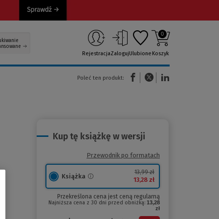
0
ukiwanie
ansowane
Rejestracja
Zaloguj
Ulubione
Koszyk
(Nowe okno)
(Link do innej strony)
(Link do innej strony)
Poleć ten produkt:
Kup tę książkę w wersji
Przewodnik po formatach
13,99 zł
Książka
13,28 zł
Przekreślona cena jest ceną regularną
Najniższa cena z 30 dni przed obniżką:
13,28
zł