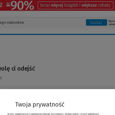
Wysz
Szukaj
zaaw
olę ci odejść
t
Twoja prywatność
W celu zapewnienia Ci optymalnej obsługi, korzystamy z plików cookie i innych podobnych