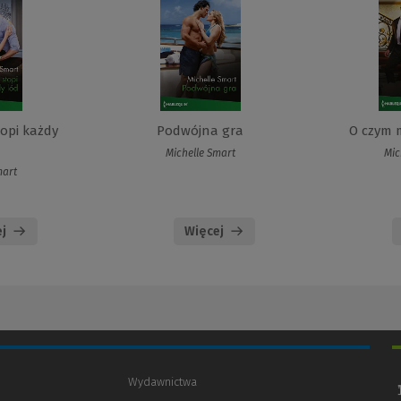
topi każdy
Podwójna gra
O czym 
Michelle Smart
Mic
mart
j
Więcej
Wydawnictwa