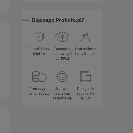
Dlaczego Profinfo.pl?
Ponad 10 tys.
Darmowa
Czat online z
tytułów
dostawa już
konsultantem
od 180zł
Promocyjne
Sprawna
Dostęp do
ceny i rabaty
realizacja
ebooka w 5
zamówienia
minut