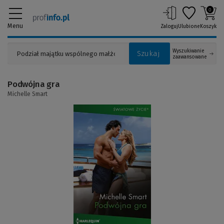
0
Menu
Zaloguj
Ulubione
Koszyk
Wyszukiwanie
Szukaj
zaawansowane
Podwójna gra
Michelle Smart
(Link
do
innej
strony)