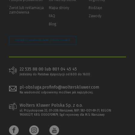
okno)
do
Zwrot lub reklamacja
Mapa strony
Rodzaje
innej
zamówienia
strony)
FAQ
Zawody
Blog
Zarządzaj preferencjami plików cookie
22 535 88 00 lub 801 04 45 45
Jesteśmy do Państwa dyspozycji od 8:00 do 16:00
pl-obsluga.profinfo@wolterskluwer.com
Na wiadomość odpowiemy możliwe jak najszybciej.
Wolters Kluwer Polska Sp. z o.o.
ul. Przyokopowa 33, 01-208 Warszawa; NIP: 583-001-89-31, REGON:
190610277, KRS: 0000709879, Sąd rejonowy dla M.S. Warszawy