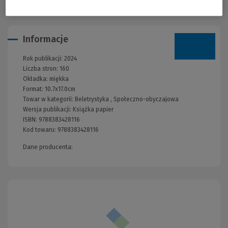
Informacje
Rok publikacji:
2024
Liczba stron:
160
Okładka:
miękka
Format:
10.7x17.0cm
Towar w kategorii:
Beletrystyka
,
Społeczno-obyczajowa
Wersja publikacji:
Książka papier
ISBN:
9788383428116
Kod towaru:
9788383428116
Dane producenta: