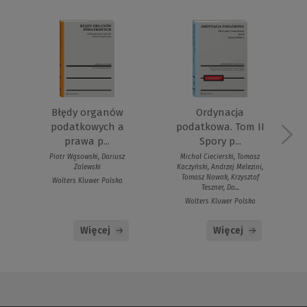
Ordynacja
Błędy organów
podatkowa. Tom II
podatkowych a
Spory p...
prawa p...
Michał Ciecierski, Tomasz
Piotr Wąsowski, Dariusz
Kaczyński, Andrzej Melezini,
Zalewski
Tomasz Nowak, Krzysztof
Wolters Kluwer Polska
Teszner, Da...
Wolters Kluwer Polska
Więcej
Więcej