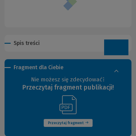
Spis treści
Fragment dla Ciebie
Nie możesz się zdecydować?
Przeczytaj fragment publikacji!
(Link
(Nowe
do
okno)
innej
strony)
Przeczytaj fragment