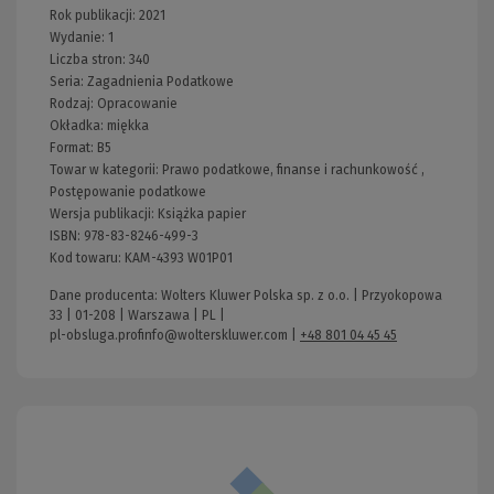
Rok publikacji:
2021
Wydanie:
1
Liczba stron:
340
Seria:
Zagadnienia Podatkowe
Rodzaj:
Opracowanie
Okładka:
miękka
Format:
B5
Towar w kategorii:
Prawo podatkowe, finanse i rachunkowość
,
Postępowanie podatkowe
Wersja publikacji:
Książka papier
ISBN:
978-83-8246-499-3
Kod towaru:
KAM-4393 W01P01
Dane producenta: Wolters Kluwer Polska sp. z o.o. | Przyokopowa
33 | 01-208 | Warszawa | PL |
pl-obsluga.profinfo@wolterskluwer.com
|
+48 801 04 45 45