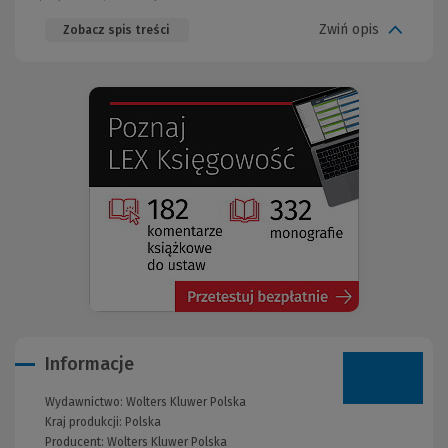
Zwiń opis
Zobacz spis treści
(Nowe
(Link
okno)
do
innej
strony)
Informacje
Wydawnictwo:
Wolters Kluwer Polska
Kraj produkcji: Polska
Producent:
Wolters Kluwer Polska