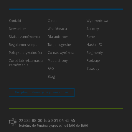
Kontakt
O nas
Wydawnictwa
Newsletter
Współpraca
Autorzy
Status zamówienia
Dla autorów
(Nowe
(Link
Serie
okno)
do
Regulamin sklepu
Twoje sugestie
Hasła LEX
innej
strony)
Polityka prywatności
(Nowe
(Link
Co nas wyróżnia
Segmenty
okno)
do
Zwrot lub reklamacja
Mapa strony
Rodzaje
innej
zamówienia
strony)
FAQ
Zawody
Blog
Zarządzaj preferencjami plików cookie
22 535 88 00 lub 801 04 45 45
Jesteśmy do Państwa dyspozycji od 8:00 do 16:00