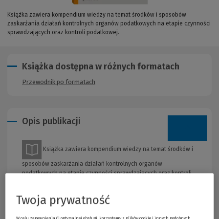
Książka zawiera kompendium wiedzy na temat środków i sposobów
zaskarżania działań kontrolnych organów podatkowych na etapie czynności
sprawdzających oraz kontroli podatkowej.
Książka dostępna w różnych formatach
Przewodnik po formatach
Opis publikacji
Książka zawiera kompendium wiedzy na temat środków i
sposobów zaskarżania działań kontrolnych organów
podatkowych na etapie czynności sprawdzających oraz kontroli
podatkowej. Dzięki temu kontrolowany może podjąć działania
zmierzające do kwestionowania niekorzystnych dla niego ustaleń
Twoja prywatność
organów, czy też ich błędów proceduralnych, zanim jeszcze
dojdzie do wszczęcia postępowania podatkowego i wydania
W celu zapewnienia Ci optymalnej obsługi, korzystamy z plików cookie i innych podobnych