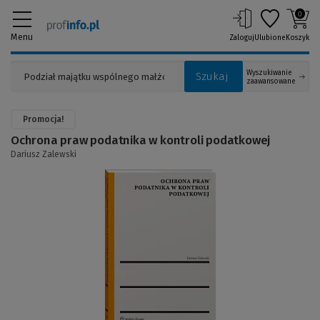
0
Menu
Zaloguj
Ulubione
Koszyk
Wyszukiwanie
Szukaj
zaawansowane
Promocja!
Ochrona praw podatnika w kontroli podatkowej
Dariusz Zalewski
(Link
do
innej
strony)