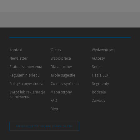
Kontakt
O nas
Wydawnictwa
Newsletter
Współpraca
Autorzy
Status zamówienia
Dla autorów
(Nowe
(Link
Serie
okno)
do
Regulamin sklepu
Twoje sugestie
Hasła LEX
innej
strony)
Polityka prywatności
(Nowe
(Link
Co nas wyróżnia
Segmenty
okno)
do
Zwrot lub reklamacja
Mapa strony
Rodzaje
innej
zamówienia
strony)
FAQ
Zawody
Blog
Zarządzaj preferencjami plików cookie