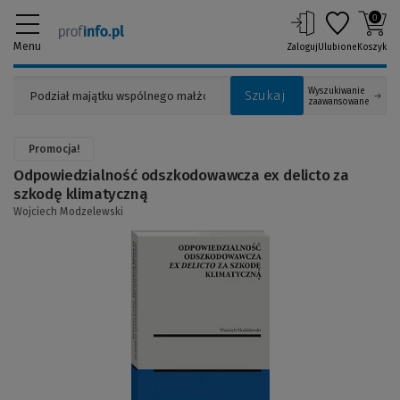
0
Menu
Zaloguj
Ulubione
Koszyk
Wyszukiwanie
Szukaj
zaawansowane
Promocja!
Odpowiedzialność odszkodowawcza ex delicto za
szkodę klimatyczną
Wojciech Modzelewski
(Link
do
innej
strony)