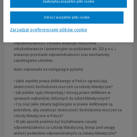
Zaakceptuj wszystkie pliki cookie
szczególności prawa deliktowego.
Autor omawia m.in. konstrukcję odpowiedzialności cywilnej
Odrzuć wszystkie pliki cookie
umożliwiają dochodzenie roszczeń za szkody wynikające z
działań sprzecznych z prawem, a także bada możliwość
Zarządzaj preferencjami plików cookie
dochodzenia odszkodowania na podstawie kodeksu cywilnego,
w tym odpowiedzialność państwa i propozycje nowych modeli
odpowiedzialności. Ponadto analizuje roszczenia
odszkodowawcze i prewencyjne na podstawie art. 323 p.o.ś. i
wskazuje przesłanki odpowiedzialności oraz mechanizmy
zapobiegania szkodom.
Autor odpowiada na następujące pytania:
• Jakie aspekty prawa deliktowego w Polsce ograniczają
skuteczność dochodzenia roszczeń za szkody klimatyczne?
• Jak polskie sądy interpretują i stosują prawo deliktowe w
sprawach najbardziej zbliżonych do szkód klimatycznych?
• Czy oraz jakie zmiany legislacyjne w prawie deliktowym są
potrzebne, aby zwiększyć skuteczność dochodzenia roszczeń za
szkody klimatyczne w Polsce?
• W jaki sposób powinny być kształtowane zasady
odpowiedzialności za szkodę klimatyczną, biorąc pod uwagę
wielość podmiotów odpowiedzialnych za zmiany klimatyczne?