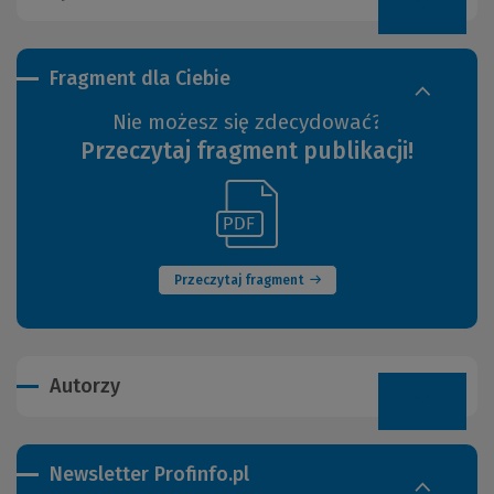
Fragment dla Ciebie
Nie możesz się zdecydować?
Przeczytaj fragment publikacji!
(Link
(Nowe
do
okno)
innej
strony)
Przeczytaj fragment
Autorzy
Newsletter Profinfo.pl