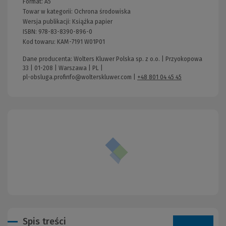
Format:
A5
Towar w kategorii:
Ochrona środowiska
Wersja publikacji:
Książka papier
ISBN:
978-83-8390-896-0
Kod towaru:
KAM-7191 W01P01
Dane producenta: Wolters Kluwer Polska sp. z o.o. | Przyokopowa
33 | 01-208 | Warszawa | PL |
pl-obsluga.profinfo@wolterskluwer.com
|
+48 801 04 45 45
Spis treści