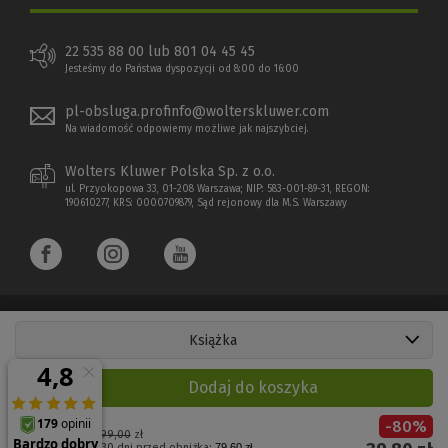
22 535 88 00 lub 801 04 45 45
Jesteśmy do Państwa dyspozycji od 8:00 do 16:00
pl-obsluga.profinfo@wolterskluwer.com
Na wiadomość odpowiemy możliwe jak najszybciej.
Wolters Kluwer Polska Sp. z o.o.
ul. Przyokopowa 33, 01-208 Warszawa; NIP: 583-001-89-31, REGON:
190610277, KRS: 0000709879, Sąd rejonowy dla M.S. Warszawy
Książka
Copyright 1997 - 2026 Wolters Kluwer Polska Sp. z o.o.
Dodaj do koszyka
Płatności elektroniczne
-
80
%
(Nowe
(Link
Cena regularna:
199,00
zł
Najniższa cena z 30 dni przed obniżką:
79,60 zł