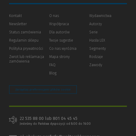
Kontakt
O nas
Wydawnictwa
Newsletter
Współpraca
Autorzy
Status zamówienia
Dla autorów
(Nowe
(Link
Serie
okno)
do
Regulamin sklepu
Twoje sugestie
Hasła LEX
innej
strony)
Polityka prywatności
(Nowe
(Link
Co nas wyróżnia
Segmenty
okno)
do
Zwrot lub reklamacja
Mapa strony
Rodzaje
innej
zamówienia
strony)
FAQ
Zawody
Blog
Zarządzaj preferencjami plików cookie
22 535 88 00 lub 801 04 45 45
Jesteśmy do Państwa dyspozycji od 8:00 do 16:00