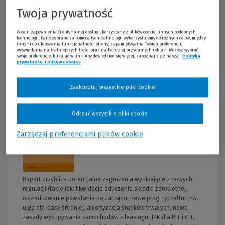
Twoja prywatność
W celu zapewnienia Ci optymalnej obsługi, korzystamy z plików cookie i innych podobnych
technologii. Dane zebrane za pomocą tych technologii wykorzystujemy do różnych celów, między
innymi do ulepszania funkcjonalności strony, zapamiętywania Twoich preferencji,
wyświetlania najtrafniejszych treści oraz najbardziej przydatnych reklam. Możesz wybrać
swoje preferencje, klikając w link. Aby dowiedzieć się więcej, zapoznaj się z naszą
Polityką
prywatności i plików cookies
Na „Pakiet Polski Ład 2022” składają się:
Zaakceptuj wszystkie pliki cookie
Odrzuć wszystkie pliki cookie
Zarządzaj preferencjami plików cookie
Polski Ład. Raport specjalny (e-book)
Raport przybliża potencjalne zagrożenia wynikające z nowych
regulacji (takie jak: likwidacja odliczenia składki zdrowotnej,
oskładkowanie powołania do zarządu, nowe progi ryczałtu, tzw.
ulga dla klasy średniej, amortyzacja środków trwałych, nowe
zasady wykupywania samochodów z leasingu, JPK dla PIT i CIT,