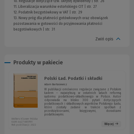
10. Regulacje dotyczące tzw. ukrytej dywidendy | str. 26
11. Liberalizacja warunków estońskiego CIT | str. 27
12. Podatnik bezgotówkowy w VAT | str. 29
13. Nowy próg dla płatności gotówkowych oraz obowiązek
pozostawania w gotowości do przyjmowania płatności
bezgotówkowych | str. 31
Zwiń opis
Produkty w pakiecie
Polski Ład. Podatki i składki
Adam Bartosiewicz
W publikacji omówiono regulacje związane z Polskim
Ładem – największą w ostatnich latach reformą
systemu podatkowo-składkowego w Polsce. Autor
odpowiada na blisko 300 pytań dotyczących
podatkowych i składkowych aspektów Polskiego Ładu,
które zostały zadane w trakcie spotkań z
przedsiębiorcami, księgowymi, doradcami
podatkowymi.
Wolters Kluwer Polska
KAM-4427 W01P01
Więcej
Rok publikacji: 2022