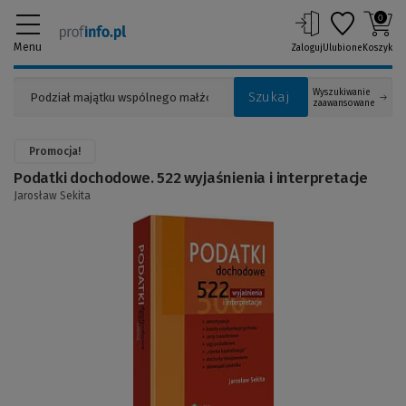
0
Menu
Zaloguj
Ulubione
Koszyk
Wyszukiwanie
Szukaj
zaawansowane
Promocja!
Podatki dochodowe. 522 wyjaśnienia i interpretacje
Jarosław Sekita
(Link
do
innej
strony)