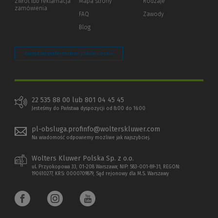
Zwrot lub reklamacja
Mapa strony
Rodzaje
innej
zamówienia
strony)
FAQ
Zawody
Blog
Zarządzaj preferencjami plików cookie
22 535 88 00 lub 801 04 45 45
Jesteśmy do Państwa dyspozycji od 8:00 do 16:00
pl-obsluga.profinfo@wolterskluwer.com
Na wiadomość odpowiemy możliwe jak najszybciej.
Wolters Kluwer Polska Sp. z o.o.
ul. Przyokopowa 33, 01-208 Warszawa; NIP: 583-001-89-31, REGON:
190610277, KRS: 0000709879, Sąd rejonowy dla M.S. Warszawy