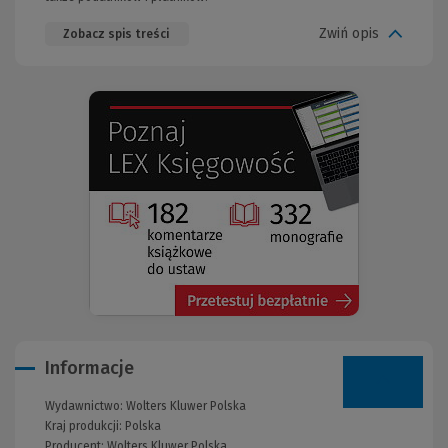
Zwiń opis
Zobacz spis treści
(Nowe
(Link
okno)
do
innej
strony)
Informacje
Wydawnictwo:
Wolters Kluwer Polska
Kraj produkcji: Polska
Producent:
Wolters Kluwer Polska