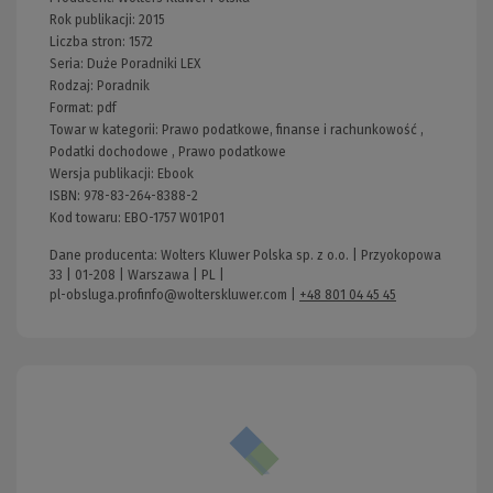
Rok publikacji:
2015
Liczba stron:
1572
Seria:
Duże Poradniki LEX
Rodzaj:
Poradnik
Format:
pdf
Towar w kategorii:
Prawo podatkowe, finanse i rachunkowość
,
Podatki dochodowe
,
Prawo podatkowe
Wersja publikacji:
Ebook
ISBN:
978-83-264-8388-2
Kod towaru:
EBO-1757 W01P01
Dane producenta: Wolters Kluwer Polska sp. z o.o. | Przyokopowa
33 | 01-208 | Warszawa | PL |
pl-obsluga.profinfo@wolterskluwer.com
|
+48 801 04 45 45