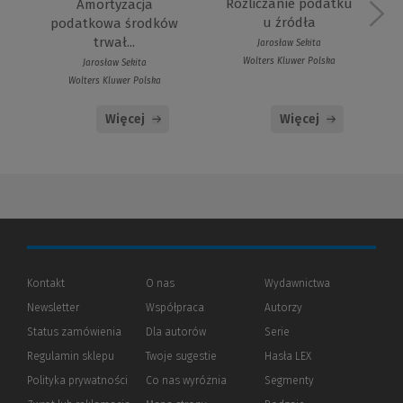
Rozliczanie podatku
Amortyzacja
u źródła
podatkowa środków
trwał...
Jarosław Sekita
Wolters Kluwer Polska
Jarosław Sekita
Wolters Kluwer Polska
Więcej
Więcej
Kontakt
O nas
Wydawnictwa
Newsletter
Współpraca
Autorzy
Status zamówienia
Dla autorów
(Nowe
(Link
Serie
okno)
do
Regulamin sklepu
Twoje sugestie
Hasła LEX
innej
strony)
Polityka prywatności
(Nowe
(Link
Co nas wyróżnia
Segmenty
okno)
do