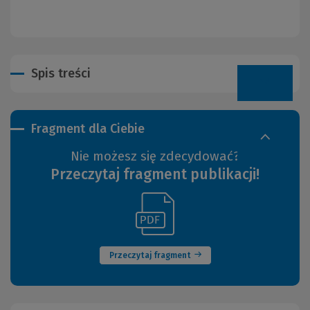
Spis treści
Fragment dla Ciebie
Nie możesz się zdecydować?
Przeczytaj fragment publikacji!
(Link
(Nowe
do
okno)
innej
strony)
Przeczytaj fragment