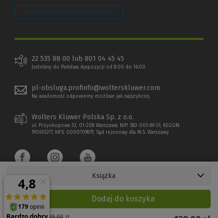
Zarządzaj preferencjami plików cookie
22 535 88 00 lub 801 04 45 45
Jesteśmy do Państwa dyspozycji od 8:00 do 16:00
pl-obsluga.profinfo@wolterskluwer.com
Na wiadomość odpowiemy możliwe jak najszybciej.
Wolters Kluwer Polska Sp. z o.o.
ul. Przyokopowa 33, 01-208 Warszawa; NIP: 583-001-89-31, REGON:
190610277, KRS: 0000709879, Sąd rejonowy dla M.S. Warszawy
Książka
Dodaj do koszyka
Copyright 1997 - 2026 Wolters Kluwer Polska Sp. z o.o.
Cena regularna:
139,00
zł