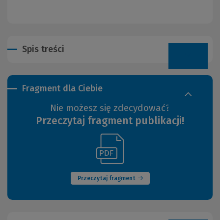
Spis treści
Fragment dla Ciebie
Nie możesz się zdecydować?
Przeczytaj fragment publikacji!
(Link
(Nowe
do
okno)
innej
strony)
Przeczytaj fragment