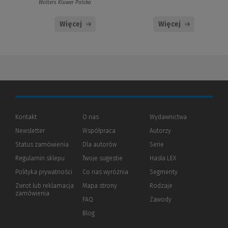
Wolters Kluwer Polska
Więcej
Więcej
Kontakt
O nas
Wydawnictwa
Newsletter
Współpraca
Autorzy
Status zamówienia
Dla autorów
(Nowe
(Link
Serie
okno)
do
Regulamin sklepu
Twoje sugestie
Hasła LEX
innej
strony)
Polityka prywatności
(Nowe
(Link
Co nas wyróżnia
Segmenty
okno)
do
Zwrot lub reklamacja
Mapa strony
Rodzaje
innej
zamówienia
strony)
FAQ
Zawody
Blog