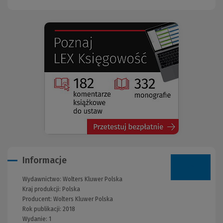
(Nowe
(Link
okno)
do
innej
strony)
Informacje
Wydawnictwo:
Wolters Kluwer Polska
Kraj produkcji: Polska
Producent:
Wolters Kluwer Polska
Rok publikacji:
2018
Wydanie:
1