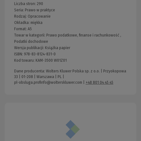
Liczba stron:
290
Seria:
Prawo w praktyce
Rodzaj:
Opracowanie
Okładka:
miękka
Format:
A5
Towar w kategorii:
Prawo podatkowe, finanse i rachunkowość
,
Podatki dochodowe
Wersja publikacji:
Książka papier
ISBN:
978-83-8124-831-0
Kod towaru:
KAM-3500 W01Z01
Dane producenta: Wolters Kluwer Polska sp. z o.o. | Przyokopowa
33 | 01-208 | Warszawa | PL |
pl-obsluga.profinfo@wolterskluwer.com
|
+48 801 04 45 45