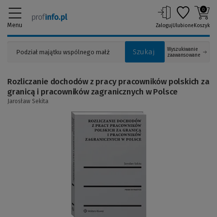
0
Menu
Zaloguj
Ulubione
Koszyk
Wyszukiwanie
Szukaj
zaawansowane
Rozliczanie dochodów z pracy pracowników polskich za
granicą i pracowników zagranicznych w Polsce
Jarosław Sekita
(Link
do
innej
strony)