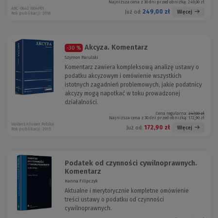
Najniższa cena z 30 dni przed obniżką:
249,00 zł
ABC-0642 W04P01
249,00 zł
Więcej
Już od:
Rok publikacji: 2016
Akcyza. Komentarz
-30 %
Szymon Parulski
Komentarz zawiera kompleksową analizę ustawy o
podatku akcyzowym i omówienie wszystkich
istotnych zagadnień problemowych, jakie podatnicy
akcyzy mogą napotkać w toku prowadzonej
działalności.
Cena regularna:
247,00 zł
Najniższa cena z 30 dni przed obniżką:
172,90 zł
Wolters Kluwer Polska
172,90 zł
Więcej
Już od:
Rok publikacji: 2015
Podatek od czynności cywilnoprawnych.
Komentarz
Hanna Filipczyk
Aktualne i merytorycznie kompletne omówienie
treści ustawy o podatku od czynności
cywilnoprawnych.