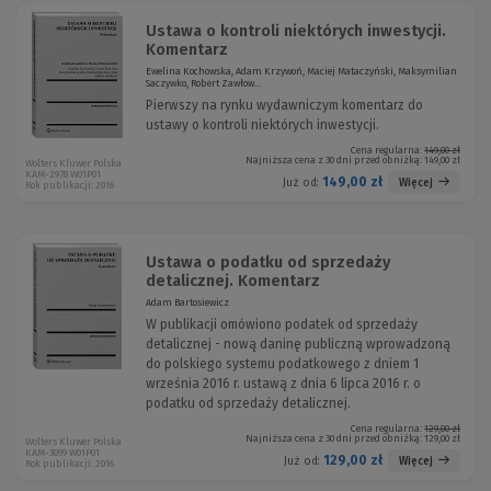
Ustawa o kontroli niektórych inwestycji.
Komentarz
Ewelina Kochowska, Adam Krzywoń, Maciej Mataczyński, Maksymilian
Saczywko, Robert Zawłow...
Pierwszy na rynku wydawniczym komentarz do
ustawy o kontroli niektórych inwestycji.
Cena regularna:
149,00 zł
Najniższa cena z 30 dni przed obniżką:
149,00 zł
Wolters Kluwer Polska
KAM-2978 W01P01
149,00 zł
Więcej
Już od:
Rok publikacji: 2016
Ustawa o podatku od sprzedaży
detalicznej. Komentarz
Adam Bartosiewicz
W publikacji omówiono podatek od sprzedaży
detalicznej - nową daninę publiczną wprowadzoną
do polskiego systemu podatkowego z dniem 1
września 2016 r. ustawą z dnia 6 lipca 2016 r. o
podatku od sprzedaży detalicznej.
Cena regularna:
129,00 zł
Najniższa cena z 30 dni przed obniżką:
129,00 zł
Wolters Kluwer Polska
KAM-3099 W01P01
129,00 zł
Więcej
Już od:
Rok publikacji: 2016