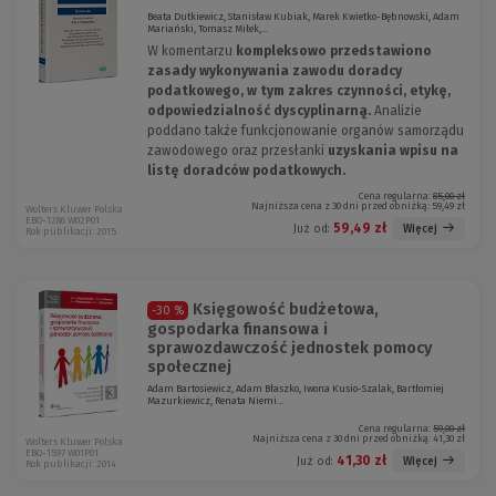
Beata Dutkiewicz, Stanisław Kubiak, Marek Kwietko-Bębnowski, Adam
Mariański, Tomasz Miłek,...
W komentarzu
kompleksowo przedstawiono
zasady wykonywania zawodu doradcy
podatkowego, w tym zakres czynności, etykę,
odpowiedzialność dyscyplinarną.
Analizie
poddano także funkcjonowanie organów samorządu
zawodowego oraz przesłanki
uzyskania wpisu na
listę doradców podatkowych.
Cena regularna:
85,00 zł
Najniższa cena z 30 dni przed obniżką:
59,49 zł
Wolters Kluwer Polska
EBO-1286 W02P01
59,49 zł
Więcej
Już od:
Rok publikacji: 2015
Księgowość budżetowa,
-30 %
gospodarka finansowa i
sprawozdawczość jednostek pomocy
społecznej
Adam Bartosiewicz, Adam Błaszko, Iwona Kusio-Szalak, Bartłomiej
Mazurkiewicz, Renata Niemi...
Cena regularna:
59,00 zł
Najniższa cena z 30 dni przed obniżką:
41,30 zł
Wolters Kluwer Polska
EBO-1597 W01P01
41,30 zł
Więcej
Już od:
Rok publikacji: 2014