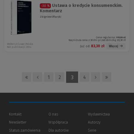
Ustawa o kredycie konsumenckim.
-30 %
Komentarz
Zbigniew Ofiarski
Cena regularna:
119,00 zł
Najniższa cena z 30 dni przed obniżką:
83,30 zł
Wolters Kluwer Polska
83,30 zł
Więcej
Już od:
Rok publikacji: 2014
3
1
2
4
Kontakt
O nas
Wydawnictwa
Newsletter
Współpraca
Autorzy
Status zamówienia
Dla autorów
(Nowe
(Link
Serie