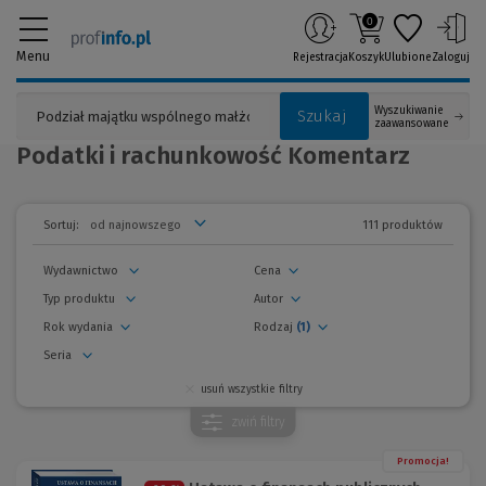
0
Menu
Rejestracja
Koszyk
Ulubione
Zaloguj
Wyszukiwanie
Szukaj
zaawansowane
Podatki i rachunkowość Komentarz
111 produktów
Sortuj:
Wydawnictwo
Cena
Typ produktu
Autor
Rok wydania
Rodzaj
(1)
Seria
usuń wszystkie filtry
zwiń
filtry
Promocja!