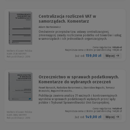
Centralizacja rozliczeń VAT w
samorządach. Komentarz
Adam Bartosiewicz
Omówienie przepisów tzw. ustawy centralizacyjnej,
zmieniającej zasady rozliczania podatku od towarów i usług
w samorządach i ich jednostkach organizacyjnych.
Cena regularna:
159,00 zł
Najniższa cena z 30 dni przed obniżką:
159,00 zł
Wolters Kluwer Polska
KAM-3136 W01P01
159,00 zł
Więcej
Już od:
Rok publikacji: 2016
Orzecznictwo w sprawach podatkowych.
Komentarze do wybranych orzeczeń
Paweł Banasik, Radosław Baraniewicz, Stanisław Bogucki, Tomasz
Brzezicki, Bogumił Brzezińs...
Publikacja zawiera analizę 31 ważnych i kontrowersyjnych
wyroków w sprawach podatkowych wydanych przez sądy
polskie i Trybunał Sprawiedliwości Unii Europejskiej.
Cena regularna:
149,00 zł
Najniższa cena z 30 dni przed obniżką:
149,00 zł
Wolters Kluwer Polska
KAM-3084 W01P01
149,00 zł
Więcej
Już od:
Rok publikacji: 2016