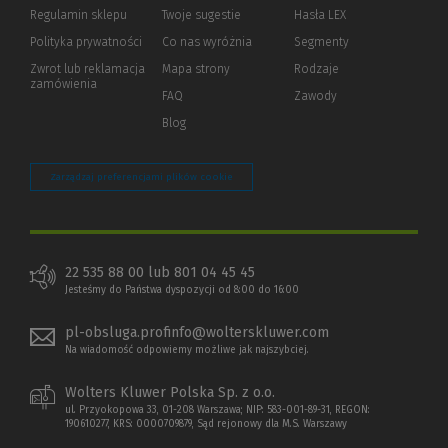
okno)
do
Regulamin sklepu
Twoje sugestie
Hasła LEX
innej
strony)
Polityka prywatności
(Nowe
(Link
Co nas wyróżnia
Segmenty
okno)
do
Zwrot lub reklamacja
Mapa strony
Rodzaje
innej
zamówienia
strony)
FAQ
Zawody
Blog
Zarządzaj preferencjami plików cookie
22 535 88 00 lub 801 04 45 45
Jesteśmy do Państwa dyspozycji od 8:00 do 16:00
pl-obsluga.profinfo@wolterskluwer.com
Na wiadomość odpowiemy możliwe jak najszybciej.
Wolters Kluwer Polska Sp. z o.o.
ul. Przyokopowa 33, 01-208 Warszawa; NIP: 583-001-89-31, REGON:
190610277, KRS: 0000709879, Sąd rejonowy dla M.S. Warszawy