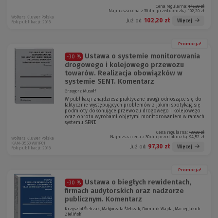
Cena regularna:
146,00 zł
Najniższa cena z 30 dni przed obniżką:
102,20 zł
Wolters Kluwer Polska
102,20 zł
Więcej
Już od:
Rok publikacji: 2018
Promocja!
Ustawa o systemie monitorowania
-30 %
drogowego i kolejowego przewozu
towarów. Realizacja obowiązków w
systemie SENT. Komentarz
Grzegorz Musolf
W publikacji znajdziesz praktyczne uwagi odnoszące się do
faktycznie występujących problemów z jakimi spotykają się
podmioty dokonujące przewozu drogowego i kolejowego
oraz obrotu wyrobami objętymi monitorowaniem w ramach
systemu SENT.
Cena regularna:
139,00 zł
Najniższa cena z 30 dni przed obniżką:
94,52 zł
Wolters Kluwer Polska
KAM-3553 W01P01
97,30 zł
Więcej
Już od:
Rok publikacji: 2018
Promocja!
Ustawa o biegłych rewidentach,
-30 %
firmach audytorskich oraz nadzorze
publicznym. Komentarz
Krzysztof Ślebzak, Małgorzata Ślebzak, Dominik Wajda, Maciej Jakub
Zieliński