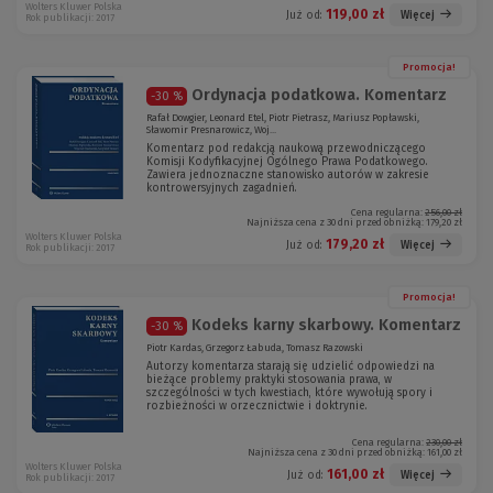
Wolters Kluwer Polska
119,00 zł
Więcej
Już od:
Rok publikacji: 2017
Promocja!
Ordynacja podatkowa. Komentarz
-30 %
Rafał Dowgier, Leonard Etel, Piotr Pietrasz, Mariusz Popławski,
Sławomir Presnarowicz, Woj...
Komentarz pod redakcją naukową przewodniczącego
Komisji Kodyfikacyjnej Ogólnego Prawa Podatkowego.
Zawiera jednoznaczne stanowisko autorów w zakresie
kontrowersyjnych zagadnień.
Cena regularna:
256,00 zł
Najniższa cena z 30 dni przed obniżką:
179,20 zł
Wolters Kluwer Polska
179,20 zł
Więcej
Już od:
Rok publikacji: 2017
Promocja!
Kodeks karny skarbowy. Komentarz
-30 %
Piotr Kardas, Grzegorz Łabuda, Tomasz Razowski
Autorzy komentarza starają się udzielić odpowiedzi na
bieżące problemy praktyki stosowania prawa, w
szczególności w tych kwestiach, które wywołują spory i
rozbieżności w orzecznictwie i doktrynie.
Cena regularna:
230,00 zł
Najniższa cena z 30 dni przed obniżką:
161,00 zł
Wolters Kluwer Polska
161,00 zł
Więcej
Już od:
Rok publikacji: 2017