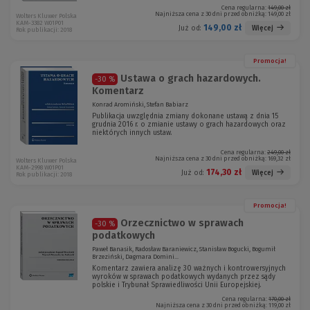
Cena regularna:
149,00 zł
Najniższa cena z 30 dni przed obniżką:
149,00 zł
Wolters Kluwer Polska
KAM-3382 W01P01
149,00 zł
Więcej
Już od:
Rok publikacji: 2018
Promocja!
Ustawa o grach hazardowych.
-30 %
Komentarz
Konrad Aromiński, Stefan Babiarz
Publikacja uwzględnia zmiany dokonane ustawą z dnia 15
grudnia 2016 r. o zmianie ustawy o grach hazardowych oraz
niektórych innych ustaw.
Cena regularna:
249,00 zł
Najniższa cena z 30 dni przed obniżką:
169,32 zł
Wolters Kluwer Polska
KAM-2998 W01P01
174,30 zł
Więcej
Już od:
Rok publikacji: 2018
Promocja!
Orzecznictwo w sprawach
-30 %
podatkowych
Paweł Banasik, Radosław Baraniewicz, Stanisław Bogucki, Bogumił
Brzeziński, Dagmara Domini...
Komentarz zawiera analizę 30 ważnych i kontrowersyjnych
wyroków w sprawach podatkowych wydanych przez sądy
polskie i Trybunał Sprawiedliwości Unii Europejskiej.
Cena regularna:
170,00 zł
Najniższa cena z 30 dni przed obniżką:
119,00 zł