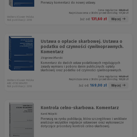
Pierwszy komentarz do nowej ustawy.
Cena regularna:
188,00 zł
Najniższa cena z 30 dni przed obniżką:
131,60 zł
Wolters Kluwer Polska
131,60 zł
Więcej
Już od:
Rok publikacji: 2018
Ustawa o opłacie skarbowej. Ustawa o
podatku od czynności cywilnoprawnych.
Komentarz
Zbigniew Ofiarski
Komentarz do dwóch ustaw podatkowych regulujących
zasady wymiaru i poboru danin publicznych: opłaty
skarbowej oraz podatku od czynności cywilnoprawnych.
Cena regularna:
169,00 zł
Najniższa cena z 30 dni przed obniżką:
169,00 zł
Wolters Kluwer Polska
ABC-0150 W04P01
169,00 zł
Więcej
Już od:
Rok publikacji: 2018
Kontrola celno-skarbowa. Komentarz
Karol Różycki
Pierwszą na rynku publikacja, która szczegółowo i wnikliwie
analizuje wszystkie regulacje ustawowe oraz wykonawcze
dotyczące procedury kontroli celno-skarbowej.