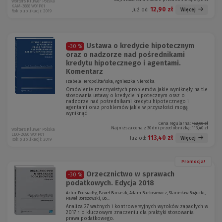
Wolters Kluwer Polska
KAM-3888 W01P01
12,90 zł
Więcej
Już od:
Rok publikacji: 2019
Ustawa o kredycie hipotecznym
-30 %
oraz o nadzorze nad pośrednikami
kredytu hipotecznego i agentami.
Komentarz
Izabela Heropolitańska, Agnieszka Nierodka
Omówienie rzeczywistych problemów jakie wyniknęły na tle
stosowania ustawy o kredycie hipotecznym oraz o
nadzorze nad pośrednikami kredytu hipotecznego i
agentami oraz problemów jakie w przyszłości mogą
wyniknąć.
Cena regularna:
162,00 zł
Najniższa cena z 30 dni przed obniżką:
113,40 zł
Wolters Kluwer Polska
EBO-2680 W01P01
113,40 zł
Więcej
Już od:
Rok publikacji: 2019
Promocja!
Orzecznictwo w sprawach
-30 %
podatkowych. Edycja 2018
Artur Podsiadły, Paweł Banasik, Adam Bartosiewicz, Stanisław Bogucki,
Paweł Borszowski, Bo...
Analiza 27 ważnych i kontrowersyjnych wyroków zapadłych w
2017 r. o kluczowym znaczeniu dla praktyki stosowania
prawa podatkowego.