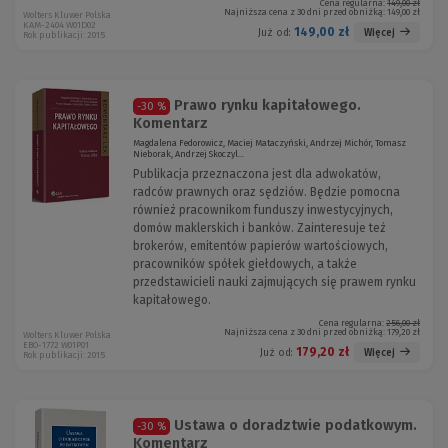
Cena regularna:
149,00 zł
Najniższa cena z 30 dni przed obniżką:
149,00 zł
Wolters Kluwer Polska
KAM-2404 W01D02
149,00 zł
Więcej
Już od:
Rok publikacji: 2015
Prawo rynku kapitałowego.
-30 %
Komentarz
Magdalena Fedorowicz, Maciej Mataczyński, Andrzej Michór, Tomasz
Nieborak, Andrzej Skoczyl...
Publikacja przeznaczona jest dla adwokatów,
radców prawnych oraz sędziów. Będzie pomocna
również pracownikom funduszy inwestycyjnych,
domów maklerskich i banków. Zainteresuje też
brokerów, emitentów papierów wartościowych,
pracowników spółek giełdowych, a także
przedstawicieli nauki zajmujących się prawem rynku
kapitałowego.
Cena regularna:
256,00 zł
Najniższa cena z 30 dni przed obniżką:
179,20 zł
Wolters Kluwer Polska
EBO-1772 W01P01
179,20 zł
Więcej
Już od:
Rok publikacji: 2015
Ustawa o doradztwie podatkowym.
-30 %
Komentarz