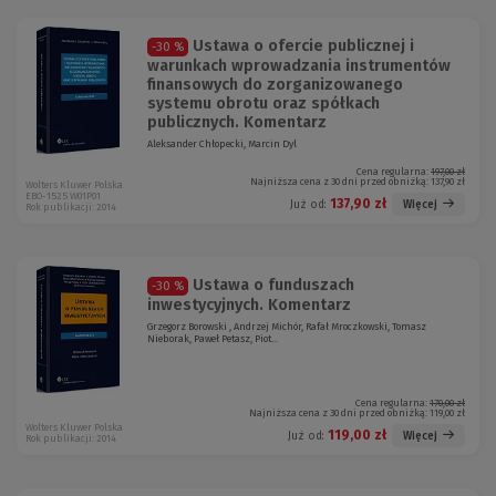
Ustawa o ofercie publicznej i
-30 %
warunkach wprowadzania instrumentów
finansowych do zorganizowanego
systemu obrotu oraz spółkach
publicznych. Komentarz
Aleksander Chłopecki, Marcin Dyl
Cena regularna:
197,00 zł
Najniższa cena z 30 dni przed obniżką:
137,90 zł
Wolters Kluwer Polska
EBO-1525 W01P01
137,90 zł
Więcej
Już od:
Rok publikacji: 2014
Ustawa o funduszach
-30 %
inwestycyjnych. Komentarz
Grzegorz Borowski , Andrzej Michór, Rafał Mroczkowski, Tomasz
Nieborak, Paweł Petasz, Piot...
Cena regularna:
170,00 zł
Najniższa cena z 30 dni przed obniżką:
119,00 zł
Wolters Kluwer Polska
119,00 zł
Więcej
Już od:
Rok publikacji: 2014