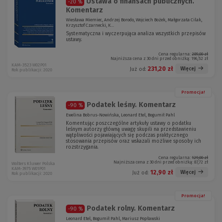
Ustawa o finansach publicznych.
-20 %
Komentarz
Wiesława Miemiec, Andrzej Borodo, Wojciech Bożek, Małgorzata Cilak,
Krzysztof Czarnecki, K...
Systematyczna i wyczerpująca analiza wszystkich przepisów
ustawy.
Cena regularna:
289,00 zł
Najniższa cena z 30 dni przed obniżką:
196,52 zł
KAM-3523 W02P01
231,20 zł
Więcej
Już od:
Rok publikacji: 2020
Promocja!
Podatek leśny. Komentarz
-90 %
Ewelina Bobrus-Nowińska, Leonard Etel, Bogumił Pahl
Komentując poszczególne artykuły ustawy o podatku
leśnym autorzy główną uwagę skupili na przedstawieniu
wątpliwości pojawiających się podczas praktycznego
stosowania przepisów oraz wskazali możliwe sposoby ich
rozstrzygania.
Cena regularna:
129,00 zł
Najniższa cena z 30 dni przed obniżką:
87,72 zł
Wolters Kluwer Polska
KAM-3975 W01P01
12,90 zł
Więcej
Już od:
Rok publikacji: 2020
Promocja!
Podatek rolny. Komentarz
-90 %
Leonard Etel, Bogumił Pahl, Mariusz Popławski