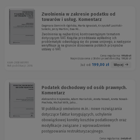
Zwolnienia w zakresie podatku od
towarów i usług. Komentarz
Dagmara Dominik-Ogińska, Marta Ignasiak, Krzysztof Lasiński-
Sulecki, Jerzy Martini, Ewa Mi...
Zwolnienia są najbardziej kontrowersyjnym tematem
dotyczącym VAT. Książka przedstawia wykładnię ich
problematyki odwołującą się do prawa unijnego, a następnie
weryfikuje ją na gruncie stosowania polskich przepisów
ustawy o VAT.
Cena regularna:
199,00 zł
Najniższa cena z 30 dni przed obniżką:
199,00 zł
KAM-2938 W01P01
199,00 zł
Więcej
Już od:
Rok publikacji: 2016
Podatek dochodowy od osób prawnych.
Komentarz
Aleksandra Krajewska, Adam Mariański, Aneta Nowak, Aneta Nowak-
Piechota, Michał Wilk, Jaku...
W publikacji omówiono m.in.: nowe rozwiązania
dotyczące faktur korygujących, uchylenie
obowiązkowej korekty kosztów podatkowych oraz
modyfikacje związane z wprowadzeniem
postępowania restrukturyzacyjnego.
Cena regularna:
249,00 zł