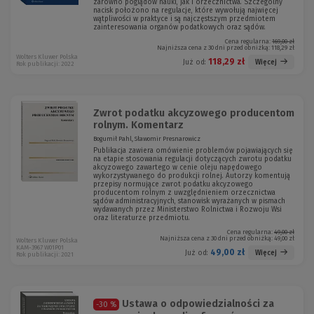
zarówno poglądów nauki, jak i orzecznictwa. Szczególny
nacisk położono na regulacje, które wywołują najwięcej
wątpliwości w praktyce i są najczęstszym przedmiotem
zainteresowania organów podatkowych oraz sądów.
Cena regularna:
169,00 zł
Najniższa cena z 30 dni przed obniżką:
118,29 zł
Wolters Kluwer Polska
118,29 zł
Więcej
Już od:
Rok publikacji: 2022
Zwrot podatku akcyzowego producentom
rolnym. Komentarz
Bogumił Pahl, Sławomir Presnarowicz
Publikacja zawiera omówienie problemów pojawiających się
na etapie stosowania regulacji dotyczących zwrotu podatku
akcyzowego zawartego w cenie oleju napędowego
wykorzystywanego do produkcji rolnej. Autorzy komentują
przepisy normujące zwrot podatku akcyzowego
producentom rolnym z uwzględnieniem orzecznictwa
sądów administracyjnych, stanowisk wyrażanych w pismach
wydawanych przez Ministerstwo Rolnictwa i Rozwoju Wsi
oraz literaturze przedmiotu.
Cena regularna:
49,00 zł
Najniższa cena z 30 dni przed obniżką:
49,00 zł
Wolters Kluwer Polska
KAM-3967 W01P01
49,00 zł
Więcej
Już od:
Rok publikacji: 2021
Ustawa o odpowiedzialności za
-30 %