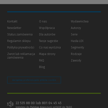
Kontakt
O nas
Wydawnictwa
Newsletter
Współpraca
Autorzy
Status zamówienia
Dla autorów
(Nowe
(Link
Serie
okno)
do
Regulamin sklepu
Twoje sugestie
Hasła LEX
innej
strony)
Polityka prywatności
(Nowe
(Link
Co nas wyróżnia
Segmenty
okno)
do
Zwrot lub reklamacja
Mapa strony
Rodzaje
innej
zamówienia
strony)
FAQ
Zawody
Blog
Zarządzaj preferencjami plików cookie
22 535 88 00 lub 801 04 45 45
Jesteśmy do Państwa dyspozycji od 8:00 do 16:00