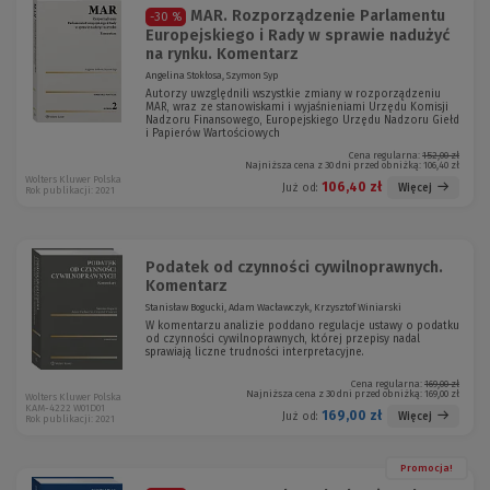
MAR. Rozporządzenie Parlamentu
-30 %
Europejskiego i Rady w sprawie nadużyć
na rynku. Komentarz
Angelina Stokłosa, Szymon Syp
Autorzy uwzględnili wszystkie zmiany w rozporządzeniu
MAR, wraz ze stanowiskami i wyjaśnieniami Urzędu Komisji
Nadzoru Finansowego, Europejskiego Urzędu Nadzoru Giełd
i Papierów Wartościowych
Cena regularna:
152,00 zł
Najniższa cena z 30 dni przed obniżką:
106,40 zł
Wolters Kluwer Polska
106,40 zł
Więcej
Już od:
Rok publikacji: 2021
Podatek od czynności cywilnoprawnych.
Komentarz
Stanisław Bogucki, Adam Wacławczyk, Krzysztof Winiarski
W komentarzu analizie poddano regulacje ustawy o podatku
od czynności cywilnoprawnych, której przepisy nadal
sprawiają liczne trudności interpretacyjne.
Cena regularna:
169,00 zł
Najniższa cena z 30 dni przed obniżką:
169,00 zł
Wolters Kluwer Polska
KAM-4222 W01D01
169,00 zł
Więcej
Już od:
Rok publikacji: 2021
Promocja!