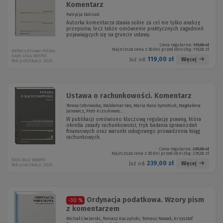
Komentarz
Patrycja Dolniak
Autorka komentarza stawia sobie za cel nie tylko analizę
przepisów, lecz także omówienie praktycznych zagadnień
pojawiających się na gruncie ustawy.
Cena regularna:
119,00 zł
Najniższa cena z 30 dni przed obniżką:
119,00 zł
Wolters Kluwer Polska
KAM-4144 W01P01
119,00 zł
Więcej
Już od:
Rok publikacji: 2020
Ustawa o rachunkowości. Komentarz
Teresa Cebrowska, Waldemar Gos, Maria Hass-Symotiuk, Magdalena
Janowicz, Piotr Kiziukiewic...
W publikacji omówiono kluczową regulację prawną, która
określa zasady rachunkowości, tryb badania sprawozdań
finansowych oraz warunki usługowego prowadzenia ksiąg
rachunkowych.
Cena regularna:
239,00 zł
Najniższa cena z 30 dni przed obniżką:
239,00 zł
NEX-0642 W08P01
239,00 zł
Więcej
Już od:
Rok publikacji: 2020
Ordynacja podatkowa. Wzory pism
-30 %
z komentarzem
Michał Ciecierski, Tomasz Kaczyński, Tomasz Nowak, Krzysztof