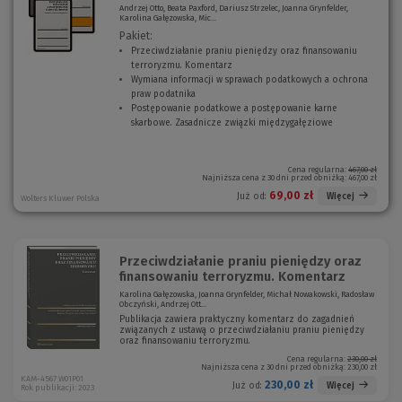
Andrzej Otto, Beata Paxford, Dariusz Strzelec, Joanna Grynfelder,
Karolina Gałęzowska, Mic...
Pakiet:
Przeciwdziałanie praniu pieniędzy oraz finansowaniu
terroryzmu. Komentarz
(
Wymiana informacji w sprawach podatkowych a ochrona
N
praw podatnika
(
o
Postępowanie podatkowe a postępowanie karne
N
w
skarbowe. Zasadnicze związki międzygałęziowe
o
(
e
w
N
o
e
o
k
o
w
Cena regularna:
467,00 zł
Najniższa cena z 30 dni przed obniżką:
467,00 zł
n
k
e
o
n
o
69,00 zł
Więcej
Już od:
Wolters Kluwer Polska
)
o
k
)
n
o
)
Przeciwdziałanie praniu pieniędzy oraz
finansowaniu terroryzmu. Komentarz
Karolina Gałęzowska, Joanna Grynfelder, Michał Nowakowski, Radosław
Obczyński, Andrzej Ott...
Publikacja zawiera praktyczny komentarz do zagadnień
związanych z ustawą o przeciwdziałaniu praniu pieniędzy
oraz finansowaniu terroryzmu.
Cena regularna:
230,00 zł
Najniższa cena z 30 dni przed obniżką:
230,00 zł
KAM-4567 W01P01
230,00 zł
Więcej
Już od:
Rok publikacji: 2023