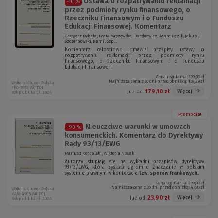
Ustawa o rozpatrywaniu reklamacji
-10 %
przez podmioty rynku finansowego, o
Rzeczniku Finansowym i o Funduszu
Edukacji Finansowej. Komentarz
Grzegorz Dybała, Beata Mrozowska–Bartkiewicz, Adam Pązik, Jakub J.
Szczerbowski, Kamil Szp...
Komentarz całościowo omawia przepisy ustawy o
rozpatrywaniu reklamacji przez podmioty rynku
finansowego, o Rzeczniku Finansowym i o Funduszu
Edukacji Finansowej.
Cena regularna:
199,00 zł
Najniższa cena z 30 dni przed obniżką:
139,29 zł
Wolters Kluwer Polska
EBO-3932 W01P01
179,10 zł
Więcej
Już od:
Rok publikacji: 2024
Promocja!
Nieuczciwe warunki w umowach
-90 %
konsumenckich. Komentarz do Dyrektywy
Rady 93/13/EWG
Mariusz Korpalski, Wiktoria Nowak
Autorzy skupiają się na wykładni przepisów dyrektywy
93/13/EWG, która zyskała ogromne znaczenie w polskim
systemie prawnym w kontekście
tzw. sporów frankowych.
Cena regularna:
239,00 zł
Najniższa cena z 30 dni przed obniżką:
47,80 zł
Wolters Kluwer Polska
KAM-4905 W01P01
23,90 zł
Więcej
Już od:
Rok publikacji: 2024