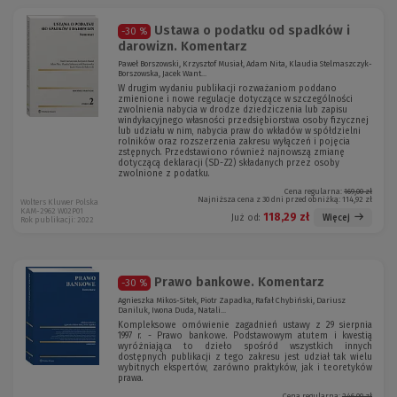
Ustawa o podatku od spadków i
-30 %
darowizn. Komentarz
Paweł Borszowski, Krzysztof Musiał, Adam Nita, Klaudia Stelmaszczyk-
Borszowska, Jacek Want...
W drugim wydaniu publikacji rozważaniom poddano
zmienione i nowe regulacje dotyczące w szczególności
zwolnienia nabycia w drodze dziedziczenia lub zapisu
windykacyjnego własności przedsiębiorstwa osoby fizycznej
lub udziału w nim, nabycia praw do wkładów w spółdzielni
rolników oraz rozszerzenia zakresu wyłączeń i pojęcia
zstępnych. Przedstawiono również najnowszą zmianę
dotyczącą deklaracji (SD-Z2) składanych przez osoby
zwolnione z podatku.
Cena regularna:
169,00 zł
Najniższa cena z 30 dni przed obniżką:
114,92 zł
Wolters Kluwer Polska
KAM-2962 W02P01
118,29 zł
Więcej
Już od:
Rok publikacji: 2022
Prawo bankowe. Komentarz
-30 %
Agnieszka Mikos-Sitek, Piotr Zapadka, Rafał Chybiński, Dariusz
Daniluk, Iwona Duda, Natali...
Kompleksowe omówienie zagadnień ustawy z 29 sierpnia
1997 r. - Prawo bankowe. Podstawowym atutem i kwestią
wyróżniająca to dzieło spośród wszystkich innych
dostępnych publikacji z tego zakresu jest udział tak wielu
wybitnych ekspertów, zarówno praktyków, jak i teoretyków
prawa.
Cena regularna:
246,00 zł