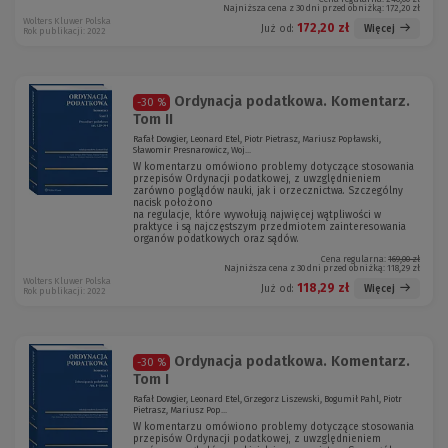
Najniższa cena z 30 dni przed obniżką:
172,20 zł
Wolters Kluwer Polska
172,20 zł
Więcej
Już od:
Rok publikacji: 2022
Ordynacja podatkowa. Komentarz.
-30 %
Tom II
Rafał Dowgier, Leonard Etel, Piotr Pietrasz, Mariusz Popławski,
Sławomir Presnarowicz, Woj...
W komentarzu omówiono problemy dotyczące stosowania
przepisów Ordynacji podatkowej, z uwzględnieniem
zarówno poglądów nauki, jak i orzecznictwa. Szczególny
nacisk położono
na regulacje, które wywołują najwięcej wątpliwości w
praktyce i są najczęstszym przedmiotem zainteresowania
organów podatkowych oraz sądów.
Cena regularna:
169,00 zł
Najniższa cena z 30 dni przed obniżką:
118,29 zł
Wolters Kluwer Polska
118,29 zł
Więcej
Już od:
Rok publikacji: 2022
Ordynacja podatkowa. Komentarz.
-30 %
Tom I
Rafał Dowgier, Leonard Etel, Grzegorz Liszewski, Bogumił Pahl, Piotr
Pietrasz, Mariusz Pop...
W komentarzu omówiono problemy dotyczące stosowania
przepisów Ordynacji podatkowej, z uwzględnieniem