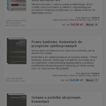
Teszner, Iwona Wołczak-Ciecie...
348 wzorów pism z zakresu prawa podatkowego, które
zostały zaprezentowane w układzie odpowiadającym
przepisom Ordynacji podatkowej, co ułatwia dotarcie do
właściwego wzoru.
Cena regularna:
203,00 zł
Najniższa cena z 30 dni przed obniżką:
142,10 zł
Wolters Kluwer Polska
EBO-1643 W03P01
142,10 zł
Więcej
Już od:
Rok publikacji: 2020
Prawo bankowe. Komentarz do
przepisów cywilnoprawnych
Barbara Bajor, Lechosław Kociucki, Katarzyna Królikowska, Jędrzej
Maksymilian Kondek
Komentarz do cywilnoprawnych przepisów ustawy – Prawo
bankowe. Autorzy, dokonując ich wyboru, kierowali się w
szczególności częstotliwością występowania w praktyce
problemów interpretacyjnych dotyczących danej normy
oraz ich znaczeniem dla praktyki.
Cena regularna:
249,00 zł
Najniższa cena z 30 dni przed obniżką:
249,00 zł
KAM-4054 W01D01
249,00 zł
Więcej
Już od:
Rok publikacji: 2020
Ustawa o podatku akcyzowym.
Komentarz