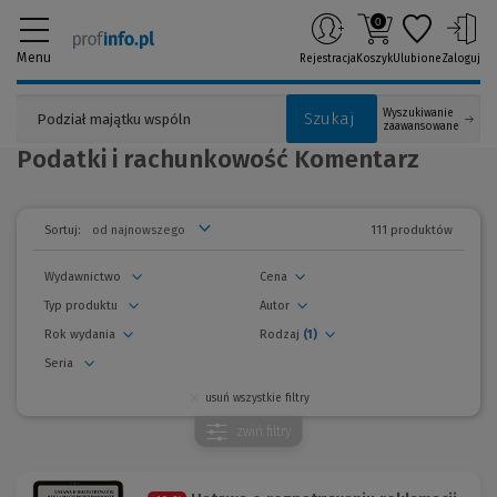
0
Menu
Rejestracja
Koszyk
Ulubione
Zaloguj
Wyszukiwanie
Szukaj
zaawansowane
Podatki i rachunkowość Komentarz
111 produktów
Sortuj:
Wydawnictwo
Cena
Typ produktu
Autor
Rok wydania
Rodzaj
(1)
Seria
usuń wszystkie filtry
zwiń
filtry