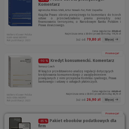
Komentarz
Agnieszka Mikos-Sitek, Artur Nowak-Far, Piotr Zapadka
Książka Prawo obrotu pieniężnego to komentarz do trzech
ustaw: o przeciwdziałaniu praniu pieniędzy oraz
finansowaniu terroryzmu, o Narodowym Banku Polskim i
Prawa dewizowego.
Cena regularna:
399,00 zł
Najniższa cena z 30 dni przed obniżką:
119,70 zł
Wolters Kluwer Polska
KAM-4646 W01P01
79,80 zł
Więcej
Już od:
Rok publikacji: 2023
Promocja!
Kredyt konsumencki. Komentarz
-90 %
Tomasz Czech
W książce przedstawiono analizę regulacji dotyczących
kredytowania konsumenckiego z uwzględnieniem
powiązanych z nimi przepisów Kodeksu cywilnego, Prawa
bankowego i ustawy o usługach płatniczych.
Cena regularna:
269,00 zł
Najniższa cena z 30 dni przed obniżką:
80,70 zł
Wolters Kluwer Polska
NEX-0184 W03P01
26,90 zł
Więcej
Już od:
Rok publikacji: 2023
Promocja!
Pakiet ebooków podatkowych dla
-85 %
firm