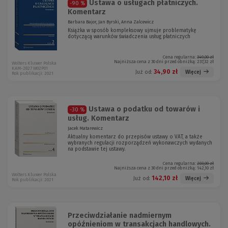
Ustawa o usługach płatniczych.
-90 %
Komentarz
Barbara Bajor, Jan Byrski, Anna Zalcewicz
Książka w sposób kompleksowy ujmuje problematykę
dotyczącą warunków świadczenia usług płatniczych
Cena regularna:
349,00 zł
Najniższa cena z 30 dni przed obniżką:
237,32 zł
Wolters Kluwer Polska
KAM-2827 W02P01
34,90 zł
Więcej
Już od:
Rok publikacji: 2021
Ustawa o podatku od towarów i
-30 %
usług. Komentarz
Jacek Matarewicz
Aktualny komentarz do przepisów ustawy o VAT, a także
wybranych regulacji rozporządzeń wykonawczych wydanych
na podstawie tej ustawy.
Cena regularna:
203,00 zł
Najniższa cena z 30 dni przed obniżką:
142,10 zł
Wolters Kluwer Polska
142,10 zł
Więcej
Już od:
Rok publikacji: 2021
Przeciwdziałanie nadmiernym
opóźnieniom w transakcjach handlowych.