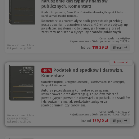
naruszenie dyscypliny finansów
publicznych. Komentarz
Bogdan Artymowicz, Anna Kościńska-Paszkowska, Krzysztof Subocz,
Karol Szmaj, Maciej Tomcza...
Komentarz w zrozumiały sposób przedstawia przebieg
postępowania i uprawnienia osoby, której ono dotyczy, np.
jak składać zażalenia i odwołania, jak bronić się przed
zarzutami naruszenia dyscypliny finansów publicznych.
Cena regularna:
169,00 zł
Najniższa cena z 30 dni przed obniżką:
118,29 zł
Wolters Kluwer Polska
118,29 zł
Więcej
Już od:
Rok publikacji: 2021
Promocja!
Podatek od spadków i darowizn.
-10 %
Komentarz
Stanisław Bogucki, Grzegorz Liszewski, Paweł Smoleń, Jan Szczygieł,
Krzysztof Winiarski
Autorzy przedstawiają konkretne rozwiązania
ustawodawcze oraz dostrzegają, że połowa zdarzeń
powodujących powstanie obowiązku w podatku od spadków
i darowizn nie ma jakiegokolwiek związku ze
spadkobraniem czy darowizną.
Cena regularna:
199,00 zł
Najniższa cena z 30 dni przed obniżką:
135,31 zł
Wolters Kluwer Polska
KAM-4247 W01D01
179,10 zł
Więcej
Już od:
Rok publikacji: 2021