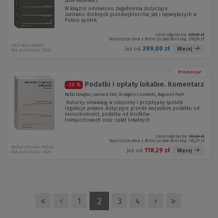
Jacek Matarewicz
W książce omówiono zagadnienia dotyczące
zarówno drobnych przedsiębiorców, jak i największych w
Polsce spółek.
Cena regularna:
299,00 zł
Najniższa cena z 30 dni przed obniżką:
299,00 zł
NEX-0624 W03P01
299,00 zł
Więcej
Już od:
Rok publikacji: 2020
Promocja!
Podatki i opłaty lokalne. Komentarz
-30 %
Rafał Dowgier, Leonard Etel, Grzegorz Liszewski, Bogumił Pahl
Autorzy omawiają w obszerny i przystępny sposób
regulacje prawne dotyczące przede wszystkim podatku od
nieruchomości, podatku od środków
transportowych oraz opłat lokalnych.
Cena regularna:
169,00 zł
Najniższa cena z 30 dni przed obniżką:
118,29 zł
Wolters Kluwer Polska
118,29 zł
Więcej
Już od:
Rok publikacji: 2020
2
1
3
4