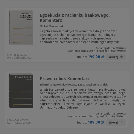
Egzekucja z rachunku bankowego.
Komentarz
Michał Mikołajczak
Książka zawiera praktyczny komentarz do przepisów o
egzekucji z rachunku bankowego, która jest jednym z
najczęstszych i najbardziej efektywnych sposobów
dochodzenia należności w postępowaniu egzekucyjnym.
Cena regularna:
199,00 zł
Najniższa cena z 30 dni przed obniżką:
199,00 zł
KAM-4553 W01D01
199,00 zł
Więcej
Już od:
Rok publikacji: 2022
Prawo celne. Komentarz
Edward Komorowski, Mirosława Laszuk, Robert Michalski
W książce zawarto szereg komentarzy i praktycznych uwag
odnoszących się do przepisów krajowego oraz unijnego
prawa celnego, popartych obszernym orzecznictwem sądów
administracyjnych i stanowiskiem doktryny. Uwzględnia
najistotniejsze zmiany wynikające z wejścia w życie
Unijnego Kodeksu Celnego.
Cena regularna:
189,00 zł
Najniższa cena z 30 dni przed obniżką:
189,00 zł
KAM-4549 W01P01
189,00 zł
Więcej
Już od:
Rok publikacji: 2022