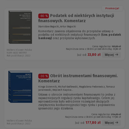
Promocja!
Podatek od niektórych instytucji
-80 %
finansowych. Komentarz
Stanisław Bogucki, Artur Bogucki
Komentarz zawiera objaśnienia do przepisów ustawy o
podatku od niektórych instytucji finansowych
(tzw. podatek
bankowy)
oraz przepisów wykonawczych.
Cena regularna:
169,00 zł
Najniższa cena z 30 dni przed obniżką:
33,80 zł
Wolters Kluwer Polska
KAM-4632 W01P01
33,80 zł
Więcej
Już od:
Rok publikacji: 2022
Obrót instrumentami finansowymi.
-30 %
Komentarz
Kinga Dziennik, Michał Godlewski, Magdalena Fedorowicz, Tomasz
Jaranowski, Wojciech Kapica...
Ustawa o obrocie instrumentami finansowymi to jedna z
najważniejszych regulacji rynku kapitałowego. Celem jej
wprowadzenia było wdrożenie rozwiązań służących
zwiększeniu konkurencyjności tego rynku i poprawieniu
sprawności jego działania.
Cena regularna:
254,00 zł
Najniższa cena z 30 dni przed obniżką:
177,80 zł
Wolters Kluwer Polska
177,80 zł
Więcej
Już od:
Rok publikacji: 2022