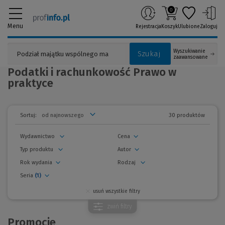
0
Menu
Rejestracja
Koszyk
Ulubione
Zaloguj
Wyszukiwanie
Szukaj
zaawansowane
Podatki i rachunkowość Prawo w
praktyce
30 produktów
Sortuj:
Wydawnictwo
Cena
Typ produktu
Autor
Rok wydania
Rodzaj
Seria
(1)
usuń wszystkie filtry
zwiń
filtry
Promocje