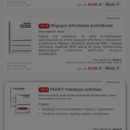
KAM-7019 W01P01
19,90 zł
Więcej
Już od:
Rok publikacji: 2025
Promocja!
Wiążące informacje podatkowe
-90 %
Beata Rogowska-Rajda
Książka jest pierwszym na rynku kompleksowym
opracowaniem na temat wiążących informacji o charakterze
podatkowym. Wiążąca informacja akcyzowa (WIA) i wiążąca
informacja stawkowa (WIS) należą do grupy instrumentów
gwarantujących podatnikom stabilizację obciążeń
podatkowych.
Cena regularna:
228,00 zł
Najniższa cena z 30 dni przed obniżką:
22,80 zł
Wolters Kluwer Polska
KAM-4875 W01P01
22,80 zł
Więcej
Już od:
Rok publikacji: 2024
Promocja!
PAKIET: Fundacja rodzinna
-26 %
Adam Mariański, Aneta Chałat, Anita Pardej, Bartosz Rodak, Dawid
Tomaszewski, Katarzyna Ro...
Pakiet:
Fundacja rodzinna w praktyce. Pytania i odpowiedzi
(
F
undacje rodzinne. Aspekty prawne i podatkowe
(
N
N
o
o
w
w
e
Cena regularna:
348,00 zł