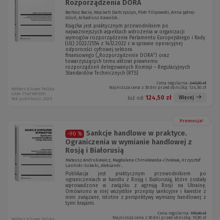
Rozporządzenia DORA
Bartosz Bacia, Wojciech Dańczyszyn, Piotr Filipowski, Anna Jędrej-
Giluń, Arkadiusz Kawulsk...
Książka jest praktycznym przewodnikiem po
najważniejszych aspektach wdrożenia w organizacji
wymogów rozporządzenia Parlamentu Europejskiego i Rady
(UE) 2022/2554 z 14.12.2022 r. w sprawie operacyjnej
odporności cyfrowej sektora
finansowego („Rozporządzenie DORA”) oraz
towarzyszących temu aktowi prawnemu
rozporządzeń delegowanych Komisji – Regulacyjnych
Standardów Technicznych (RTS)
Cena regularna:
249,00 zł
Najniższa cena z 30 dni przed obniżką:
124,50 zł
Wolters Kluwer Polska
KAM-7140 W01D01
124,50 zł
Więcej
Już od:
Rok publikacji: 2025
Promocja!
Sankcje handlowe w praktyce.
-90 %
Ograniczenia w wymianie handlowej z
Rosją i Białorusią
Mateusz Andrukiewicz, Magdalena Chmielewska-Cholewa, Krzysztof
Lasiński-Sulecki, Aleksandr...
Publikacja jest praktycznym przewodnikiem po
ograniczeniach w handlu z Rosją i Białorusią, które zostały
wprowadzone w związku z agresją Rosji na Ukrainę.
Omówiono w niej wszystkie przepisy sankcyjne i kwestie z
nimi związane, istotne z perspektywy wymiany handlowej z
tymi krajami.
Cena regularna:
199,00 zł
Najniższa cena z 30 dni przed obniżką:
19,90 zł
Wolters Kluwer Polska