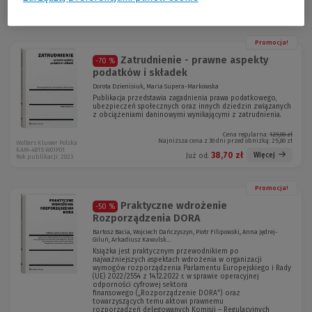
KAM-7019 W01P01
19,90 zł
Więcej
Już od:
Rok publikacji: 2025
Promocja!
Zatrudnienie - prawne aspekty
-70 %
podatków i składek
Dorota Dzienisiuk, Maria Supera-Markowska
Publikacja przedstawia zagadnienia prawa podatkowego,
ubezpieczeń społecznych oraz innych dziedzin związanych
z obciążeniami daninowymi wynikającymi z zatrudnienia.
Cena regularna:
129,00 zł
Najniższa cena z 30 dni przed obniżką:
25,80 zł
Wolters Kluwer Polska
KAM-4815 W01P01
38,70 zł
Więcej
Już od:
Rok publikacji: 2023
Promocja!
Praktyczne wdrożenie
-50 %
Rozporządzenia DORA
Bartosz Bacia, Wojciech Dańczyszyn, Piotr Filipowski, Anna Jędrej-
Giluń, Arkadiusz Kawulsk...
Książka jest praktycznym przewodnikiem po
najważniejszych aspektach wdrożenia w organizacji
wymogów rozporządzenia Parlamentu Europejskiego i Rady
(UE) 2022/2554 z 14.12.2022 r. w sprawie operacyjnej
odporności cyfrowej sektora
finansowego („Rozporządzenie DORA”) oraz
towarzyszących temu aktowi prawnemu
rozporządzeń delegowanych Komisji – Regulacyjnych