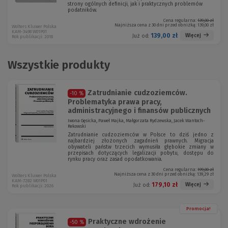
strony ogólnych definicji, jak i praktycznych problemów
podatników.
Cena regularna:
139,00 zł
Najniższa cena z 30 dni przed obniżką:
139,00 zł
Wolters Kluwer Polska
KAM-3498 W01P01
139,00 zł
Więcej
Już od:
Rok publikacji: 2018
Wszystkie produkty
Zatrudnianie cudzoziemców.
-10 %
Problematyka prawa pracy,
administracyjnego i finansów publicznych
Iwona Gęsicka, Paweł Majka, Małgorzata Rydzewska, Jacek Wantoch-
Rekowski
Zatrudnianie cudzoziemców w Polsce to dziś jedno z
najbardziej złożonych zagadnień prawnych. Migracja
obywateli państw trzecich wymusiła głębokie zmiany w
przepisach dotyczących legalizacji pobytu, dostępu do
rynku pracy oraz zasad opodatkowania.
Cena regularna:
199,00 zł
Najniższa cena z 30 dni przed obniżką:
139,29 zł
Wolters Kluwer Polska
KAM-7282 W01P01
179,10 zł
Więcej
Już od:
Rok publikacji: 2026
Promocja!
Praktyczne wdrożenie
-50 %