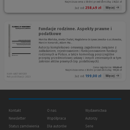
Najniższa cena z 30 dni przed obniżką:
236,62 zł
e
o
o
k
258,49 zł
Więcej
Już od:
k
n
n
o
o
)
)
Fundacje rodzinne. Aspekty prawne i
podatkowe
Monika Błońska, Aneta Chałat, Magdalena Grzywaczewska-Łuczkowska,
Marcin Konarski, Adam Ma...
Autorzy kompleksowo omawiają zagadnienia związane z
zakładaniem, rejestrowaniem i funkcjonowaniem fundacji
rodzinnych w Polsce, a także komentują poszczególne
przepisy przedmiotowej ustawy i innych zmienianych w tym
zakresie aktów prawnych (np. podatkowych).
Cena regularna:
199,00 zł
Najniższa cena z 30 dni przed obniżką:
199,00 zł
KAM-4807 W01D01
199,00 zł
Więcej
Już od:
Rok publikacji: 2023
Kontakt
O nas
Wydawnictwa
Newsletter
Współpraca
Autorzy
Status zamówienia
Dla autorów
(Nowe
(Link
Serie