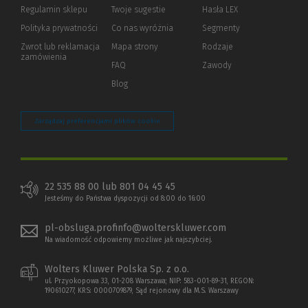
okno)
do
Regulamin sklepu
Twoje sugestie
Hasła LEX
innej
strony)
Polityka prywatności
(Nowe
(Link
Co nas wyróżnia
Segmenty
okno)
do
Zwrot lub reklamacja
Mapa strony
Rodzaje
innej
zamówienia
strony)
FAQ
Zawody
Blog
Zarządzaj preferencjami plików cookie
22 535 88 00 lub 801 04 45 45
Jesteśmy do Państwa dyspozycji od 8:00 do 16:00
pl-obsluga.profinfo@wolterskluwer.com
Na wiadomość odpowiemy możliwe jak najszybciej.
Wolters Kluwer Polska Sp. z o.o.
ul. Przyokopowa 33, 01-208 Warszawa; NIP: 583-001-89-31, REGON:
190610277, KRS: 0000709879, Sąd rejonowy dla M.S. Warszawy