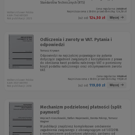
Standardów Technicznych (RTS)
Cena regularna:
249,00 zł
Najniższa cena z 30 dni przed obniżką:
124,50 zł
Wolters Kluwer Polska
KAM-7140 W01D01
124,50 zł
Więcej
Już od:
Rok publikacji: 2025
Odliczenia i zwroty w VAT. Pytania i
odpowiedzi
Tomasz Krywan
Odpowiedzi na najczęściej pojawiające się pytania
dotyczące zagadnień związanych z korzystaniem z prawa
do obniżania kwot podatku należnego VAT o poniesiony
koszt podatku naliczonego oraz otrzymywaniem zwrotu
VAT.
Cena regularna:
119,00 zł
Najniższa cena z 30 dni przed obniżką:
119,00 zł
Wolters Kluwer Polska
KAM-3537 W01P01
119,00 zł
Więcej
Już od:
Rok publikacji: 2018
Mechanizm podzielonej płatności (split
payment)
Wojciech Kieszkowski, Stefan Majerowski, Dorota Pokrop, Tomasz
Wagner
W publikacji znajdziesz kompleksowe omówienie
zagadnienia związanego z obowiązującym od 1.07.2018
r. mechanizmem podzielonej płatności, zarówno od