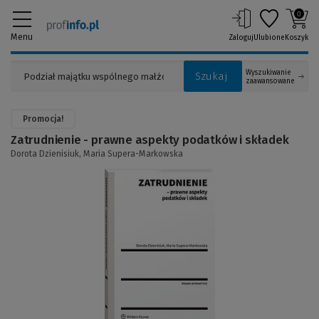
0
Menu
Zaloguj
Ulubione
Koszyk
Wyszukiwanie
Szukaj
zaawansowane
Promocja!
Zatrudnienie - prawne aspekty podatków i składek
Dorota Dzienisiuk,
Maria Supera-Markowska
(Link
do
innej
strony)