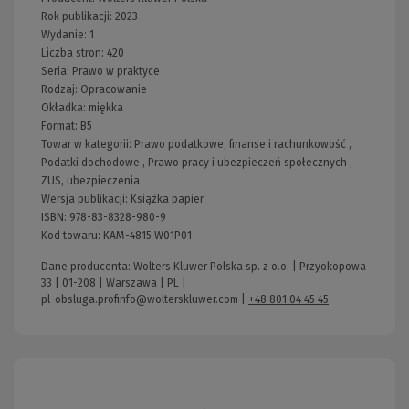
Rok publikacji:
2023
Wydanie:
1
Liczba stron:
420
Seria:
Prawo w praktyce
Rodzaj:
Opracowanie
Okładka:
miękka
Format:
B5
Towar w kategorii:
Prawo podatkowe, finanse i rachunkowość
,
Podatki dochodowe
,
Prawo pracy i ubezpieczeń społecznych
,
ZUS, ubezpieczenia
Wersja publikacji:
Książka papier
ISBN:
978-83-8328-980-9
Kod towaru:
KAM-4815 W01P01
Dane producenta: Wolters Kluwer Polska sp. z o.o. | Przyokopowa
33 | 01-208 | Warszawa | PL |
pl-obsluga.profinfo@wolterskluwer.com
|
+48 801 04 45 45