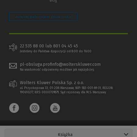
Blog
Zarządzaj preferencjami plików cookie
22 535 88 00 lub 801 04 45 45
Jesteśmy do Państwa dyspozycji od 8:00 do 16:00
pl-obsluga.profinfo@wolterskluwer.com
Na wiadomość odpowiemy możliwe jak najszybciej.
Wolters Kluwer Polska Sp. z o.o.
ul. Przyokopowa 33, 01-208 Warszawa; NIP: 583-001-89-31, REGON:
190610277, KRS: 0000709879, Sąd rejonowy dla M.S. Warszawy
Książka