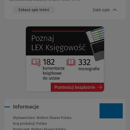
Zwiń opis
Zobacz spis treści
(Nowe
(Link
okno)
do
innej
strony)
Informacje
Wydawnictwo:
Wolters Kluwer Polska
Kraj produkcji: Polska
Producent:
Wolters Kluwer Polska