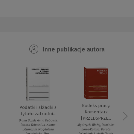
Inne publikacje autora
Kodeks pracy.
Podatki i składki z
Komentarz
tytułu zatrudni...
[PRZEDSPRZE...
Diana Bożek, Anna Dubowik,
Dorota Dzienisiuk, Hanna
Mądrzycki Błażej, Dominika
Litwińczuk, Magdalena
Dörre-Kolasa, Dorota
Porzeżyńska, Mar...