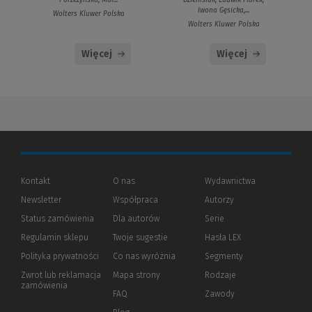
Dzienisiuk, Ludwik Florek,
Iwona Gęsicka,...
Wolters Kluwer Polska
Wolters Kluwer Polska
Więcej
Więcej
Kontakt
O nas
Wydawnictwa
Newsletter
Współpraca
Autorzy
Status zamówienia
Dla autorów
(Nowe
(Link
Serie
okno)
do
Regulamin sklepu
Twoje sugestie
Hasła LEX
innej
strony)
Polityka prywatności
(Nowe
(Link
Co nas wyróżnia
Segmenty
okno)
do
Zwrot lub reklamacja
Mapa strony
Rodzaje
innej
zamówienia
strony)
FAQ
Zawody