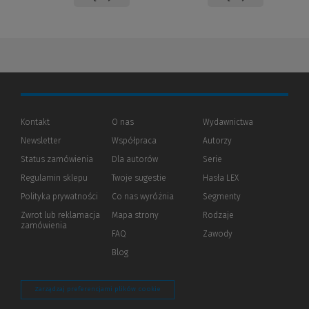
Kontakt
O nas
Wydawnictwa
Newsletter
Współpraca
Autorzy
Status zamówienia
Dla autorów
(Nowe
(Link
Serie
okno)
do
Regulamin sklepu
Twoje sugestie
Hasła LEX
innej
strony)
Polityka prywatności
(Nowe
(Link
Co nas wyróżnia
Segmenty
okno)
do
Zwrot lub reklamacja
Mapa strony
Rodzaje
innej
zamówienia
strony)
FAQ
Zawody
Blog
Zarządzaj preferencjami plików cookie