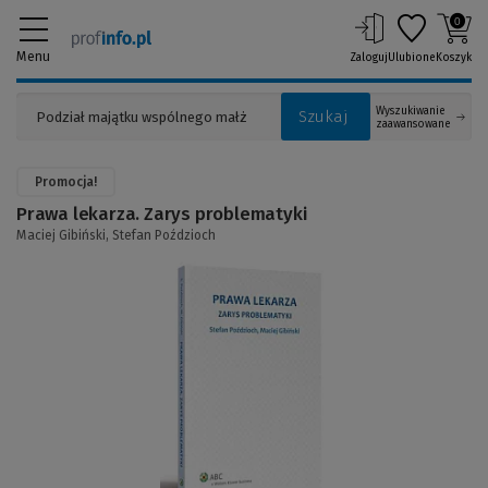
0
Menu
Zaloguj
Ulubione
Koszyk
Wyszukiwanie
Szukaj
zaawansowane
Promocja!
Prawa lekarza. Zarys problematyki
Maciej Gibiński,
Stefan Poździoch
(Link
do
innej
strony)