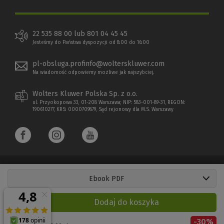
22 535 88 00 lub 801 04 45 45
Jesteśmy do Państwa dyspozycji od 8:00 do 16:00
pl-obsluga.profinfo@wolterskluwer.com
Na wiadomość odpowiemy możliwe jak najszybciej.
Wolters Kluwer Polska Sp. z o.o.
ul. Przyokopowa 33, 01-208 Warszawa; NIP: 583-001-89-31, REGON:
190610277, KRS: 0000709879, Sąd rejonowy dla M.S. Warszawy
Ebook PDF
Copyright 1997 - 2026 Wolters Kluwer Polska Sp. z o.o.
Dodaj do koszyka
Płatności elektroniczne
-
30
%
(Nowe
(Link