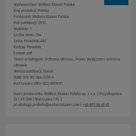
Wydawnictwo:
Wolters Kluwer Polska
Kraj produkcji: Polska
Producent:
Wolters Kluwer Polska
Rok publikacji:
2012
Wydanie:
1
Liczba stron:
254
Seria:
Poradniki ABC
Rodzaj:
Poradnik
Format:
pdf
Towar w kategorii:
Ochrona zdrowia
,
Prawo medyczne i ochrona
zdrowia
Wersja publikacji:
Ebook
ISBN:
978-83-264-5276-5
Kod towaru:
EBO-1232 W01P01
Dane producenta: Wolters Kluwer Polska sp. z o.o. | Przyokopowa
33 | 01-208 | Warszawa | PL |
pl-obsluga.profinfo@wolterskluwer.com
|
+48 801 04 45 45