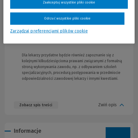
prawo do swobodnego podejmowania decyzji przy wyborze
Zaakceptuj wszystkie pliki cookie
metody i sposobu leczenia,
prawo do przeprowadzenia eksperymentu medycznego,
Odrzuć wszystkie pliki cookie
prawo do niepodjęcia lub odstąpienia od leczenia pacjenta,
prawo do powstrzymania się w określonych sytuacjach od
Zarządzaj preferencjami plików cookie
świadczeń medycznych niezgodnych z sumieniem lekarza.
Dla lekarzy przydatne będzie również zapoznanie się z
kolejnymi kilkudziesięcioma prawami związanymi z formalną
stroną wykonywania zawodu, np. z odbywaniem szkoleń
specjalizacyjnych, procedurą postępowania w przedmiocie
odpowiedzialności zawodowej lekarzy i innymi kwestiami.
Zwiń opis
Zobacz spis treści
Informacje