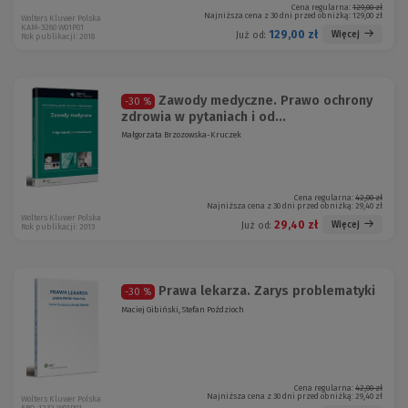
Cena regularna:
129,00 zł
Najniższa cena z 30 dni przed obniżką:
129,00 zł
Wolters Kluwer Polska
KAM-3260 W01P01
129,00 zł
Więcej
Już od:
Rok publikacji: 2018
Zawody medyczne. Prawo ochrony
-30 %
zdrowia w pytaniach i od...
Małgorzata Brzozowska-Kruczek
Cena regularna:
42,00 zł
Najniższa cena z 30 dni przed obniżką:
29,40 zł
Wolters Kluwer Polska
29,40 zł
Więcej
Już od:
Rok publikacji: 2013
Prawa lekarza. Zarys problematyki
-30 %
Maciej Gibiński, Stefan Poździoch
Cena regularna:
42,00 zł
Najniższa cena z 30 dni przed obniżką:
29,40 zł
Wolters Kluwer Polska