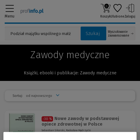
0
Menu
Koszyk
Ulubione
Zaloguj
Wyszukiwanie
Szukaj
zaawansowane
Zawody medyczne
Książki, ebooki i publikacje: Zawody medyczne
Sortuj:
Nowe zawody w podstawowej
-30 %
opiece zdrowotnej w Polsce
Sebastian Sikorski, Radosław Mędrzycki
Autorzy wskazują, dlaczego i na jakich zasadach konieczne
jest uzupełnienie zespołu podstawowej opieki zdrowotnej