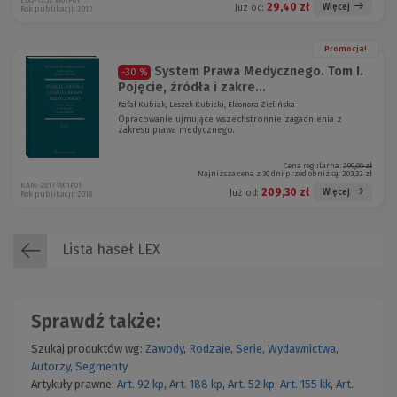
EBO-1232 W01P01
29,40 zł
Więcej
Już od:
Rok publikacji: 2012
Promocja!
System Prawa Medycznego. Tom I.
-30 %
Pojęcie, źródła i zakre...
Rafał Kubiak, Leszek Kubicki, Eleonora Zielińska
Opracowanie ujmujące wszechstronnie zagadnienia z
zakresu prawa medycznego.
Cena regularna:
299,00 zł
Najniższa cena z 30 dni przed obniżką:
203,32 zł
KAM-2817 W01P01
209,30 zł
Więcej
Już od:
Rok publikacji: 2018
Lista haseł LEX
Sprawdź także:
Szukaj produktów wg:
Zawody
,
Rodzaje
,
Serie
,
Wydawnictwa
,
Autorzy
,
Segmenty
Artykuły prawne:
Art. 92 kp
,
Art. 188 kp
,
Art. 52 kp
,
Art. 155 kk
,
Art.