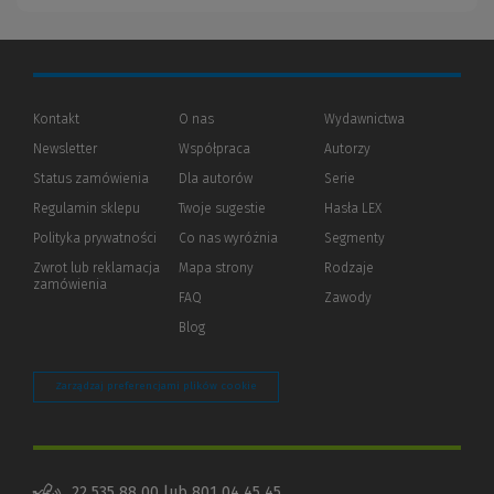
Kontakt
O nas
Wydawnictwa
Newsletter
Współpraca
Autorzy
Status zamówienia
Dla autorów
(Nowe
(Link
Serie
okno)
do
Regulamin sklepu
Twoje sugestie
Hasła LEX
innej
strony)
Polityka prywatności
(Nowe
(Link
Co nas wyróżnia
Segmenty
okno)
do
Zwrot lub reklamacja
Mapa strony
Rodzaje
innej
zamówienia
strony)
FAQ
Zawody
Blog
Zarządzaj preferencjami plików cookie
22 535 88 00
lub
801 04 45 45