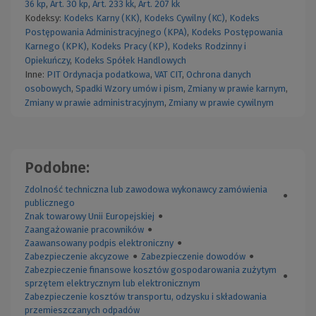
36 kp
,
Art. 30 kp
,
Art. 233 kk
,
Art. 207 kk
Kodeksy:
Kodeks Karny (KK)
,
Kodeks Cywilny (KC)
,
Kodeks
Postępowania Administracyjnego (KPA)
,
Kodeks Postępowania
Karnego (KPK)
,
Kodeks Pracy (KP)
,
Kodeks Rodzinny i
Opiekuńczy
,
Kodeks Spółek Handlowych
Inne:
PIT
Ordynacja podatkowa
,
VAT
CIT
,
Ochrona danych
osobowych
,
Spadki
Wzory umów i pism
,
Zmiany w prawie karnym
,
Zmiany w prawie administracyjnym
,
Zmiany w prawie cywilnym
Podobne:
Zdolność techniczna lub zawodowa wykonawcy zamówienia
●
publicznego
Znak towarowy Unii Europejskiej
●
Zaangażowanie pracowników
●
Zaawansowany podpis elektroniczny
●
Zabezpieczenie akcyzowe
●
Zabezpieczenie dowodów
●
Zabezpieczenie finansowe kosztów gospodarowania zużytym
●
sprzętem elektrycznym lub elektronicznym
Zabezpieczenie kosztów transportu, odzysku i składowania
przemieszczanych odpadów