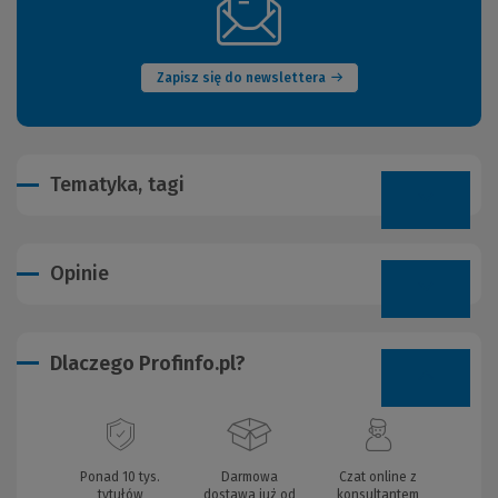
(Nowe
okno)
Zapisz się do newslettera
Tematyka, tagi
Opinie
Dlaczego Profinfo.pl?
Ponad 10 tys.
Darmowa
Czat online z
tytułów
dostawa już od
konsultantem