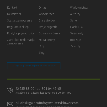
Kontakt
O nas
Wydawnictwa
Newsletter
Współpraca
Autorzy
Status zamówienia
Dla autorów
(Nowe
(Link
Serie
okno)
do
Regulamin sklepu
Twoje sugestie
Hasła LEX
innej
strony)
Polityka prywatności
(Nowe
(Link
Co nas wyróżnia
Segmenty
okno)
do
Zwrot lub reklamacja
Mapa strony
Rodzaje
innej
zamówienia
strony)
FAQ
Zawody
Blog
Zarządzaj preferencjami plików cookie
22 535 88 00 lub 801 04 45 45
Jesteśmy do Państwa dyspozycji od 8:00 do 16:00
pl-obsluga.profinfo@wolterskluwer.com