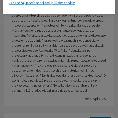
dłużej „zwykłym” czytelnikiem czy widzem. Zyskuje wizerunek i
Zarządzaj preferencjami plików cookie
know-how o określonej wartości — innymi słowy, staje się marką,
którą można zmonetyzować. To plus, ale są i minusy, czyli
zagrożenia, których trzeba być świadomym i brać je pod uwagę,
gdy pisze się teksty, kręci filmy czy komentuje cokolwiek w sieci.
Prawo dla twórców internetowych to książka dla każdej osoby,
która aktywnie, a przede wszystkim autorsko korzystają z
internetu. Autorka postawiła przed sobą zadanie kompleksowego
omówienia zagadnień prawnych związanych z obecnością w
blogosferze. Zadanie tym ambitniejsze, że o trudnych aspektach
prawa sieciowego Agnieszka Witońska-Pakulska pisze
przystępnym, a przy tym praktycznym językiem, proponując
konkretne, sprawdzone rozwiązania. Jak zorganizować bloga pod
kątem prawnym? Jak prowadzić go z korzyścią dla siebie i z
poszanowaniem dóbr osobistych oraz materialnych innych
użytkowników sieci? Jak traktować dane osobowe czytelników? O
czym należy pamiętać przy organizowaniu konkursu, a o czym
przy wysyłaniu newslettera? To tylko niektóre z długiej listy
pytań, na które odpowiedzi znajdziesz w tej książce!
Zwiń opis