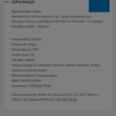
Informacje
Wydawnictwo:
Helion
Wydawnictwo Helion wywodzi się z grupy wydawniczej o
tożsamej nazwie, powstałej w 1991 roku w Gliwicach. Od samego
początku swojej... więcej→
Kraj produkcji: Polska
Producent:
Helion
Rok publikacji:
2017
Liczba stron:
152
Okładka:
miękka
Towar w kategorii:
Internet i e-biznes
,
Prawo autorskie
,
Prawo
własności przemysłowej
Wersja publikacji:
Książka papier
ISBN:
9788328337688
Kod towaru:
9788328337688
Dane producenta: Helion SA | Kościuszki 1c | 44-100 | Gliwice |
Polska |
gpsr@grupahelion.pl
|
(32) 230-98-63