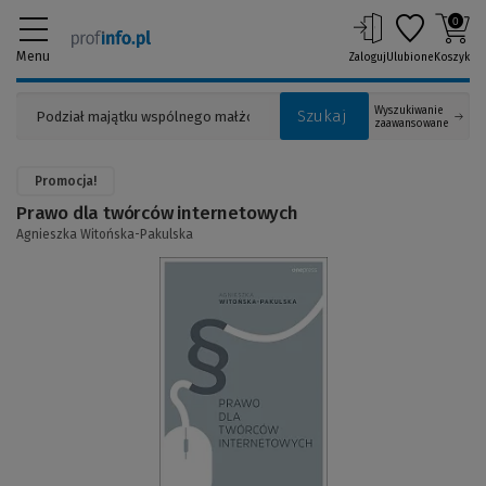
0
Menu
Zaloguj
Ulubione
Koszyk
Wyszukiwanie
Szukaj
zaawansowane
Promocja!
Prawo dla twórców internetowych
Agnieszka Witońska-Pakulska
(Link
do
innej
strony)