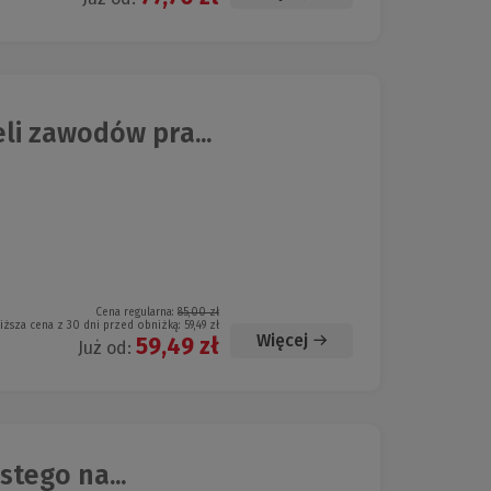
li zawodów pra...
Cena regularna:
85,00 zł
iższa cena z 30 dni przed obniżką:
59,49 zł
Więcej
59,49 zł
Już od:
tego na...