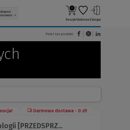
0
ukiwanie
ansowane
Koszyk
Ulubione
Zaloguj
(Nowe okno)
(Link do innej strony)
(Link do innej strony)
Poleć ten produkt:
ych
mocja!
Darmowa dostawa - 0 zł!
ogii [PRZEDSPRZ...