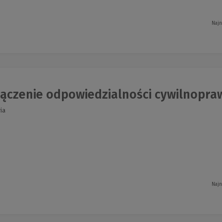
Najn
ączenie odpowiedzialności cywilnopraw
ia
Najn