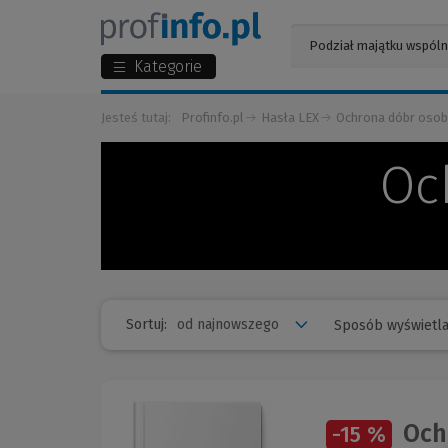
Kategorie
Jesteś tutaj:
Profinfo.pl
Hasła LEX
Ochrona dóbr osob
Oc
Sortuj:
Sposób wyświetla
Ochr
-15 %