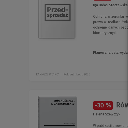
Iga Bałos-Stoczewska,
Ochrona wizerunku w
prawo w realiach świ
ochronie danych osob
biometrycznych.
Planowana data wyda
KAM-7228 W01P01
Rok publikacji: 2026
Rów
-30 %
Helena Szewczyk
W publikacji omówiono