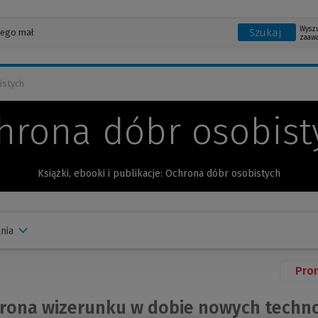
Wysz
Szukaj
zaaw
istych
hrona dóbr osobist
Książki, ebooki i publikacje: Ochrona dóbr osobistych
nia
Pro
ona wizerunku w dobie nowych technol