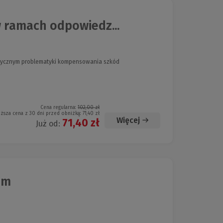
ramach odpowiedz...
raktycznym problematyki kompensowania szkód
Cena regularna:
102,00 zł
iższa cena z 30 dni przed obniżką:
71,40 zł
Więcej
71,40 zł
Już od:
im