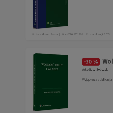
Wolters Kluwer Polska
KAM-2590 W01P01
Rok publikacji: 2015
Wol
-30 %
Arkadiusz Sobczyk
Wyjątkowa publikacja 