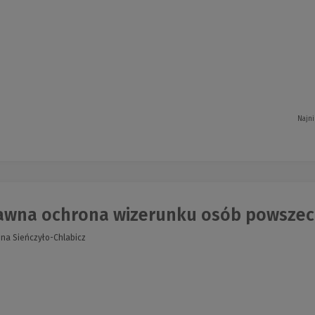
Najni
awna ochrona wizerunku osób powszech
na Sieńczyło-Chlabicz