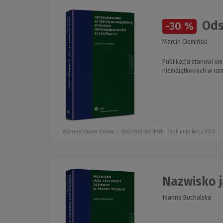
Ods
-30 %
Marcin Ciemiński
Publikacja stanowi om
niemajątkowych w ram
Wolters Kluwer Polska
EBO-1810 W01P01
Rok publikacji: 2015
Nazwisko 
Joanna Buchalska