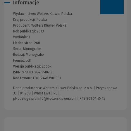
Informacje
Wydawnictwo:
Wolters Kluwer Polska
Kraj produkcji: Polska
Producent:
Wolters Kluwer Polska
Rok publikacji:
2013
Wydanie:
1
Liczba stron:
260
Seria:
Monografie
Rodzaj:
Monografie
Format:
pdf
Wersja publikacji:
Ebook
ISBN:
978-83-264-5506-3
Kod towaru:
EBO-2446 W01P01
Dane producenta: Wolters Kluwer Polska sp. z o.o. | Przyokopowa
33 | 01-208 | Warszawa | PL |
pl-obsluga.profinfo@wolterskluwer.com
|
+48 801 04 45 45