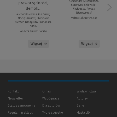
Aleksandra Gliszczyńska,
praworządności,
Katarzyna Sękowska-
demok...
Kozłowska, Roman
Wieruszewski
Michał Balcerzak, Jan Barcz,
Wolters Kluwer Polska
Maciej Bernatt, Stanisław
Biernat, Władysław Czapliński,
Andr...
Wolters Kluwer Polska
Więcej
Więcej
Kontakt
O nas
Wydawnictwa
Newsletter
Współpraca
Autorzy
Status zamówienia
Dla autorów
(Nowe
(Link
Serie
okno)
do
Regulamin sklepu
Twoje sugestie
Hasła LEX
innej