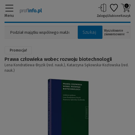
0
Menu
Zaloguj
Ulubione
Koszyk
Wyszukiwanie
Szukaj
zaawansowane
Promocja!
Prawa człowieka wobec rozwoju biotechnologii
Lena Kondratiewa-Bryzik (red. nauk.),
Katarzyna Sękowska-Kozłowska (red.
nauk.)
(Link
do
innej
strony)