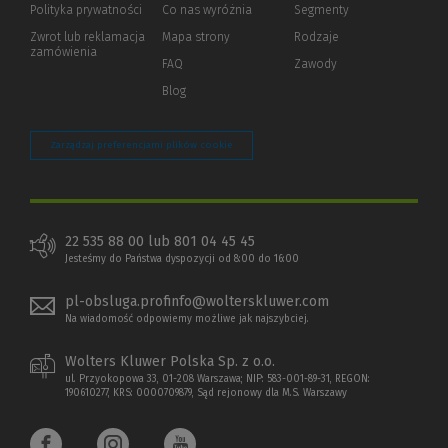
strony)
Polityka prywatności
(Nowe
(Link
Co nas wyróżnia
Segmenty
okno)
do
Zwrot lub reklamacja
Mapa strony
Rodzaje
innej
zamówienia
strony)
FAQ
Zawody
Blog
Zarządzaj preferencjami plików cookie
22 535 88 00 lub 801 04 45 45
Jesteśmy do Państwa dyspozycji od 8:00 do 16:00
pl-obsluga.profinfo@wolterskluwer.com
Na wiadomość odpowiemy możliwe jak najszybciej.
Wolters Kluwer Polska Sp. z o.o.
ul. Przyokopowa 33, 01-208 Warszawa; NIP: 583-001-89-31, REGON:
190610277, KRS: 0000709879, Sąd rejonowy dla M.S. Warszawy